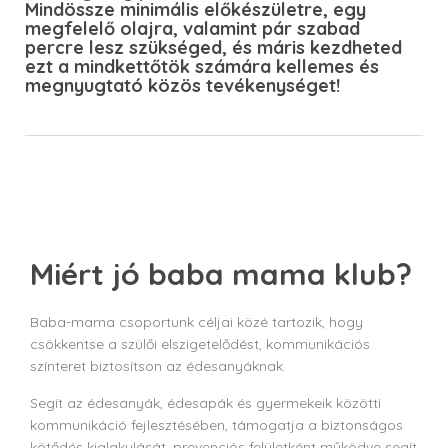
Mindössze minimális előkészületre, egy
megfelelő olajra, valamint pár szabad
percre lesz szükséged, és máris kezdheted
ezt a mindkettőtök számára kellemes és
megnyugtató közös tevékenységet!
Miért jó baba mama klub?
Baba-mama csoportunk céljai közé tartozik, hogy
csökkentse a szülői elszigetelődést, kommunikációs
színteret biztosítson az édesanyáknak.
Segít az édesanyák, édesapák és gyermekeik közötti
kommunikáció fejlesztésében, támogatja a biztonságos
kötődés kialakulását, prevenciós felületként működve segít