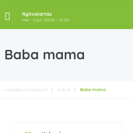
Nyitvatartás
Hét - Csüt: 09.00 - 14.00
Baba mama
Hajdúböszörmény EFI
Klubok
Baba mama