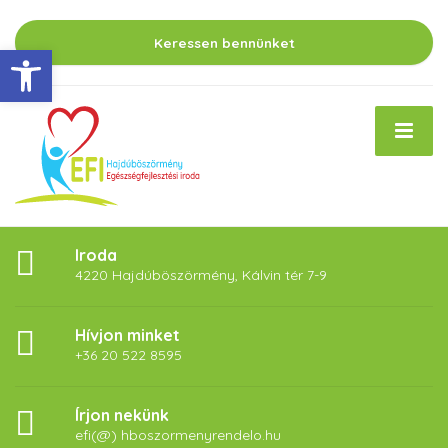
Keressen bennünket
Eszköztár megnyitása
Iroda
4220 Hajdúböszörmény, Kálvin tér 7-9
Hívjon minket
+36 20 522 8595
Írjon nekünk
efi(@) hboszormenyrendelo.hu