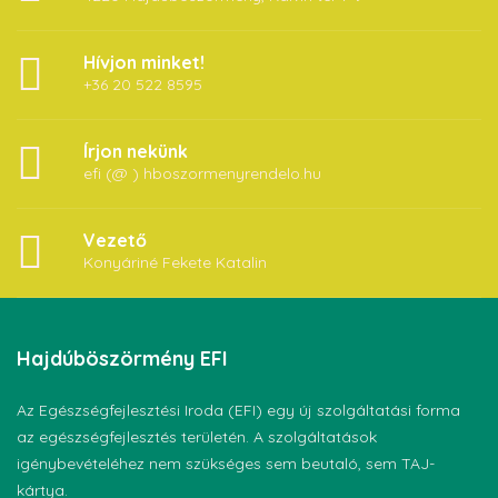
Hívjon minket!
+36 20 522 8595
Írjon nekünk
efi (@ ) hboszormenyrendelo.hu
Vezető
Konyáriné Fekete Katalin
Hajdúböszörmény
EFI
Az Egészségfejlesztési Iroda (EFI) egy új szolgáltatási forma
az egészségfejlesztés területén. A szolgáltatások
igénybevételéhez nem szükséges sem beutaló, sem TAJ-
kártya.