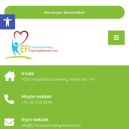
Keressen bennünket
Eszköztár megnyitása
Iroda
4220 Hajdúböszörmény, Kálvin tér 7-9
Hívjon minket
+36 20 522 8595
Írjon nekünk
efi(@) hboszormenyrendelo.hu