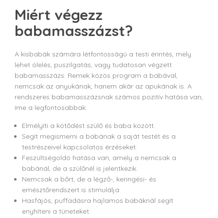
Miért végezz
babamasszázst?
A kisbabák számára létfontosságú a testi érintés, mely
lehet ölelés, puszilgatás, vagy tudatosan végzett
babamasszázs. Remek közös program a babával,
nemcsak az anyukának, hanem akár az apukának is. A
rendszeres babamasszázsnak számos pozitív hatása van,
íme a legfontosabbak:
Elmélyíti a kötődést szülő és baba között.
Segít megismerni a babának a saját testét és a
testrészeivel kapcsolatos érzéseket.
Feszültségoldó hatása van, amely a nemcsak a
babánál, de a szülőnél is jelentkezik.
Nemcsak a bőrt, de a légző-, keringési- és
emésztőrendszert is stimulálja.
Hasfájós, puffadásra hajlamos babáknál segít
enyhíteni a tüneteket.