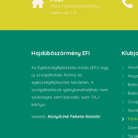
4220 Hajdúböszörmény,
Kálvin tér 7-9
Hajdúböszörmény
EFI
Klubja
Anon
Az Egészségfejlesztési Iroda (EFI) egy
új szolgáltatási forma az
Anya
egészségfejlesztés területén. A
Bab
szolgáltatások igénybevételéhez nem
Bab
szükséges sem beutaló, sem TAJ-
Csop
kártya.
Nord
Vezető:
Konyáriné Fekete Katalin
Párk
Szen
Túra