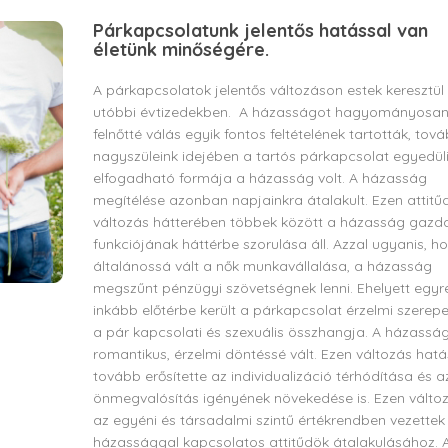
Párkapcsolatunk jelentős hatással van
életünk minőségére.
A párkapcsolatok jelentős változáson estek keresztül
utóbbi évtizedekben. A házasságot hagyományosan
felnőtté válás egyik fontos feltételének tartották, tov
nagyszüleink idejében a tartós párkapcsolat egyedül
elfogadható formája a házasság volt. A házasság
megítélése azonban napjainkra átalakult. Ezen attitű
változás hátterében többek között a házasság gazd
funkciójának háttérbe szorulása áll. Azzal ugyanis, h
általánossá vált a nők munkavállalása, a házasság
megszűnt pénzügyi szövetségnek lenni. Ehelyett egyr
inkább előtérbe került a párkapcsolat érzelmi szerepe
a pár kapcsolati és szexuális összhangja. A házassá
romantikus, érzelmi döntéssé vált. Ezen változás hatá
tovább erősítette az individualizáció térhódítása és a
önmegvalósítás igényének növekedése is. Ezen válto
az egyéni és társadalmi szintű értékrendben vezettek
házassággal kapcsolatos attitűdök átalakulásához. 