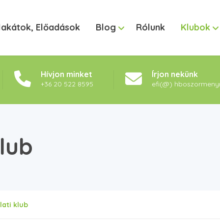
lakátok, Előadások
Blog
Rólunk
Klubok
Hívjon minket
Írjon nekünk
+36 20 522 8595
efi(@) hboszormeny
lub
ati klub