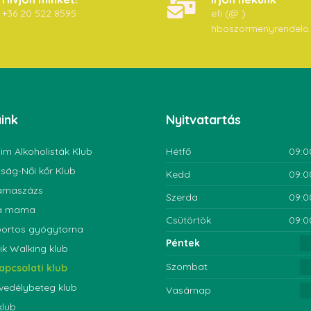
+36 20 522 8595
efi (@ )
hboszormenyrendelo
ink
Nyitvatartás
im Alkoholisták Klub
Hétfő
09:0
ság-Női kőr Klub
Kedd
09:0
amaszázs
Szerda
09:0
a mama
Csütörtök
09:0
ortos gyógytorna
Péntek
ik Walking klub
Szombat
apcsolati klub
vedélybeteg klub
Vasárnap
klub