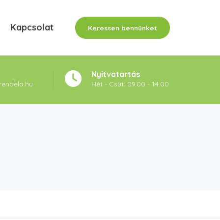
Kapcsolat
Keressen bennünket
Nyitvatartás
rendelo.hu
Hét - Csüt: 09.00 - 14.00