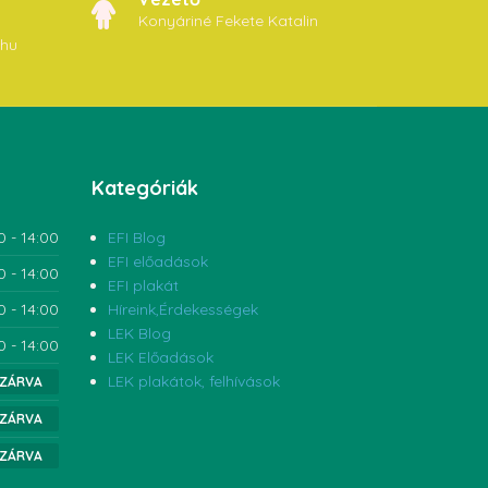
Konyáriné Fekete Katalin
.hu
Kategóriák
0 - 14:00
EFI Blog
EFI előadások
0 - 14:00
EFI plakát
0 - 14:00
Híreink,Érdekességek
LEK Blog
0 - 14:00
LEK Előadások
LEK plakátok, felhívások
ZÁRVA
ZÁRVA
ZÁRVA