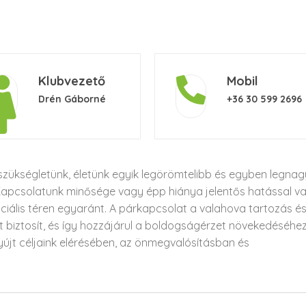
Klubvezető
Mobil
Drén Gáborné
+36 30 599 2696
szükségletünk, életünk egyik legörömtelibb és egyben legna
Kapcsolatunk minősége vagy épp hiánya jelentős hatással v
szociális téren egyaránt. A párkapcsolat a valahova tartozás é
t biztosít, és így hozzájárul a boldogságérzet növekedéséhez
yújt céljaink elérésében, az önmegvalósításban és