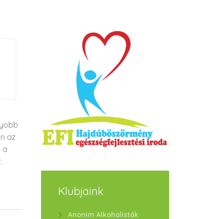
gyobb
an az
s a
.
Klubjaink
Anonim Alkoholisták