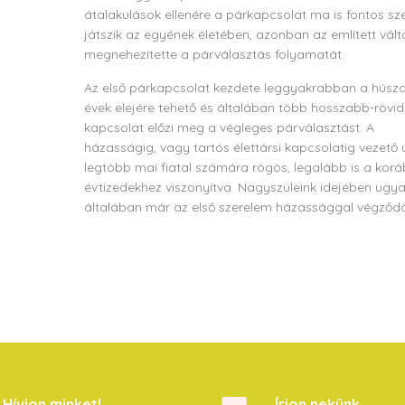
átalakulások ellenére a párkapcsolat ma is fontos sz
játszik az egyének életében, azonban az említett vál
megnehezítette a párválasztás folyamatát.
Az első párkapcsolat kezdete leggyakrabban a húsz
évek elejére tehető és általában több hosszabb-rövi
kapcsolat előzi meg a végleges párválasztást. A
házasságig, vagy tartós élettársi kapcsolatig vezető 
legtöbb mai fiatal számára rögös, legalább is a korá
évtizedekhez viszonyítva. Nagyszüleink idejében ugya
általában már az első szerelem házassággal végződö
Hívjon minket!
Írjon nekünk