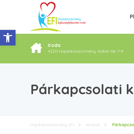
P
Eszköztár megnyitása
Iroda
4220 Hajdúböszörmény, Kálvin tér 7-9
Párkapcsolati k
Hajdúböszörmény EFI
Klubok
Párkapcsol