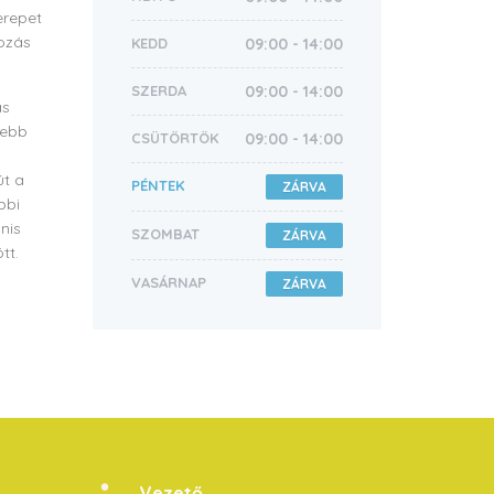
erepet
tozás
KEDD
09:00 - 14:00
SZERDA
09:00 - 14:00
as
debb
CSÜTÖRTÖK
09:00 - 14:00
út a
PÉNTEK
ZÁRVA
bbi
nis
SZOMBAT
ZÁRVA
tt.
VASÁRNAP
ZÁRVA
Vezető