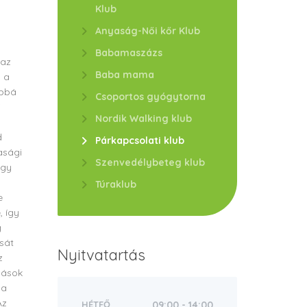
Klub
Anyaság-Női kőr Klub
Babamaszázs
 az
Baba mama
 a
ábbá
Csoportos gyógytorna
i
Nordik Walking klub
d
Párkapcsolati klub
asági
Szenvedélybeteg klub
ogy
Túraklub
e
, így
g
sát
Nyitvatartás
z
zások
 a
Az
HÉTFŐ
09:00 - 14:00