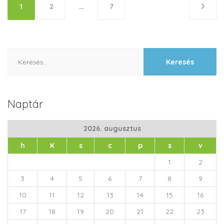
Bejegyzések
1
2
…
7
lapozása
Keresés:
Naptár
2026. augusztus
h
K
s
c
p
s
v
1
2
3
4
5
6
7
8
9
10
11
12
13
14
15
16
17
18
19
20
21
22
23