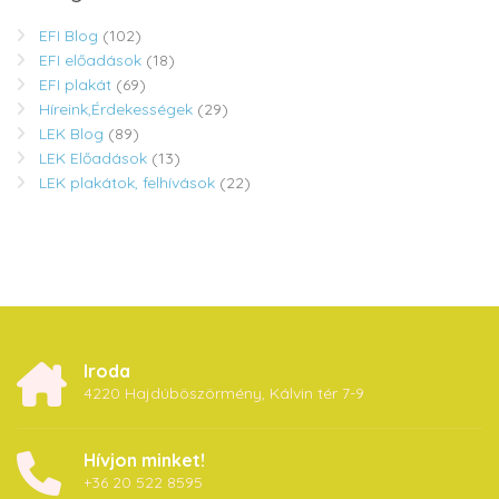
EFI Blog
(102)
EFI előadások
(18)
EFI plakát
(69)
Híreink,Érdekességek
(29)
LEK Blog
(89)
LEK Előadások
(13)
LEK plakátok, felhívások
(22)
Iroda
4220 Hajdúböszörmény, Kálvin tér 7-9
Hívjon minket!
+36 20 522 8595