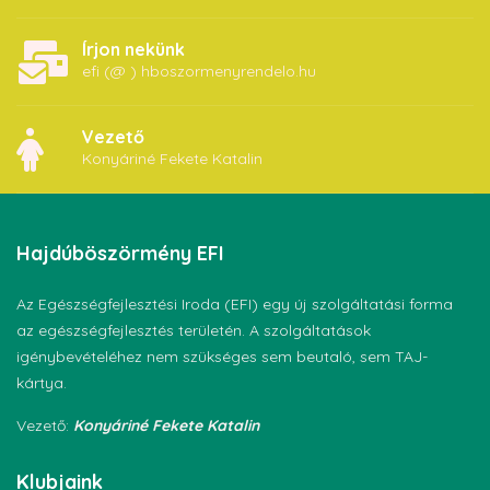
Írjon nekünk
efi (@ ) hboszormenyrendelo.hu
Vezető
Konyáriné Fekete Katalin
Hajdúböszörmény
EFI
Az Egészségfejlesztési Iroda (EFI) egy új szolgáltatási forma
az egészségfejlesztés területén. A szolgáltatások
igénybevételéhez nem szükséges sem beutaló, sem TAJ-
kártya.
Vezető:
Konyáriné Fekete Katalin
Klubjaink