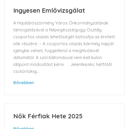
Ingyesen Emlővizsgálat
A Hajdúböszörmény Város Önkormányzatának
támogatásával a Népegészségügyi Osztály
csoportos utazás lehetőségét biztosítja az érintett
nők részére. – A csoportos utazás bármely napját
igénybe veheti, függetlenül a meghívólevél
dátumától. A szűrőállomással nem kell külön
időpont módosítást kérni. Jelentkezés: hétfőtől
csütörtökig...
Bővebben
Nők Férfiak Hete 2025
Bővebben