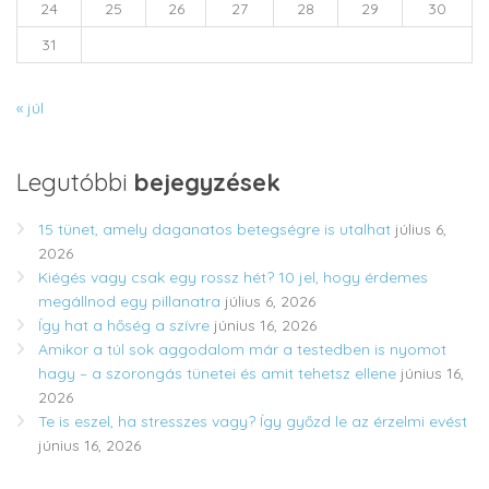
24
25
26
27
28
29
30
31
« júl
Legutóbbi
bejegyzések
15 tünet, amely daganatos betegségre is utalhat
július 6,
2026
Kiégés vagy csak egy rossz hét? 10 jel, hogy érdemes
megállnod egy pillanatra
július 6, 2026
Így hat a hőség a szívre
június 16, 2026
Amikor a túl sok aggodalom már a testedben is nyomot
hagy – a szorongás tünetei és amit tehetsz ellene
június 16,
2026
Te is eszel, ha stresszes vagy? Így győzd le az érzelmi evést
június 16, 2026