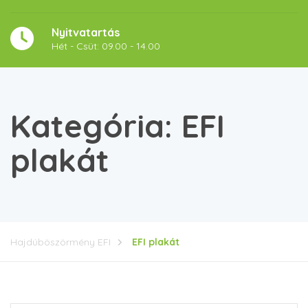
Nyitvatartás
Hét - Csüt: 09.00 - 14.00
Kategória:
EFI
plakát
Hajdúböszörmény EFI
EFI plakát