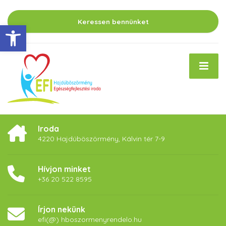
Keressen bennünket
Eszköztár megnyitása
Iroda
4220 Hajdúböszörmény, Kálvin tér 7-9
Hívjon minket
+36 20 522 8595
Írjon nekünk
efi(@) hboszormenyrendelo.hu