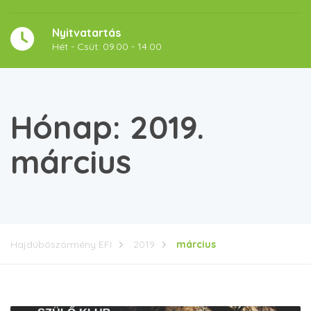
Nyitvatartás
Hét - Csüt: 09.00 - 14.00
Hónap:
2019.
március
Hajdúböszörmény EFI
2019
március