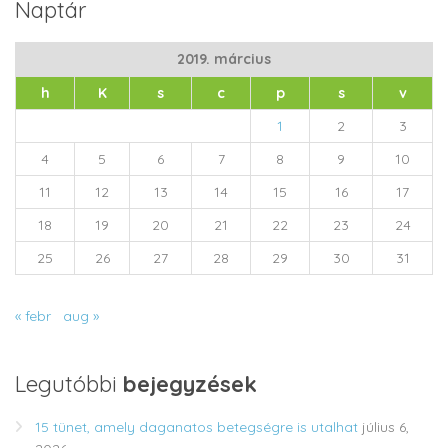
Naptár
2019. március
h
K
s
c
p
s
v
1
2
3
4
5
6
7
8
9
10
11
12
13
14
15
16
17
18
19
20
21
22
23
24
25
26
27
28
29
30
31
« febr
aug »
Legutóbbi
bejegyzések
15 tünet, amely daganatos betegségre is utalhat
július 6,