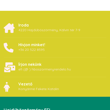
Iroda
4220 Hajdúböszörmény, Kálvin tér 7-9
Hívjon minket!
+36 20 522 8595
Írjon nekünk
efi (@ ) hboszormenyrendelo.hu
Vezető
Konyáriné Fekete Katalin