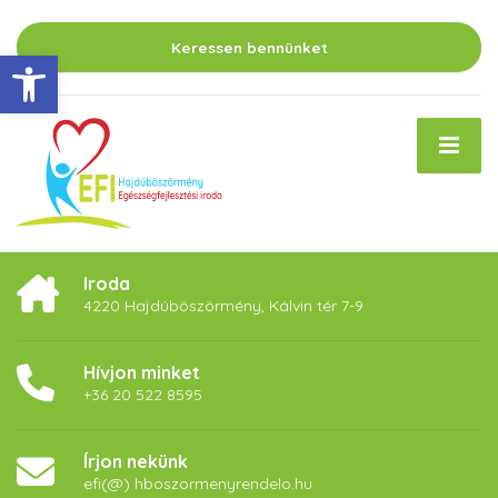
Keressen bennünket
Eszköztár megnyitása
Iroda
4220 Hajdúböszörmény, Kálvin tér 7-9
Hívjon minket
+36 20 522 8595
Írjon nekünk
efi(@) hboszormenyrendelo.hu