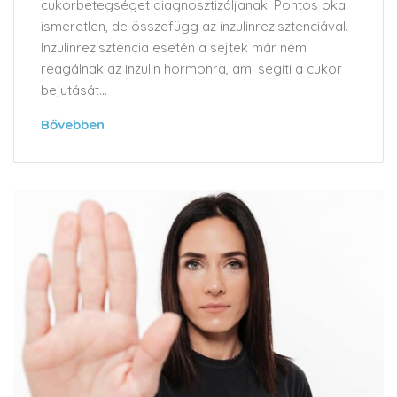
cukorbetegséget diagnosztizáljanak. Pontos oka
ismeretlen, de összefügg az inzulinrezisztenciával.
Inzulinrezisztencia esetén a sejtek már nem
reagálnak az inzulin hormonra, ami segíti a cukor
bejutását...
Bővebben