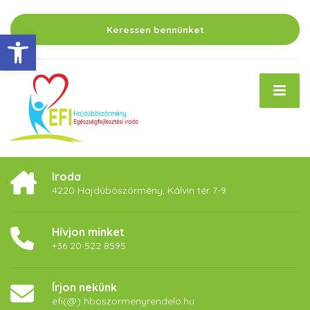
Keressen bennünket
Eszköztár megnyitása
Iroda
4220 Hajdúböszörmény, Kálvin tér 7-9
Hívjon minket
+36 20 522 8595
Írjon nekünk
efi(@) hboszormenyrendelo.hu