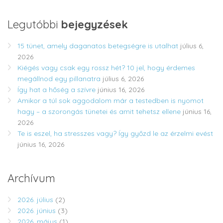
Legutóbbi
bejegyzések
15 tünet, amely daganatos betegségre is utalhat
július 6,
2026
Kiégés vagy csak egy rossz hét? 10 jel, hogy érdemes
megállnod egy pillanatra
július 6, 2026
Így hat a hőség a szívre
június 16, 2026
Amikor a túl sok aggodalom már a testedben is nyomot
hagy – a szorongás tünetei és amit tehetsz ellene
június 16,
2026
Te is eszel, ha stresszes vagy? Így győzd le az érzelmi evést
június 16, 2026
Archívum
2026. július
(2)
2026. június
(3)
2026. május
(1)