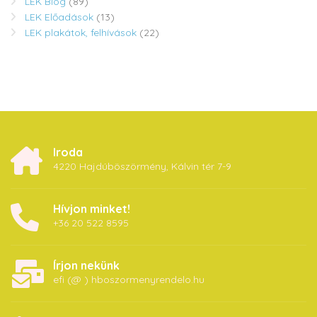
LEK Blog
(89)
LEK Előadások
(13)
LEK plakátok, felhívások
(22)
Iroda
4220 Hajdúböszörmény, Kálvin tér 7-9
Hívjon minket!
+36 20 522 8595
Írjon nekünk
efi (@ ) hboszormenyrendelo.hu