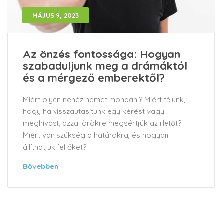
MÁJUS 9, 2023
Az önzés fontossága: Hogyan
szabaduljunk meg a drámáktól
és a mérgező emberektől?
Miért olyan nehéz nemet mondani? Miért félünk,
hogy ha visszautasítunk egy kérést vagy
meghívást, azzal örökre megsértjük az illetőt?
Miért van szükség a határokra, és hogyan
állíthatjuk fel őket?
Bővebben