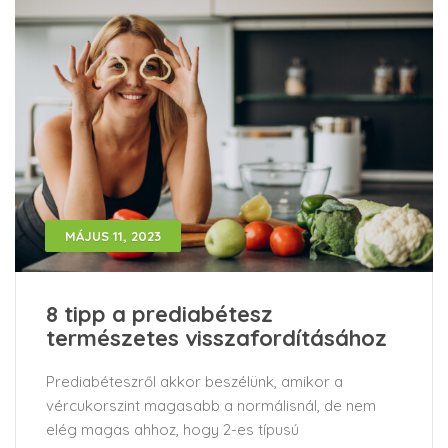
MÁJUS 11, 2023
8 tipp a prediabétesz
természetes visszafordításához
Prediabéteszről akkor beszélünk, amikor a
vércukorszint magasabb a normálisnál, de nem
elég magas ahhoz, hogy 2-es típusú