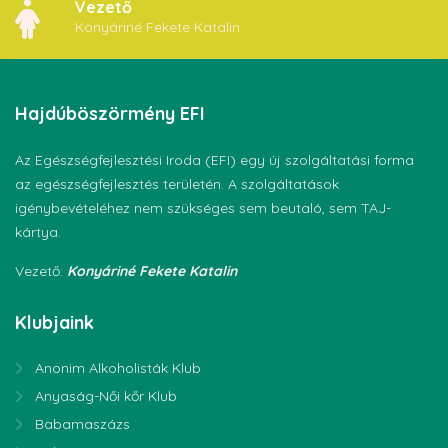
Vezető
Konyáriné Fekete Katalin
Hajdúböszörmény
EFI
Az Egészségfejlesztési Iroda (EFI) egy új szolgáltatási forma
az egészségfejlesztés területén. A szolgáltatások
igénybevételéhez nem szükséges sem beutaló, sem TAJ-
kártya.
Vezető:
Konyáriné Fekete Katalin
Klubjaink
Anonim Alkoholisták Klub
Anyaság-Női kőr Klub
Babamaszázs