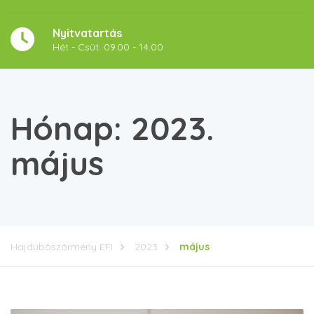
Nyitvatartás
Hét - Csüt: 09.00 - 14.00
Hónap:
2023.
május
Hajdúböszörmény EFI
2023
május