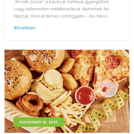
„férnek össze” a kávéval: hatásuk gyengülhet,
vagy kellemetlen mellékhatások léphetnek fel.
Nézzük, mire érdemes odafigyelni – és mikor...
Bővebben
NOVEMBER 18, 2025