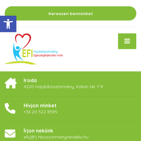
Keressen bennünket
Eszköztár megnyitása
Iroda
4220 Hajdúböszörmény, Kálvin tér 7-9
Hívjon minket
+36 20 522 8595
Írjon nekünk
efi(@) hboszormenyrendelo.hu