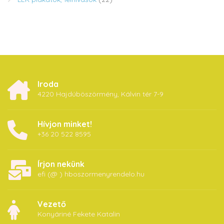
Iroda
4220 Hajdúböszörmény, Kálvin tér 7-9
Hívjon minket!
+36 20 522 8595
Írjon nekünk
efi (@ ) hboszormenyrendelo.hu
Vezető
Konyáriné Fekete Katalin