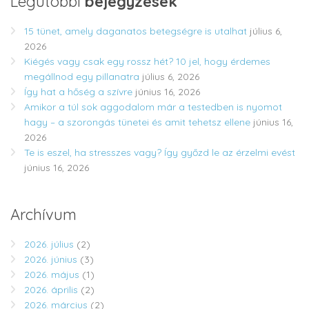
Legutóbbi
bejegyzések
15 tünet, amely daganatos betegségre is utalhat
július 6,
2026
Kiégés vagy csak egy rossz hét? 10 jel, hogy érdemes
megállnod egy pillanatra
július 6, 2026
Így hat a hőség a szívre
június 16, 2026
Amikor a túl sok aggodalom már a testedben is nyomot
hagy – a szorongás tünetei és amit tehetsz ellene
június 16,
2026
Te is eszel, ha stresszes vagy? Így győzd le az érzelmi evést
június 16, 2026
Archívum
2026. július
(2)
2026. június
(3)
2026. május
(1)
2026. április
(2)
2026. március
(2)