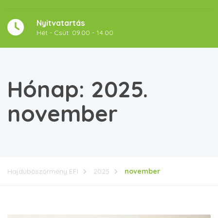
Nyitvatartás
Hét - Csüt: 09.00 - 14.00
Hónap:
2025.
november
Hajdúböszörmény EFI
2025
november