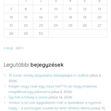
1
2
3
4
5
6
7
8
9
10
11
12
13
14
15
16
17
18
19
20
21
22
23
24
25
26
27
28
29
30
« aug
okt »
Legutóbbi
bejegyzések
15 tünet, amely daganatos betegségre is utalhat
július 6,
2026
Kiégés vagy csak egy rossz hét? 10 jel, hogy érdemes
megállnod egy pillanatra
július 6, 2026
Így hat a hőség a szívre
június 16, 2026
Amikor a túl sok aggodalom már a testedben is nyomot
hagy – a szorongás tünetei és amit tehetsz ellene
június 16,