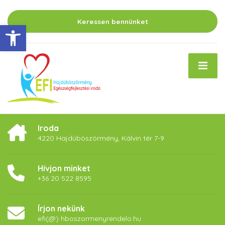
Keressen bennünket
Eszköztár megnyitása
Iroda
4220 Hajdúböszörmény, Kálvin tér 7-9
Hívjon minket
+36 20 522 8595
Írjon nekünk
efi(@) hboszormenyrendelo.hu