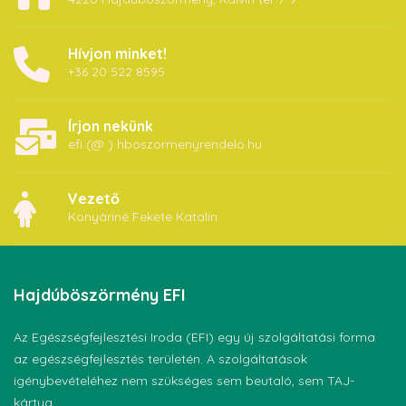
Hívjon minket!
+36 20 522 8595
Írjon nekünk
efi (@ ) hboszormenyrendelo.hu
Vezető
Konyáriné Fekete Katalin
Hajdúböszörmény
EFI
Az Egészségfejlesztési Iroda (EFI) egy új szolgáltatási forma
az egészségfejlesztés területén. A szolgáltatások
igénybevételéhez nem szükséges sem beutaló, sem TAJ-
kártya.