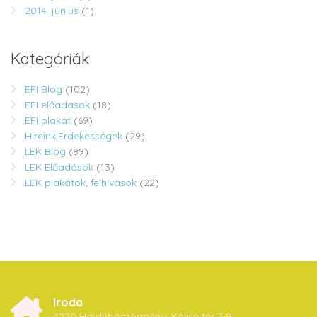
2014. június
(1)
Kategóriák
EFI Blog
(102)
EFI előadások
(18)
EFI plakát
(69)
Híreink,Érdekességek
(29)
LEK Blog
(89)
LEK Előadások
(13)
LEK plakátok, felhívások
(22)
Iroda
4220 Hajdúböszörmény, Kálvin tér 7-9