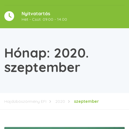
Nyitvatartás
Hét - Csüt: 09.00 - 14.00
Hónap:
2020.
szeptember
Hajdúböszörmény EFI
2020
szeptember