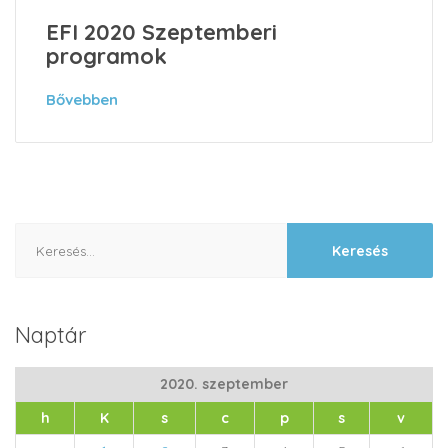
EFI 2020 Szeptemberi
programok
Bővebben
Keresés:
Naptár
2020. szeptember
h
K
s
c
p
s
v