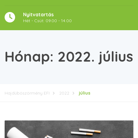
Nyitvatartás
Hét - Csüt: 09.00 - 14.00
Hónap:
2022. július
Hajdúböszörmény EFI
2022
július