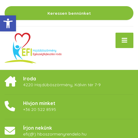
Keressen bennünket
Eszköztár megnyitása
Iroda
4220 Hajdúböszörmény, Kálvin tér 7-9
Hívjon minket
+36 20 522 8595
Írjon nekünk
efi(@) hboszormenyrendelo.hu