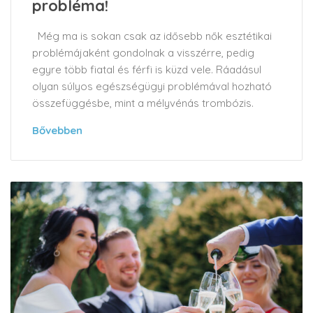
probléma!
Még ma is sokan csak az idősebb nők esztétikai
problémájaként gondolnak a visszérre, pedig
egyre több fiatal és férfi is küzd vele. Ráadásul
olyan súlyos egészségügyi problémával hozható
összefüggésbe, mint a mélyvénás trombózis.
Bővebben