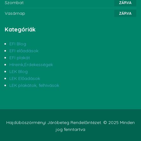
Szombat
ZÁRVA
Vasárnap
ZÁRVA
Kategóriák
EFI Blog
EFI előadások
EFI plakát
Híreink,Érdekességek
LEK Blog
LEK Előadások
LEK plakátok, felhívások
Hajdúböszörményi Járóbeteg Rendelőintézet. © 2025 Minden
jog fenntartva