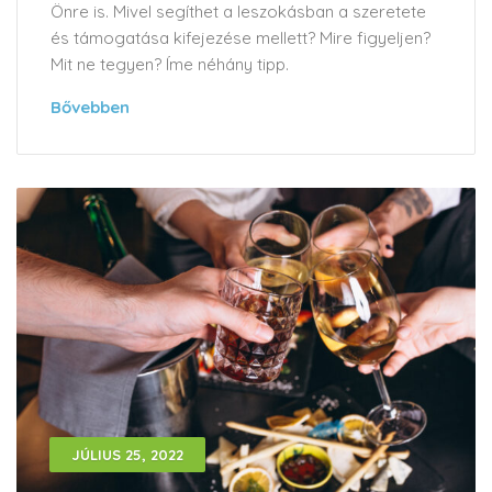
Önre is. Mivel segíthet a leszokásban a szeretete
és támogatása kifejezése mellett? Mire figyeljen?
Mit ne tegyen? Íme néhány tipp.
Bővebben
JÚLIUS 25, 2022