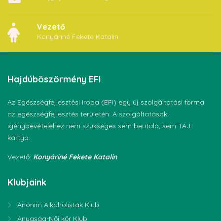
Vezető
Konyáriné Fekete Katalin
Hajdúböszörmény
EFI
Az Egészségfejlesztési Iroda (EFI) egy új szolgáltatási forma
az egészségfejlesztés területén. A szolgáltatások
igénybevételéhez nem szükséges sem beutaló, sem TAJ-
kártya.
Vezető:
Konyáriné Fekete Katalin
Klubjaink
Anonim Alkoholisták Klub
Anyaság-Női kőr Klub