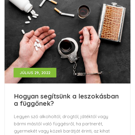
JÚLIUS 29, 2022
Hogyan segítsünk a leszokásban
a függőnek?
Legyen szó alkoholtól, drogtól, játéktól vagy
bármi mástól való függésről, ha partnerét,
gyermekét vagy közeli barátját érinti, az kihat