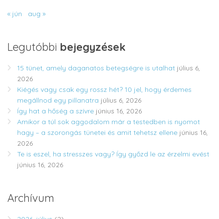
« jún
aug »
Legutóbbi
bejegyzések
15 tünet, amely daganatos betegségre is utalhat
július 6,
2026
Kiégés vagy csak egy rossz hét? 10 jel, hogy érdemes
megállnod egy pillanatra
július 6, 2026
Így hat a hőség a szívre
június 16, 2026
Amikor a túl sok aggodalom már a testedben is nyomot
hagy – a szorongás tünetei és amit tehetsz ellene
június 16,
2026
Te is eszel, ha stresszes vagy? Így győzd le az érzelmi evést
június 16, 2026
Archívum