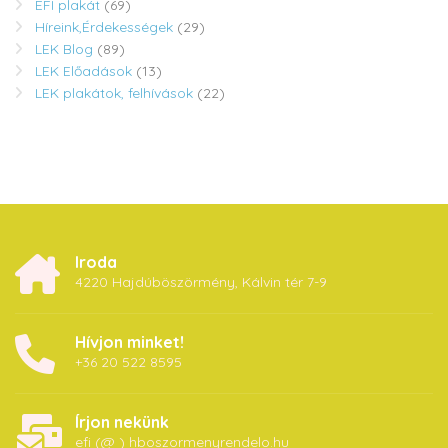
EFI plakát
(69)
Híreink,Érdekességek
(29)
LEK Blog
(89)
LEK Előadások
(13)
LEK plakátok, felhívások
(22)
Iroda
4220 Hajdúböszörmény, Kálvin tér 7-9
Hívjon minket!
+36 20 522 8595
Írjon nekünk
efi (@ ) hboszormenyrendelo.hu