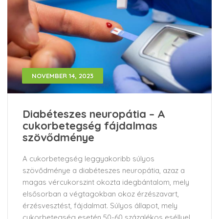
NOVEMBER 14, 2023
Diabéteszes neuropátia – A
cukorbetegség fájdalmas
szövődménye
A cukorbetegség leggyakoribb súlyos
szövődménye a diabéteszes neuropátia, azaz a
magas vércukorszint okozta idegbántalom, mely
elsősorban a végtagokban okoz érzészavart,
érzésvesztést, fájdalmat. Súlyos állapot, mely
cukorbetegség esetén 50-60 százalékos eséllyel