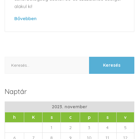
alakul ki!
Bővebben
Keresés:
Naptár
2023. november
h
K
s
c
p
s
v
1
2
3
4
5
6
7
8
9
10
11
12