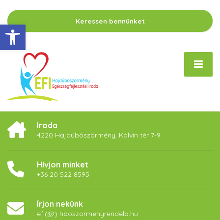
Keressen bennünket
Eszköztár megnyitása
Iroda
4220 Hajdúböszörmény, Kálvin tér 7-9
Hívjon minket
+36 20 522 8595
Írjon nekünk
efi(@) hboszormenyrendelo.hu