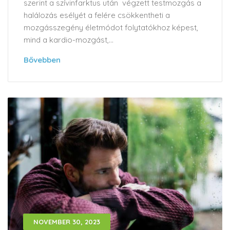
szerint a szívinfarktus után végzett testmozgás a
halálozás esélyét a felére csökkentheti a
mozgásszegény életmódot folytatókhoz képest,
mind a kardio-mozgást,...
Bővebben
NOVEMBER 30, 2023