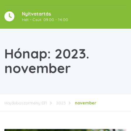
Nyitvatartás
Hét - Csüt: 09.00 - 14.00
Hónap:
2023.
november
Hajdúböszörmény EFI
2023
november