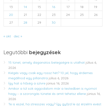
13
14
15
16
17
18
19
20
21
22
23
24
25
26
27
28
29
30
« okt
dec »
Legutóbbi
bejegyzések
15 tünet, amely daganatos betegségre is utalhat
július 6,
2026
Kiégés vagy csak egy rossz hét? 10 jel, hogy érdemes
megállnod egy pillanatra
július 6, 2026
Így hat a hőség a szívre
június 16, 2026
Amikor a túl sok aggodalom már a testedben is nyomot
hagy – a szorongás tünetei és amit tehetsz ellene
június 16,
2026
Te is eszel, ha stresszes vagy? Így győzd le az érzelmi evést