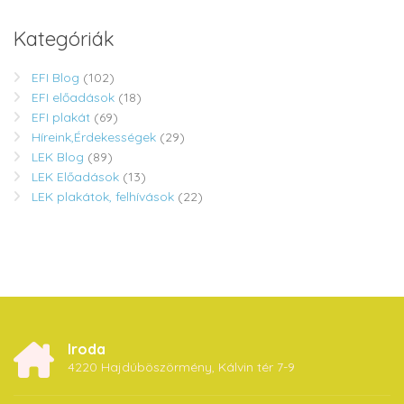
Kategóriák
EFI Blog
(102)
EFI előadások
(18)
EFI plakát
(69)
Híreink,Érdekességek
(29)
LEK Blog
(89)
LEK Előadások
(13)
LEK plakátok, felhívások
(22)
Iroda
4220 Hajdúböszörmény, Kálvin tér 7-9