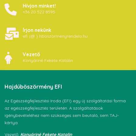
Hívjon minket!
+36 20 522 8595
Írjon nekünk
efi (@ ) hboszormenyrendelo.hu
Vezető
Konyáriné Fekete Katalin
Hajdúböszörmény
EFI
Az Egészségfejlesztési Iroda (EFI) egy új szolgáltatási forma
az egészségfejlesztés területén. A szolgáltatások
igénybevételéhez nem szükséges sem beutaló, sem TAJ-
kártya.
Vezető:
Konyáriné Fekete Katalin