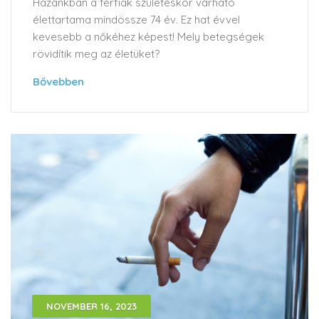
Hazánkban a férfiak születéskor várható
élettartama mindössze 74 év. Ez hat évvel
kevesebb a nőkéhez képest! Mely betegségek
rövidítik meg az életüket?
Bővebben
NOVEMBER 16, 2023