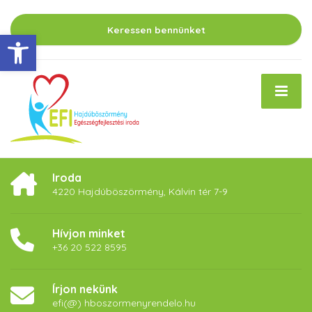
Keressen bennünket
Eszköztár megnyitása
Iroda
4220 Hajdúböszörmény, Kálvin tér 7-9
Hívjon minket
+36 20 522 8595
Írjon nekünk
efi(@) hboszormenyrendelo.hu