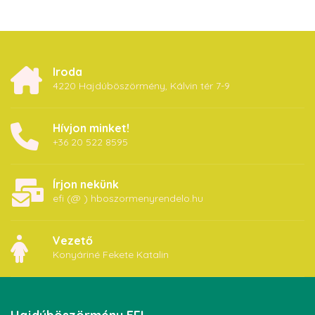
Iroda
4220 Hajdúböszörmény, Kálvin tér 7-9
Hívjon minket!
+36 20 522 8595
Írjon nekünk
efi (@ ) hboszormenyrendelo.hu
Vezető
Konyáriné Fekete Katalin