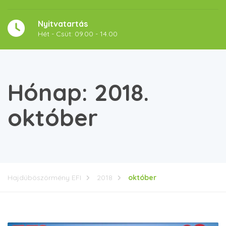
Nyitvatartás
Hét - Csüt: 09.00 - 14.00
Hónap:
2018.
október
Hajdúböszörmény EFI
2018
október