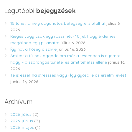
Legutóbbi
bejegyzések
15 tünet, amely daganatos betegségre is utalhat
július 6,
2026
Kiégés vagy csak egy rossz hét? 10 jel, hogy érdemes
megállnod egy pillanatra
július 6, 2026
Így hat a hőség a szívre
június 16, 2026
Amikor a túl sok aggodalom már a testedben is nyomot
hagy – a szorongás tünetei és amit tehetsz ellene
június 16,
2026
Te is eszel, ha stresszes vagy? Így győzd le az érzelmi evést
június 16, 2026
Archívum
2026. július
(2)
2026. június
(3)
2026. május
(1)