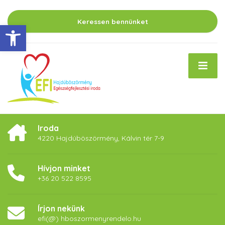
Keressen bennünket
Eszköztár megnyitása
Iroda
4220 Hajdúböszörmény, Kálvin tér 7-9
Hívjon minket
+36 20 522 8595
Írjon nekünk
efi(@) hboszormenyrendelo.hu