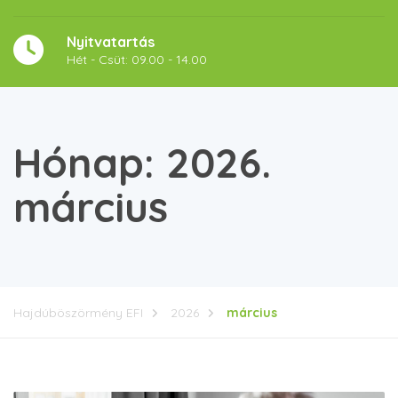
Nyitvatartás
Hét - Csüt: 09.00 - 14.00
Hónap:
2026.
március
Hajdúböszörmény EFI
2026
március