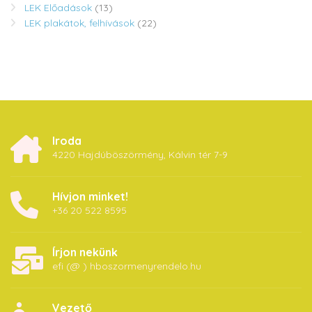
LEK Előadások
(13)
LEK plakátok, felhívások
(22)
Iroda
4220 Hajdúböszörmény, Kálvin tér 7-9
Hívjon minket!
+36 20 522 8595
Írjon nekünk
efi (@ ) hboszormenyrendelo.hu
Vezető