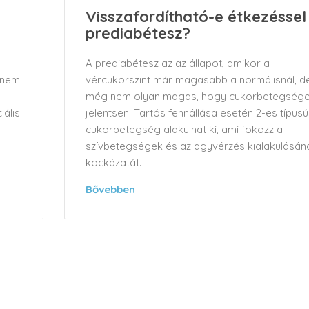
Visszafordítható-e étkezéssel
prediabétesz?
A prediabétesz az az állapot, amikor a
vércukorszint már magasabb a normálisnál, d
 nem
még nem olyan magas, hogy cukorbetegsége
jelentsen. Tartós fennállása esetén 2-es típusú
iális
cukorbetegség alakulhat ki, ami fokozz a
szívbetegségek és az agyvérzés kialakulásán
kockázatát.
Bővebben