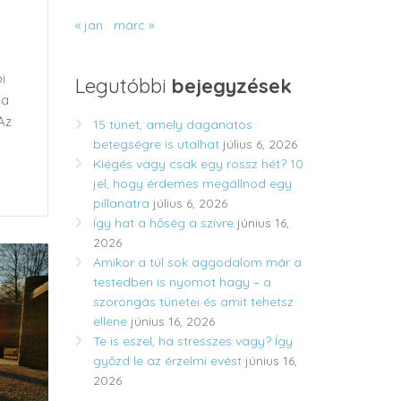
« jan
márc »
i
Legutóbbi
bejegyzések
 a
Az
15 tünet, amely daganatos
betegségre is utalhat
július 6, 2026
Kiégés vagy csak egy rossz hét? 10
jel, hogy érdemes megállnod egy
pillanatra
július 6, 2026
Így hat a hőség a szívre
június 16,
2026
Amikor a túl sok aggodalom már a
testedben is nyomot hagy – a
szorongás tünetei és amit tehetsz
ellene
június 16, 2026
Te is eszel, ha stresszes vagy? Így
győzd le az érzelmi evést
június 16,
2026