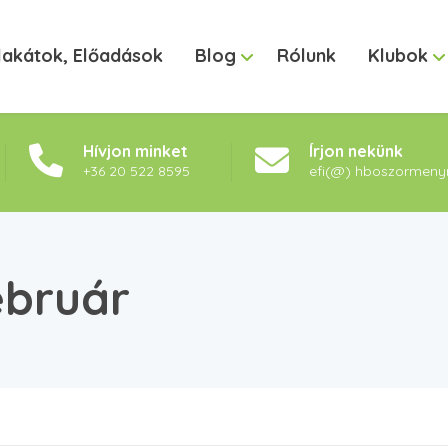
lakátok, Előadások
Blog
Rólunk
Klubok
Hívjon minket
Írjon nekünk
+36 20 522 8595
efi(@) hboszormeny
ebruár