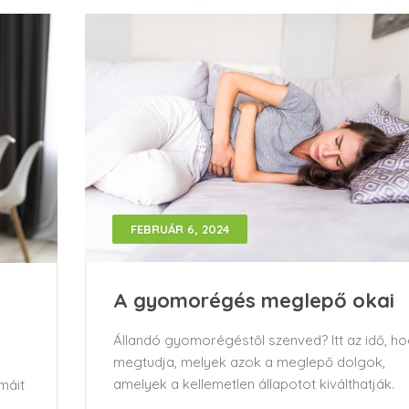
FEBRUÁR 6, 2024
A gyomorégés meglepő okai
Állandó gyomorégéstől szenved? Itt az idő, h
megtudja, melyek azok a meglepő dolgok,
amelyek a kellemetlen állapotot kiválthatják.
máit