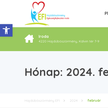
P
Eszköztár megnyitása
Iroda
4220 Hajdúböszörmény, Kálvin tér 7-9
Hónap:
2024. f
Hajdúböszörmény EFI
2024
február