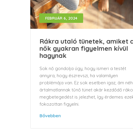
FEBRUÁR 6, 2024
Rákra utaló tünetek, amiket 
nők gyakran figyelmen kívül
hagynak
Sok nő gondolja úgy, hogy ismeri a testét
annyira, hogy észrevszi, ha valamilyen
problémája van. Ez sok esetben igaz, ám néh
ártalmatlannak tűnő tünet akár kezdődő rák
megbetegedést is jelezhet, így érdemes eze
fokozottan figyelni.
Bővebben