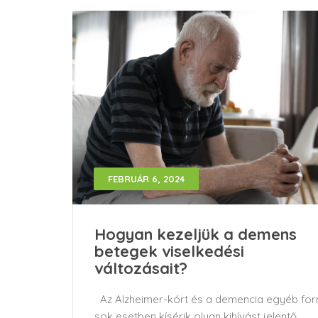
FEBRUÁR 6, 2024
Hogyan kezeljük a demens
betegek viselkedési
változásait?
Az Alzheimer-kórt és a demencia egyéb for
sok esetben kísérik olyan kihívást jelentő