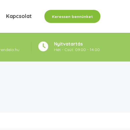
Kapcsolat
Keressen bennünket
Nyitvatartás
rendelo.hu
Hét - Csüt: 09.00 - 14.00