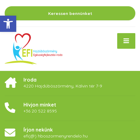
Keressen bennünket
Eszköztár megnyitása
Iroda
4220 Hajdúböszörmény, Kálvin tér 7-9
Hívjon minket
+36 20 522 8595
Írjon nekünk
efi(@) hboszormenyrendelo.hu