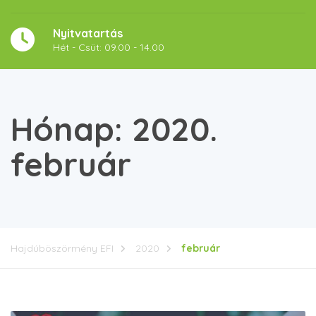
Nyitvatartás
Hét - Csüt: 09.00 - 14.00
Hónap:
2020.
február
Hajdúböszörmény EFI
2020
február