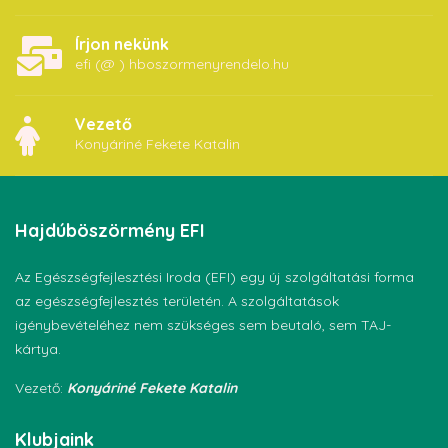
Írjon nekünk
efi (@ ) hboszormenyrendelo.hu
Vezető
Konyáriné Fekete Katalin
Hajdúböszörmény
EFI
Az Egészségfejlesztési Iroda (EFI) egy új szolgáltatási forma
az egészségfejlesztés területén. A szolgáltatások
igénybevételéhez nem szükséges sem beutaló, sem TAJ-
kártya.
Vezető:
Konyáriné Fekete Katalin
Klubjaink