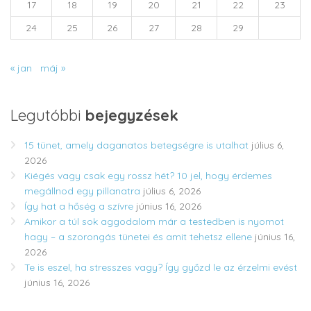
17
18
19
20
21
22
23
24
25
26
27
28
29
« jan
máj »
Legutóbbi
bejegyzések
15 tünet, amely daganatos betegségre is utalhat
július 6,
2026
Kiégés vagy csak egy rossz hét? 10 jel, hogy érdemes
megállnod egy pillanatra
július 6, 2026
Így hat a hőség a szívre
június 16, 2026
Amikor a túl sok aggodalom már a testedben is nyomot
hagy – a szorongás tünetei és amit tehetsz ellene
június 16,
2026
Te is eszel, ha stresszes vagy? Így győzd le az érzelmi evést
június 16, 2026