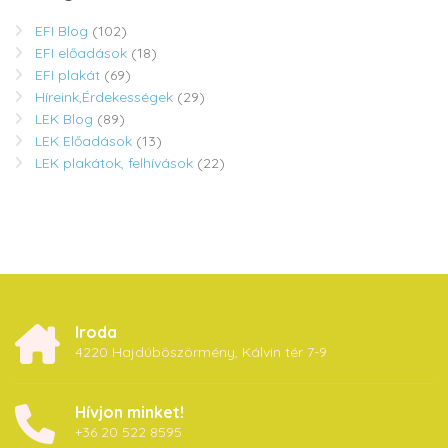
EFI Blog
(102)
EFI előadások
(18)
EFI plakát
(69)
Híreink,Érdekességek
(29)
LEK Blog
(89)
LEK Előadások
(13)
LEK plakátok, felhívások
(22)
Iroda
4220 Hajdúböszörmény, Kálvin tér 7-9
Hívjon minket!
+36 20 522 8595