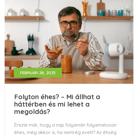
FEBRUÁR 28, 2025
Folyton éhes? – Mi állhat a
háttérben és mi lehet a
megoldás?
Érezte már, hogy a nap folyamán folyamatosan
éhes, még akkor is, ha nemrég evett? Az éhség