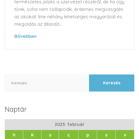
természetes jelzés a szervezet részéről, de ha úgy
tűnik, soha nem csillapodik, érdemes megvizsgálni
az okokat. Íme néhány lehetséges magyarázat és
megoldás az állandó...
Bővebben
Keresés:
Naptár
2025. február
h
K
s
c
p
s
v