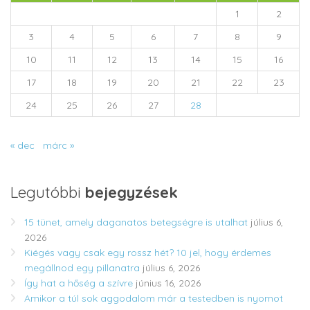
1
2
3
4
5
6
7
8
9
10
11
12
13
14
15
16
17
18
19
20
21
22
23
24
25
26
27
28
« dec
márc »
Legutóbbi
bejegyzések
15 tünet, amely daganatos betegségre is utalhat
július 6,
2026
Kiégés vagy csak egy rossz hét? 10 jel, hogy érdemes
megállnod egy pillanatra
július 6, 2026
Így hat a hőség a szívre
június 16, 2026
Amikor a túl sok aggodalom már a testedben is nyomot