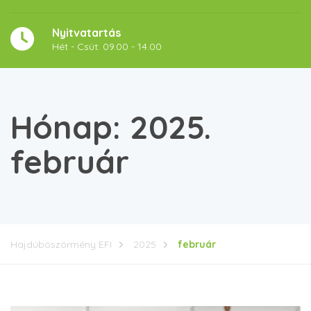
Nyitvatartás
Hét - Csüt: 09.00 - 14.00
Hónap:
2025.
február
Hajdúböszörmény EFI
2025
február