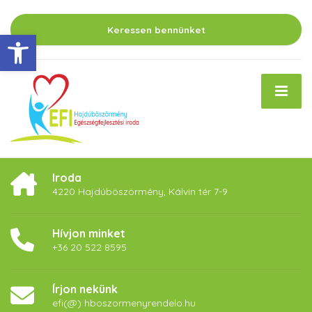
Keressen bennünket
Eszköztár megnyitása
Iroda
4220 Hajdúböszörmény, Kálvin tér 7-9
Hívjon minket
+36 20 522 8595
Írjon nekünk
efi(@) hboszormenyrendelo.hu