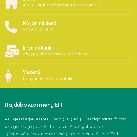
4220 Hajdúböszörmény, Kálvin tér 7-9
Hívjon minket!
+36 20 522 8595
Írjon nekünk
efi (@ ) hboszormenyrendelo.hu
Vezető
Konyáriné Fekete Katalin
Hajdúböszörmény
EFI
Az Egészségfejlesztési Iroda (EFI) egy új szolgáltatási forma
az egészségfejlesztés területén. A szolgáltatások
igénybevételéhez nem szükséges sem beutaló, sem TAJ-