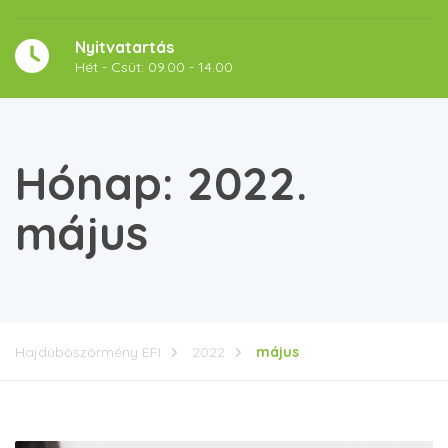
Nyitvatartás
Hét - Csüt: 09.00 - 14.00
Hónap:
2022.
május
Hajdúböszörmény EFI
2022
május