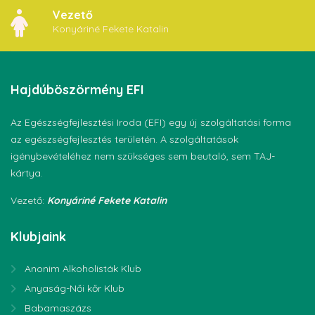
Vezető
Konyáriné Fekete Katalin
Hajdúböszörmény
EFI
Az Egészségfejlesztési Iroda (EFI) egy új szolgáltatási forma
az egészségfejlesztés területén. A szolgáltatások
igénybevételéhez nem szükséges sem beutaló, sem TAJ-
kártya.
Vezető:
Konyáriné Fekete Katalin
Klubjaink
Anonim Alkoholisták Klub
Anyaság-Női kőr Klub
Babamaszázs