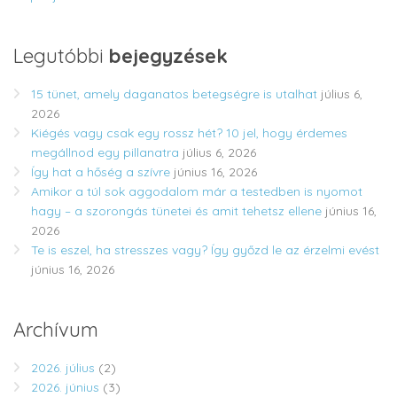
Legutóbbi
bejegyzések
15 tünet, amely daganatos betegségre is utalhat
július 6,
2026
Kiégés vagy csak egy rossz hét? 10 jel, hogy érdemes
megállnod egy pillanatra
július 6, 2026
Így hat a hőség a szívre
június 16, 2026
Amikor a túl sok aggodalom már a testedben is nyomot
hagy – a szorongás tünetei és amit tehetsz ellene
június 16,
2026
Te is eszel, ha stresszes vagy? Így győzd le az érzelmi evést
június 16, 2026
Archívum
2026. július
(2)
2026. június
(3)