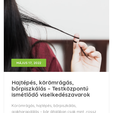
MÁJUS 17, 2022
Hajtépés, körömrágás,
bőrpiszkálás – Testközpontú
ismétlődő viselkedészavarok
Körömrágás, hajtépés, bőrpiszkálás,
ajakharapdálás – bár általában csak mint „rossz