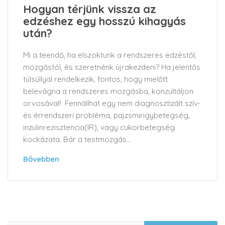
Hogyan térjünk vissza az
edzéshez egy hosszú kihagyás
után?
Mi a teendő, ha elszoktunk a rendszeres edzéstől,
mozgástól, és szeretnénk újrakezdeni? Ha jelentős
túlsúllyal rendelkezik, fontos, hogy mielőtt
belevágna a rendszeres mozgásba, konzultáljon
orvosával! Fennállhat egy nem diagnosztizált szív-
és érrendszeri probléma, pajzsmirigybetegség,
inzulinrezisztencia(IR), vagy cukorbetegség
kockázata. Bár a testmozgás...
Bővebben