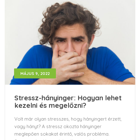
MÁJUS 9, 2022
Stressz-hányinger: Hogyan lehet
kezelni és megelőzni?
Volt már olyan stresszes, hogy hányingert érzett,
vagy hányt? A stressz okozta hányinger
meglepően sokakat érintő, valós probléma.