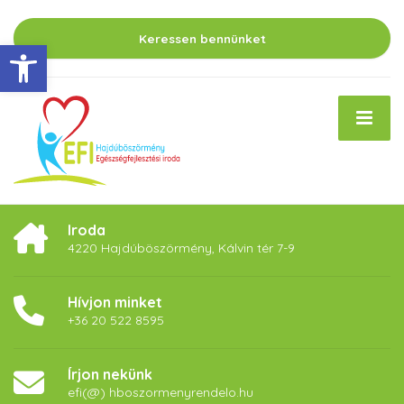
Keressen bennünket
Eszköztár megnyitása
Iroda
4220 Hajdúböszörmény, Kálvin tér 7-9
Hívjon minket
+36 20 522 8595
Írjon nekünk
efi(@) hboszormenyrendelo.hu