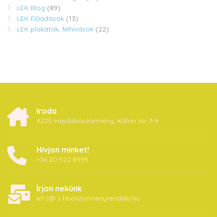
LEK Blog
(89)
LEK Előadások
(13)
LEK plakátok, felhívások
(22)
Iroda
4220 Hajdúböszörmény, Kálvin tér 7-9
Hívjon minket!
+36 20 522 8595
Írjon nekünk
efi (@ ) hboszormenyrendelo.hu