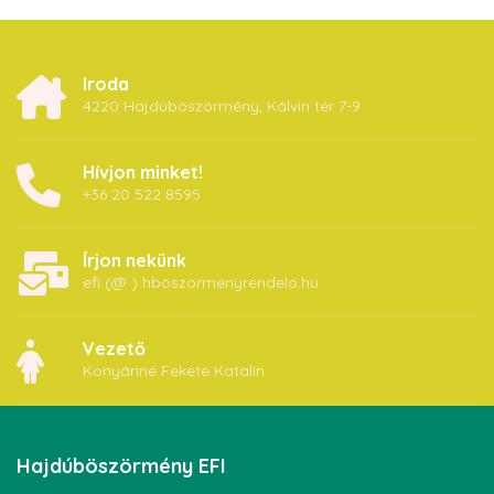
Iroda
4220 Hajdúböszörmény, Kálvin tér 7-9
Hívjon minket!
+36 20 522 8595
Írjon nekünk
efi (@ ) hboszormenyrendelo.hu
Vezető
Konyáriné Fekete Katalin
Hajdúböszörmény
EFI