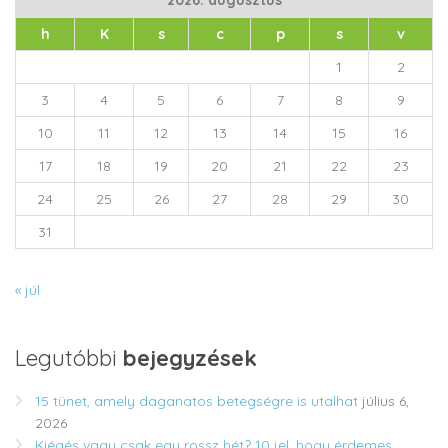
2026. augusztus
h
K
s
c
p
s
v
1
2
3
4
5
6
7
8
9
10
11
12
13
14
15
16
17
18
19
20
21
22
23
24
25
26
27
28
29
30
31
« júl
Legutóbbi
bejegyzések
15 tünet, amely daganatos betegségre is utalhat
július 6,
2026
Kiégés vagy csak egy rossz hét? 10 jel, hogy érdemes