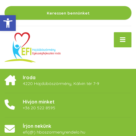
Keressen bennünket
Eszköztár megnyitása
Iroda
4220 Hajdúböszörmény, Kálvin tér 7-9
Hívjon minket
+36 20 522 8595
Írjon nekünk
efi(@) hboszormenyrendelo.hu