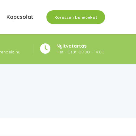
Kapcsolat
Keressen bennünket
Nyitvatartás
rendelo.hu
Hét - Csüt: 09.00 - 14.00