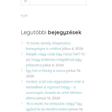
31
« júl
Legutóbbi
bejegyzések
15 tünet, amely daganatos
betegségre is utalhat
július 6, 2026
Kiégés vagy csak egy rossz hét? 10
jel, hogy érdemes megállnod egy
pillanatra
július 6, 2026
Így hat a hőség a szívre
június 16,
2026
Amikor a túl sok aggodalom már a
testedben is nyomot hagy – a
szorongás tünetei és amit tehetsz
ellene
június 16, 2026
Te is eszel, ha stresszes vagy? Így
győzd le az érzelmi evést
június 16,