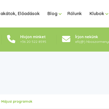
lakátok, Előadások
Blog
Rólunk
Klubok
Hívjon minket
Írjon nekünk
+36 20 522 8595
efi(@) hboszormeny
9 Májusi programok