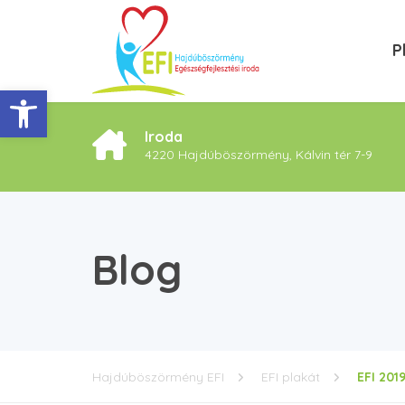
P
Eszköztár megnyitása
Iroda
4220 Hajdúböszörmény, Kálvin tér 7-9
Blog
Hajdúböszörmény EFI
EFI plakát
EFI 201