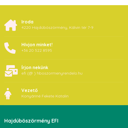
Iroda
4220 Hajdúböszörmény, Kálvin tér 7-9
Hívjon minket!
+36 20 522 8595
Írjon nekünk
efi (@ ) hboszormenyrendelo.hu
Vezető
Konyáriné Fekete Katalin
Hajdúböszörmény
EFI