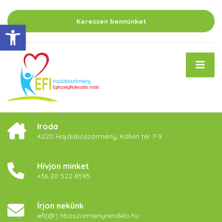
Keressen bennünket
Eszköztár megnyitása
Iroda
4220 Hajdúböszörmény, Kálvin tér 7-9
Hívjon minket
+36 20 522 8595
Írjon nekünk
efi(@) hboszormenyrendelo.hu