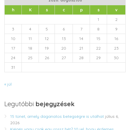
2026. augusztus
h
K
s
c
p
s
v
1
2
3
4
5
6
7
8
9
10
11
12
13
14
15
16
17
18
19
20
21
22
23
24
25
26
27
28
29
30
31
« júl
Legutóbbi
bejegyzések
15 tünet, amely daganatos betegségre is utalhat
július 6,
2026
Kiégés vagy csak egy rossz hét? 10 jel, hogy érdemes