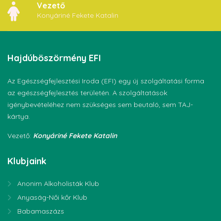
Vezető
Konyáriné Fekete Katalin
Hajdúböszörmény
EFI
Az Egészségfejlesztési Iroda (EFI) egy új szolgáltatási forma
az egészségfejlesztés területén. A szolgáltatások
igénybevételéhez nem szükséges sem beutaló, sem TAJ-
kártya.
Vezető:
Konyáriné Fekete Katalin
Klubjaink
Anonim Alkoholisták Klub
Anyaság-Női kőr Klub
Babamaszázs