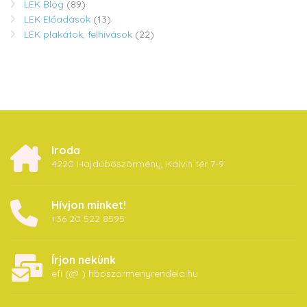
LEK Blog
(89)
LEK Előadások
(13)
LEK plakátok, felhívások
(22)
Iroda
4220 Hajdúböszörmény, Kálvin tér 7-9
Hívjon minket!
+36 20 522 8595
Írjon nekünk
efi (@ ) hboszormenyrendelo.hu