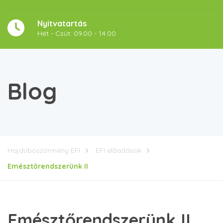
Nyitvatartás
Hét - Csüt: 09.00 - 14.00
Blog
Hajdúböszörmény EFI
EFI előadások
Emésztőrendszerünk II
Emésztőrendszerünk II