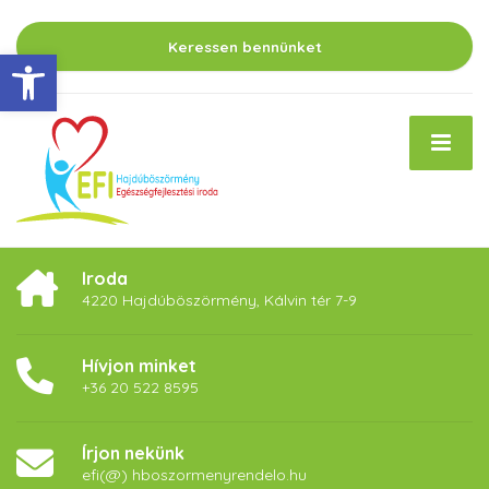
Keressen bennünket
Eszköztár megnyitása
Iroda
4220 Hajdúböszörmény, Kálvin tér 7-9
Hívjon minket
+36 20 522 8595
Írjon nekünk
efi(@) hboszormenyrendelo.hu