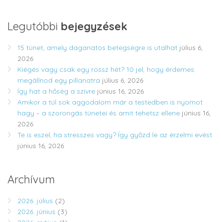
Legutóbbi
bejegyzések
15 tünet, amely daganatos betegségre is utalhat
július 6,
2026
Kiégés vagy csak egy rossz hét? 10 jel, hogy érdemes
megállnod egy pillanatra
július 6, 2026
Így hat a hőség a szívre
június 16, 2026
Amikor a túl sok aggodalom már a testedben is nyomot
hagy – a szorongás tünetei és amit tehetsz ellene
június 16,
2026
Te is eszel, ha stresszes vagy? Így győzd le az érzelmi evést
június 16, 2026
Archívum
2026. július
(2)
2026. június
(3)