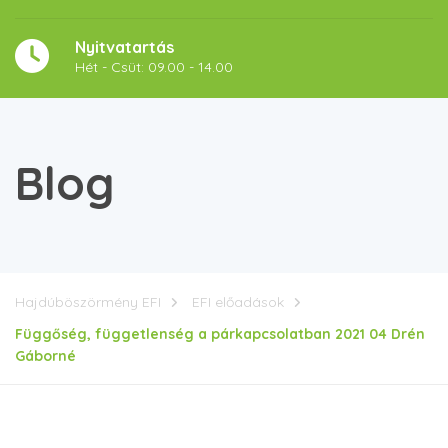
Nyitvatartás
Hét - Csüt: 09.00 - 14.00
Blog
Hajdúböszörmény EFI
EFI előadások
Függőség, függetlenség a párkapcsolatban 2021 04 Drén
Gáborné