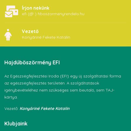
Írjon nekünk
efi (@ ) hboszormenyrendelo.hu
Vezető
Konyáriné Fekete Katalin
Hajdúböszörmény
EFI
Az Egészségfejlesztési Iroda (EFI) egy új szolgáltatási forma
az egészségfejlesztés területén. A szolgáltatások
igénybevételéhez nem szükséges sem beutaló, sem TAJ-
kártya.
Vezető:
Konyáriné Fekete Katalin
Klubjaink