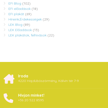
EFI Blog
(102)
EFI előadások
(18)
EFI plakát
(69)
Híreink,Érdekességek
(29)
LEK Blog
(89)
LEK Előadások
(13)
LEK plakátok, felhívások
(22)
Iroda
4220 Hajdúböszörmény, Kálvin tér 7-9
Hívjon minket!
+36 20 522 8595