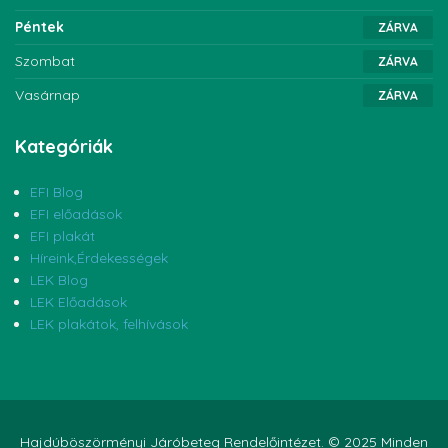
Péntek
ZÁRVA
Szombat
ZÁRVA
Vasárnap
ZÁRVA
Kategóriák
EFI Blog
EFI előadások
EFI plakát
Híreink,Érdekességek
LEK Blog
LEK Előadások
LEK plakátok, felhívások
Hajdúböszörményi Járóbeteg Rendelőintézet. © 2025 Minden