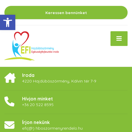
Keressen bennünket
Eszköztár megnyitása
Iroda
4220 Hajdúböszörmény, Kálvin tér 7-9
Hívjon minket
+36 20 522 8595
Írjon nekünk
efi(@) hboszormenyrendelo.hu