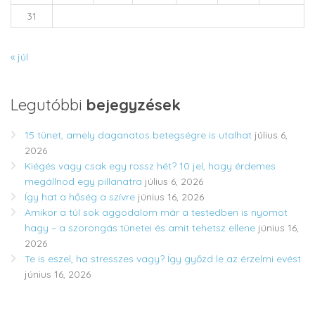
31
« júl
Legutóbbi
bejegyzések
15 tünet, amely daganatos betegségre is utalhat
július 6,
2026
Kiégés vagy csak egy rossz hét? 10 jel, hogy érdemes
megállnod egy pillanatra
július 6, 2026
Így hat a hőség a szívre
június 16, 2026
Amikor a túl sok aggodalom már a testedben is nyomot
hagy – a szorongás tünetei és amit tehetsz ellene
június 16,
2026
Te is eszel, ha stresszes vagy? Így győzd le az érzelmi evést
június 16, 2026