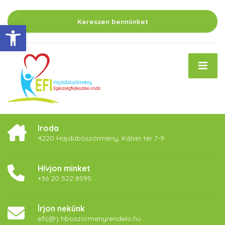
Keressen bennünket
Eszköztár megnyitása
Iroda
4220 Hajdúböszörmény, Kálvin tér 7-9
Hívjon minket
+36 20 522 8595
Írjon nekünk
efi(@) hboszormenyrendelo.hu