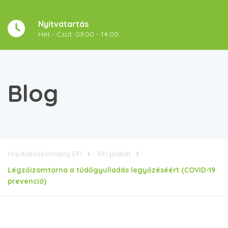
Nyitvatartás
Hét - Csüt: 09.00 - 14.00
Blog
Hajdúböszörmény EFI
EFI plakát
Légzőizomtorna a tüdőgyulladás legyőzéséért (COVID-19
prevenció)