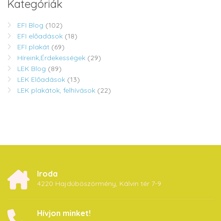
Kategóriák
EFI Blog
(102)
EFI előadások
(18)
EFI plakát
(69)
Híreink,Érdekességek
(29)
LEK Blog
(89)
LEK Előadások
(13)
LEK plakátok, felhívások
(22)
Iroda
4220 Hajdúböszörmény, Kálvin tér 7-9
Hívjon minket!