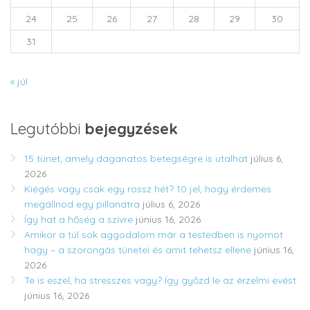
24
25
26
27
28
29
30
31
« júl
Legutóbbi
bejegyzések
15 tünet, amely daganatos betegségre is utalhat
július 6,
2026
Kiégés vagy csak egy rossz hét? 10 jel, hogy érdemes
megállnod egy pillanatra
július 6, 2026
Így hat a hőség a szívre
június 16, 2026
Amikor a túl sok aggodalom már a testedben is nyomot
hagy – a szorongás tünetei és amit tehetsz ellene
június 16,
2026
Te is eszel, ha stresszes vagy? Így győzd le az érzelmi evést
június 16, 2026