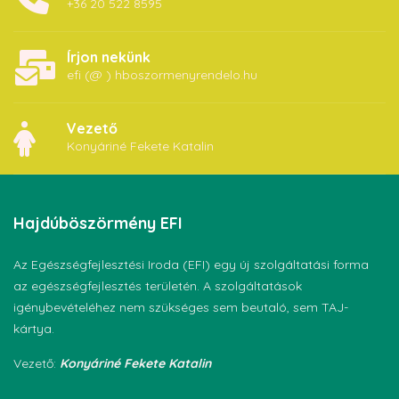
+36 20 522 8595
Írjon nekünk
efi (@ ) hboszormenyrendelo.hu
Vezető
Konyáriné Fekete Katalin
Hajdúböszörmény
EFI
Az Egészségfejlesztési Iroda (EFI) egy új szolgáltatási forma
az egészségfejlesztés területén. A szolgáltatások
igénybevételéhez nem szükséges sem beutaló, sem TAJ-
kártya.
Vezető:
Konyáriné Fekete Katalin