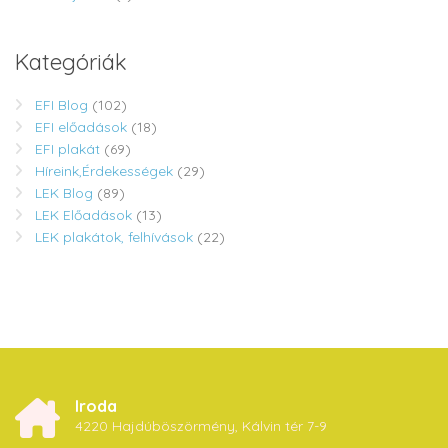
Kategóriák
EFI Blog
(102)
EFI előadások
(18)
EFI plakát
(69)
Híreink,Érdekességek
(29)
LEK Blog
(89)
LEK Előadások
(13)
LEK plakátok, felhívások
(22)
Iroda
4220 Hajdúböszörmény, Kálvin tér 7-9