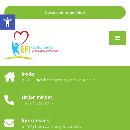
Keressen bennünket
Eszköztár megnyitása
Iroda
4220 Hajdúböszörmény, Kálvin tér 7-9
Hívjon minket
+36 20 522 8595
Írjon nekünk
efi(@) hboszormenyrendelo.hu