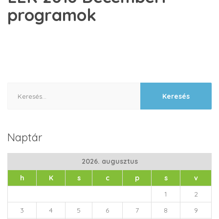
programok
Keresés:
Naptár
2026. augusztus
h
K
s
c
p
s
v
1
2
3
4
5
6
7
8
9