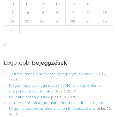
10
11
12
13
14
15
16
17
18
19
20
21
22
23
24
25
26
27
28
29
30
31
« júl
Legutóbbi
bejegyzések
15 tünet, amely daganatos betegségre is utalhat
július 6,
2026
Kiégés vagy csak egy rossz hét? 10 jel, hogy érdemes
megállnod egy pillanatra
július 6, 2026
Így hat a hőség a szívre
június 16, 2026
Amikor a túl sok aggodalom már a testedben is nyomot
hagy – a szorongás tünetei és amit tehetsz ellene
június 16,
2026