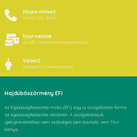
Hívjon minket!
+36 20 522 8595
Írjon nekünk
efi (@ ) hboszormenyrendelo.hu
Vezető
Konyáriné Fekete Katalin
Hajdúböszörmény
EFI
Az Egészségfejlesztési Iroda (EFI) egy új szolgáltatási forma
az egészségfejlesztés területén. A szolgáltatások
igénybevételéhez nem szükséges sem beutaló, sem TAJ-
kártya.