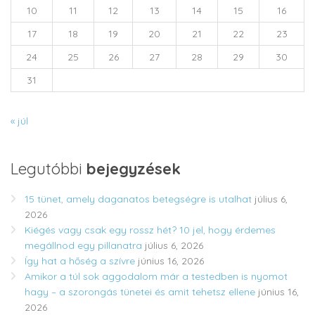
10
11
12
13
14
15
16
17
18
19
20
21
22
23
24
25
26
27
28
29
30
31
« júl
Legutóbbi
bejegyzések
15 tünet, amely daganatos betegségre is utalhat
július 6,
2026
Kiégés vagy csak egy rossz hét? 10 jel, hogy érdemes
megállnod egy pillanatra
július 6, 2026
Így hat a hőség a szívre
június 16, 2026
Amikor a túl sok aggodalom már a testedben is nyomot
hagy – a szorongás tünetei és amit tehetsz ellene
június 16,
2026