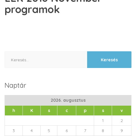
programok
Keresés:
Naptár
2026. augusztus
h
K
s
c
p
s
v
1
2
3
4
5
6
7
8
9