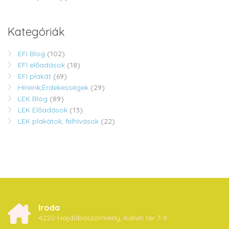
Kategóriák
EFI Blog
(102)
EFI előadások
(18)
EFI plakát
(69)
Híreink,Érdekességek
(29)
LEK Blog
(89)
LEK Előadások
(13)
LEK plakátok, felhívások
(22)
Iroda
4220 Hajdúböszörmény, Kálvin tér 7-9