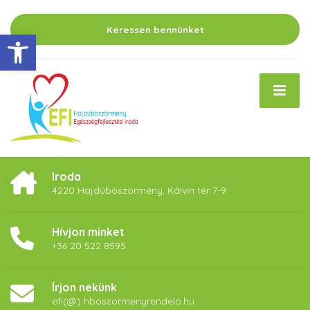
Keressen bennünket
Eszköztár megnyitása
Iroda
4220 Hajdúböszörmény, Kálvin tér 7-9
Hívjon minket
+36 20 522 8595
Írjon nekünk
efi(@) hboszormenyrendelo.hu