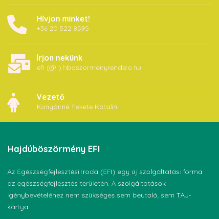
Hívjon minket!
+36 20 522 8595
Írjon nekünk
efi (@ ) hboszormenyrendelo.hu
Vezető
Konyáriné Fekete Katalin
Hajdúböszörmény
EFI
Az Egészségfejlesztési Iroda (EFI) egy új szolgáltatási forma
az egészségfejlesztés területén. A szolgáltatások
igénybevételéhez nem szükséges sem beutaló, sem TAJ-
kártya.