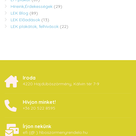
Híreink,Érdekességek
(29)
LEK Blog
(89)
LEK Előadások
(13)
LEK plakátok, felhívások
(22)
Iroda
4220 Hajdúböszörmény, Kálvin tér 7-9
Hívjon minket!
+36 20 522 8595
Írjon nekünk
efi (@ ) hboszormenyrendelo.hu