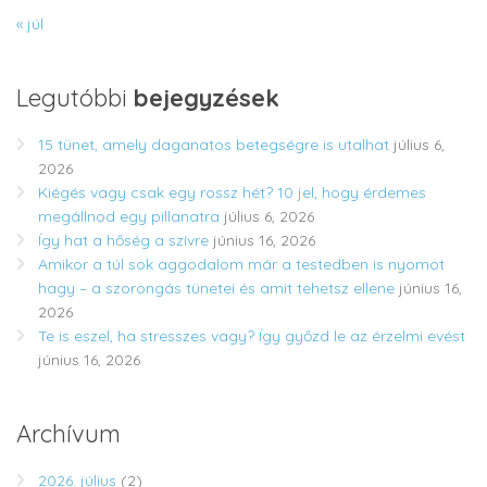
« júl
Legutóbbi
bejegyzések
15 tünet, amely daganatos betegségre is utalhat
július 6,
2026
Kiégés vagy csak egy rossz hét? 10 jel, hogy érdemes
megállnod egy pillanatra
július 6, 2026
Így hat a hőség a szívre
június 16, 2026
Amikor a túl sok aggodalom már a testedben is nyomot
hagy – a szorongás tünetei és amit tehetsz ellene
június 16,
2026
Te is eszel, ha stresszes vagy? Így győzd le az érzelmi evést
június 16, 2026
Archívum
2026. július
(2)