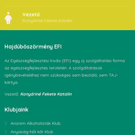
Vezető
Konyáriné Fekete Katalin
Hajdúböszörmény
EFI
Az Egészségfejlesztési Iroda (EFI) egy új szolgáltatási forma
az egészségfejlesztés területén. A szolgáltatások
igénybevételéhez nem szükséges sem beutaló, sem TAJ-
kártya.
Vezető:
Konyáriné Fekete Katalin
Klubjaink
Anonim Alkoholisták Klub
Anyaság-Női kőr Klub