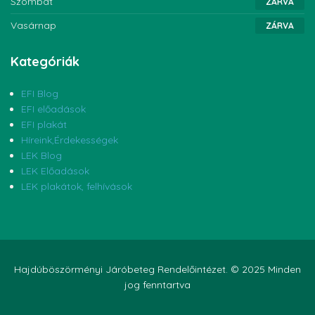
Szombat
ZÁRVA
Vasárnap
ZÁRVA
Kategóriák
EFI Blog
EFI előadások
EFI plakát
Híreink,Érdekességek
LEK Blog
LEK Előadások
LEK plakátok, felhívások
Hajdúböszörményi Járóbeteg Rendelőintézet. © 2025 Minden
jog fenntartva