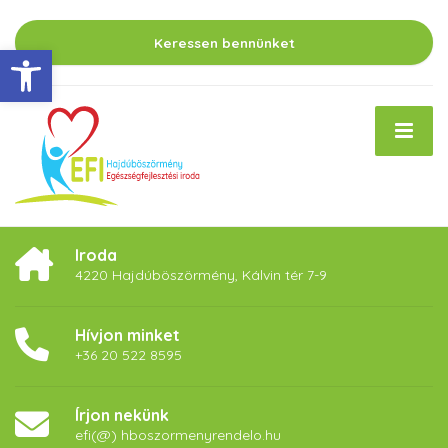
Keressen bennünket
Eszköztár megnyitása
Iroda
4220 Hajdúböszörmény, Kálvin tér 7-9
Hívjon minket
+36 20 522 8595
Írjon nekünk
efi(@) hboszormenyrendelo.hu