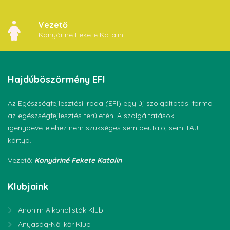
Vezető
Konyáriné Fekete Katalin
Hajdúböszörmény
EFI
Az Egészségfejlesztési Iroda (EFI) egy új szolgáltatási forma
az egészségfejlesztés területén. A szolgáltatások
igénybevételéhez nem szükséges sem beutaló, sem TAJ-
kártya.
Vezető:
Konyáriné Fekete Katalin
Klubjaink
Anonim Alkoholisták Klub
Anyaság-Női kőr Klub