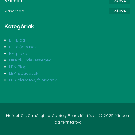
Szombat
ZÁRVA
Vasárnap
ZÁRVA
Kategóriák
EFI Blog
EFI előadások
EFI plakát
Híreink,Érdekességek
LEK Blog
LEK Előadások
LEK plakátok, felhívások
Hajdúböszörményi Járóbeteg Rendelőintézet. © 2025 Minden
jog fenntartva