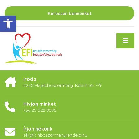
Keressen bennünket
Eszköztár megnyitása
Iroda
4220 Hajdúböszörmény, Kálvin tér 7-9
Hívjon minket
+36 20 522 8595
Írjon nekünk
efi(@) hboszormenyrendelo.hu