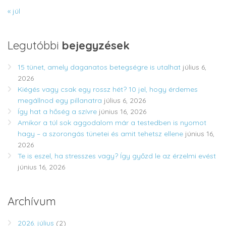
« júl
Legutóbbi
bejegyzések
15 tünet, amely daganatos betegségre is utalhat
július 6,
2026
Kiégés vagy csak egy rossz hét? 10 jel, hogy érdemes
megállnod egy pillanatra
július 6, 2026
Így hat a hőség a szívre
június 16, 2026
Amikor a túl sok aggodalom már a testedben is nyomot
hagy – a szorongás tünetei és amit tehetsz ellene
június 16,
2026
Te is eszel, ha stresszes vagy? Így győzd le az érzelmi evést
június 16, 2026
Archívum
2026. július
(2)