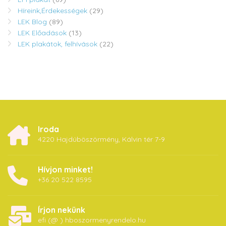
Híreink,Érdekességek
(29)
LEK Blog
(89)
LEK Előadások
(13)
LEK plakátok, felhívások
(22)
Iroda
4220 Hajdúböszörmény, Kálvin tér 7-9
Hívjon minket!
+36 20 522 8595
Írjon nekünk
efi (@ ) hboszormenyrendelo.hu