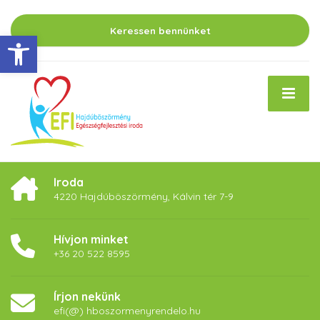
Keressen bennünket
Eszköztár megnyitása
Iroda
4220 Hajdúböszörmény, Kálvin tér 7-9
Hívjon minket
+36 20 522 8595
Írjon nekünk
efi(@) hboszormenyrendelo.hu