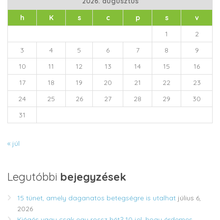
2026. augusztus
h
K
s
c
p
s
v
1
2
3
4
5
6
7
8
9
10
11
12
13
14
15
16
17
18
19
20
21
22
23
24
25
26
27
28
29
30
31
« júl
Legutóbbi
bejegyzések
15 tünet, amely daganatos betegségre is utalhat
július 6,
2026
Kiégés vagy csak egy rossz hét? 10 jel, hogy érdemes