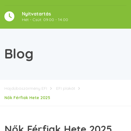
Nyitvatartás
Hét - Csüt: 09.00 - 14.00
Blog
Hajdúböszörmény EFI
EFI plakát
Nők Férfiak Hete 2025
Nők Férfiak Hete 2025