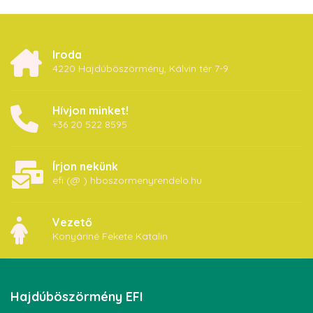
Iroda
4220 Hajdúböszörmény, Kálvin tér 7-9
Hívjon minket!
+36 20 522 8595
Írjon nekünk
efi (@ ) hboszormenyrendelo.hu
Vezető
Konyáriné Fekete Katalin
Hajdúböszörmény
EFI