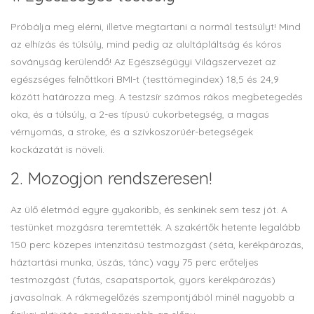
Próbálja meg elérni, illetve megtartani a normál testsúlyt! Mind
az elhízás és túlsúly, mind pedig az alultápláltság és kóros
soványság kerülendő! Az Egészségügyi Világszervezet az
egészséges felnőttkori BMI-t (testtömegindex) 18,5 és 24,9
között határozza meg. A testzsír számos rákos megbetegedés
oka, és a túlsúly, a 2-es típusú cukorbetegség, a magas
vérnyomás, a stroke, és a szívkoszorúér-betegségek
kockázatát is növeli.
2. Mozogjon rendszeresen!
Az ülő életmód egyre gyakoribb, és senkinek sem tesz jót. A
testünket mozgásra teremtették. A szakértők hetente legalább
150 perc közepes intenzitású testmozgást (séta, kerékpározás,
háztartási munka, úszás, tánc) vagy 75 perc erőteljes
testmozgást (futás, csapatsportok, gyors kerékpározás)
javasolnak. A rákmegelőzés szempontjából minél nagyobb a