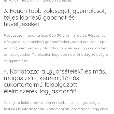
fizikai aktivitás, annál nagyobb az előny.
3. Egyen több zöldséget, gyümölcsöt,
teljes kiőrlésű gabonát és
hüvelyeseket!
Fogyasszon naponta legalább 30 gramm rostot. Részesítse
előnybe a teljes kiőrlésű gabonaféléket (barna rizs, zab, árpa
és rozs), nem keményítőtartalmú zöldségeket, gyümölcsöket
és hüvelyeseket. Törekedjen legalább napi öt adag zöldségre
és gyümölcsre.
4. Korlátozza a „gyorsételek” és más,
magas zsír-, keményítő- és
cukortartalmú feldolgozott
élelmiszerek fogyasztását!
Ez segít a kalóriabevitel ellenőrzésében és az egészséges
testsúly fenntartásában. A feldolgozott, csomagolt vagy előre