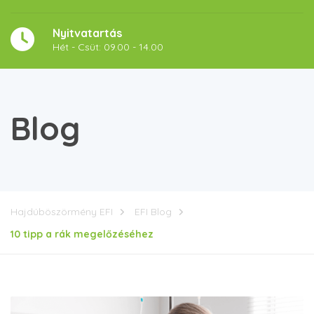
Nyitvatartás
Hét - Csüt: 09.00 - 14.00
Blog
Hajdúböszörmény EFI
EFI Blog
10 tipp a rák megelőzéséhez