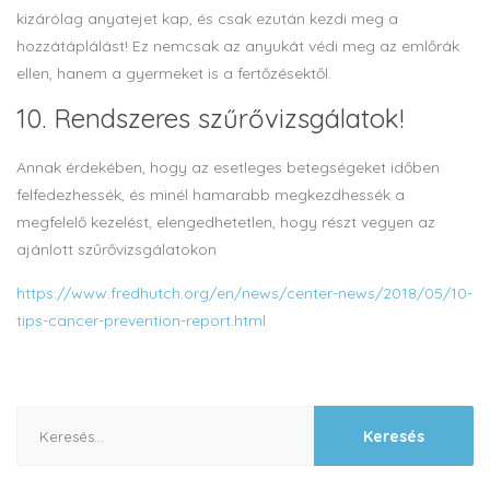
kizárólag anyatejet kap, és csak ezután kezdi meg a
hozzátáplálást! Ez nemcsak az anyukát védi meg az emlőrák
ellen, hanem a gyermeket is a fertőzésektől.
10. Rendszeres szűrővizsgálatok!
Annak érdekében, hogy az esetleges betegségeket időben
felfedezhessék, és minél hamarabb megkezdhessék a
megfelelő kezelést, elengedhetetlen, hogy részt vegyen az
ajánlott szűrővizsgálatokon
https://www.fredhutch.org/en/news/center-news/2018/05/10-
tips-cancer-prevention-report.html
Keresés: