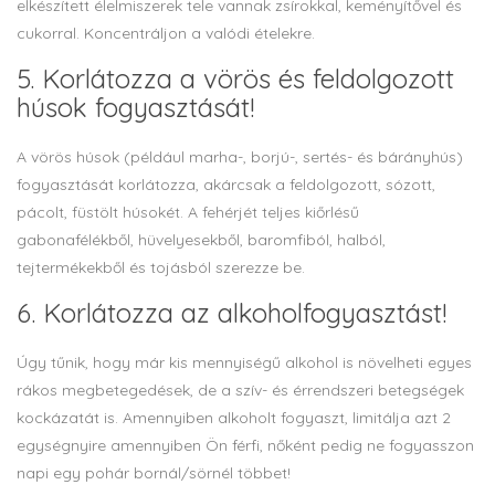
elkészített élelmiszerek tele vannak zsírokkal, keményítővel és
cukorral. Koncentráljon a valódi ételekre.
5. Korlátozza a vörös és feldolgozott
húsok fogyasztását!
A vörös húsok (például marha-, borjú-, sertés- és bárányhús)
fogyasztását korlátozza, akárcsak a feldolgozott, sózott,
pácolt, füstölt húsokét. A fehérjét teljes kiőrlésű
gabonafélékből, hüvelyesekből, baromfiból, halból,
tejtermékekből és tojásból szerezze be.
6. Korlátozza az alkoholfogyasztást!
Úgy tűnik, hogy már kis mennyiségű alkohol is növelheti egyes
rákos megbetegedések, de a szív- és érrendszeri betegségek
kockázatát is. Amennyiben alkoholt fogyaszt, limitálja azt 2
egységnyire amennyiben Ön férfi, nőként pedig ne fogyasszon
napi egy pohár bornál/sörnél többet!