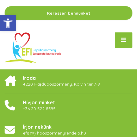
Keressen bennünket
Eszköztár megnyitása
Iroda
4220 Hajdúböszörmény, Kálvin tér 7-9
Hívjon minket
+36 20 522 8595
Írjon nekünk
efi(@) hboszormenyrendelo.hu