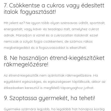
7. Csökkentse a cukros vagy édesített
italok fogyasztását!
Mit jelent ez? Ne igyon több olyan szénsavas üdítőt, sportitalt,
energiaitalt, vagy kávé- és teaalapú italt, amelyhez cukrot
adnak. Maradjon a víznél és a cukrozatlan italoknál: ezzel
nemcsak a súlyát fogja csökkenteni, de számos rákos
megbetegedést és a fogszuvasodást is elkerülheti.
8. Ne használjon étrend-kiegészítőket
rákmegelőzésre!
Az étrend-kiegészítők nem ajánlottak rákmegelőzésre. Ha
egyébként egészséges, és egészségesen táplálkozik, akkor az
étkezéseken keresztül is megfelelő tápanyaghoz juthat.
9. Szoptassa gyermekét, ha teheti!
Gyermeke számára legjobb, ha legalább hat hónapos koráig