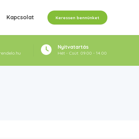
Kapcsolat
Keressen bennünket
Nyitvatartás
rendelo.hu
Hét - Csüt: 09.00 - 14.00