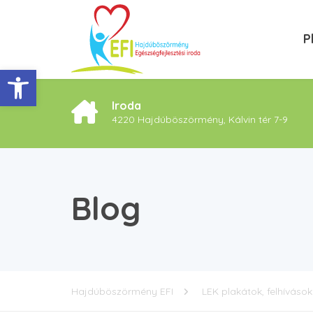
P
Eszköztár megnyitása
Iroda
4220 Hajdúböszörmény, Kálvin tér 7-9
Blog
Hajdúböszörmény EFI
LEK plakátok, felhívások