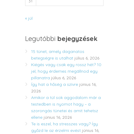
31
« júl
Legutóbbi
bejegyzések
15 tünet, amely daganatos
betegségre is utalhat
július 6, 2026
Kiégés vagy csak egy rossz hét? 10
jel, hogy érdemes megállnod egy
pillanatra
július 6, 2026
Így hat a hőség a szívre
június 16,
2026
Amikor a túl sok aggodalom már a
testedben is nyomot hagy – a
szorongás tünetei és amit tehetsz
ellene
június 16, 2026
Te is eszel, ha stresszes vagy? Így
győzd le az érzelmi evést
június 16,