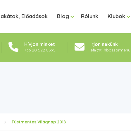
lakátok, Előadások
Blog
Rólunk
Klubok
Hívjon minket
Írjon nekünk
+36 20 522 8595
efi(@) hboszormeny
Füstmentes Világnap 2018