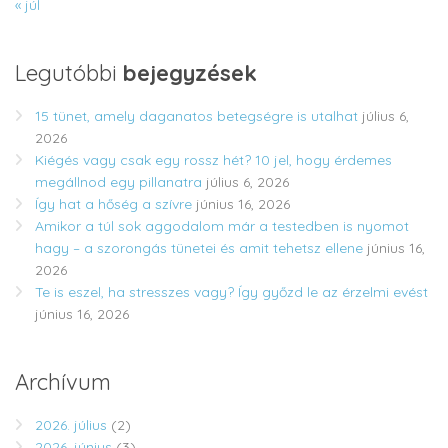
« júl
Legutóbbi
bejegyzések
15 tünet, amely daganatos betegségre is utalhat
július 6,
2026
Kiégés vagy csak egy rossz hét? 10 jel, hogy érdemes
megállnod egy pillanatra
július 6, 2026
Így hat a hőség a szívre
június 16, 2026
Amikor a túl sok aggodalom már a testedben is nyomot
hagy – a szorongás tünetei és amit tehetsz ellene
június 16,
2026
Te is eszel, ha stresszes vagy? Így győzd le az érzelmi evést
június 16, 2026
Archívum
2026. július
(2)
2026. június
(3)