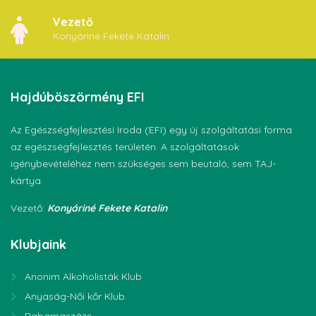
Vezető
Konyáriné Fekete Katalin
Hajdúböszörmény
EFI
Az Egészségfejlesztési Iroda (EFI) egy új szolgáltatási forma
az egészségfejlesztés területén. A szolgáltatások
igénybevételéhez nem szükséges sem beutaló, sem TAJ-
kártya.
Vezető:
Konyáriné Fekete Katalin
Klubjaink
Anonim Alkoholisták Klub
Anyaság-Női kőr Klub