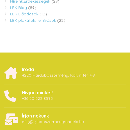
Híreink,Érdekességek
(29)
LEK Blog
(89)
LEK Előadások
(13)
LEK plakátok, felhívások
(22)
Iroda
4220 Hajdúböszörmény, Kálvin tér 7-9
Hívjon minket!
+36 20 522 8595
Írjon nekünk
efi (@ ) hboszormenyrendelo.hu