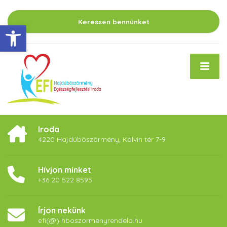
Keressen bennünket
Eszköztár megnyitása
Iroda
4220 Hajdúböszörmény, Kálvin tér 7-9
Hívjon minket
+36 20 522 8595
Írjon nekünk
efi(@) hboszormenyrendelo.hu