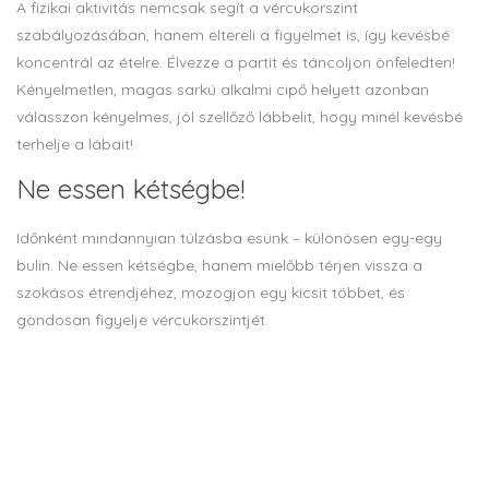
A fizikai aktivitás nemcsak segít a vércukorszint
szabályozásában, hanem eltereli a figyelmet is, így kevésbé
koncentrál az ételre. Élvezze a partit és táncoljon önfeledten!
Kényelmetlen, magas sarkú alkalmi cipő helyett azonban
válasszon kényelmes, jól szellőző lábbelit, hogy minél kevésbé
terhelje a lábait!
Ne essen kétségbe!
Időnként mindannyian túlzásba esünk – különösen egy-egy
bulin. Ne essen kétségbe, hanem mielőbb térjen vissza a
szokásos étrendjéhez, mozogjon egy kicsit többet, és
gondosan figyelje vércukorszintjét.