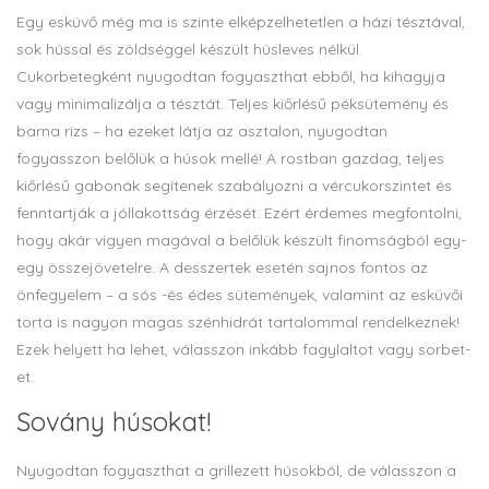
Egy esküvő még ma is szinte elképzelhetetlen a házi tésztával,
sok hússal és zöldséggel készült húsleves nélkül.
Cukorbetegként nyugodtan fogyaszthat ebből, ha kihagyja
vagy minimalizálja a tésztát. Teljes kiőrlésű péksütemény és
barna rizs – ha ezeket látja az asztalon, nyugodtan
fogyasszon belőlük a húsok mellé! A rostban gazdag, teljes
kiőrlésű gabonák segítenek szabályozni a vércukorszintet és
fenntartják a jóllakottság érzését. Ezért érdemes megfontolni,
hogy akár vigyen magával a belőlük készült finomságból egy-
egy összejövetelre. A desszertek esetén sajnos fontos az
önfegyelem – a sós -és édes sütemények, valamint az esküvői
torta is nagyon magas szénhidrát tartalommal rendelkeznek!
Ezek helyett ha lehet, válasszon inkább fagylaltot vagy sorbet-
et.
Sovány húsokat!
Nyugodtan fogyaszthat a grillezett húsokból, de válasszon a