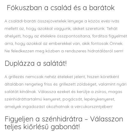
Fókuszban a család és a barátok
A családi-baráti összejövetelek lényege a közös evés-ivás
mellett az, hogy azokkal vagyunk, akiket szeretünk. Tehát
ahelyett, hogy az ételekre összpontosítana, fordítsa figyelmét
arra, hogy azokkal az emberekkel van, akik fontosak Önnek.
Ne feledkezzen meg közben a rendszeres hidratálásról sem!
Duplázza a salátát!
A grillezés nemcsak nehéz ételeket jelent, hiszen köretként
általában rengeteg friss és grillezett zöldséget, valamint nyári
salátát kínálnak. Válassza ezeket és kerülje a zsíros, magas
szénhidráttartalmú kenyeret, pogácsát, lepénykenyeret,
amelyek ingadozást okozhatnak a vércukorszintjében!
Figyeljen a szénhidrátra – Válasszon
teljes kiőrlésű gabonát!