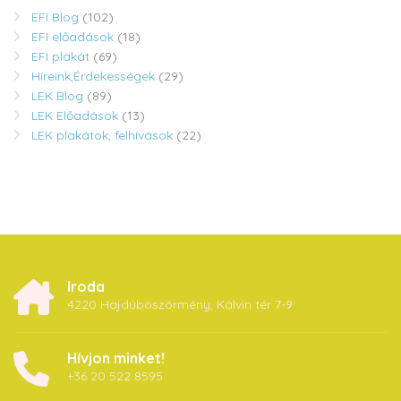
EFI Blog
(102)
EFI előadások
(18)
EFI plakát
(69)
Híreink,Érdekességek
(29)
LEK Blog
(89)
LEK Előadások
(13)
LEK plakátok, felhívások
(22)
Iroda
4220 Hajdúböszörmény, Kálvin tér 7-9
Hívjon minket!
+36 20 522 8595