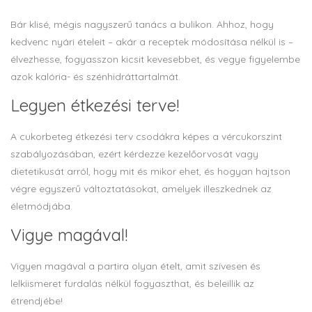
Bár klisé, mégis nagyszerű tanács a bulikon. Ahhoz, hogy
kedvenc nyári ételeit – akár a receptek módosítása nélkül is –
élvezhesse, fogyasszon kicsit kevesebbet, és vegye figyelembe
azok kalória- és szénhidráttartalmát.
Legyen étkezési terve!
A cukorbeteg étkezési terv csodákra képes a vércukorszint
szabályozásában, ezért kérdezze kezelőorvosát vagy
dietetikusát arról, hogy mit és mikor ehet, és hogyan hajtson
végre egyszerű változtatásokat, amelyek illeszkednek az
életmódjába.
Vigye magával!
Vigyen magával a partira olyan ételt, amit szívesen és
lelkiismeret furdalás nélkül fogyaszthat, és beleillik az
étrendjébe!