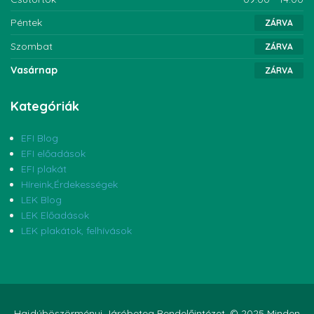
Péntek
ZÁRVA
Szombat
ZÁRVA
Vasárnap
ZÁRVA
Kategóriák
EFI Blog
EFI előadások
EFI plakát
Híreink,Érdekességek
LEK Blog
LEK Előadások
LEK plakátok, felhívások
Hajdúböszörményi Járóbeteg Rendelőintézet. © 2025 Minden