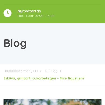
Nyitvatartás
Hét - Csüt: 09.00 - 14.00
Blog
Hajdúböszörmény EFI
EFI Blog
Esküvő, grillparti cukorbetegen – Mire figyeljen?