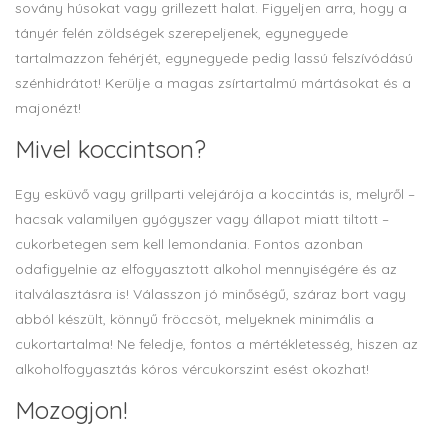
sovány húsokat vagy grillezett halat. Figyeljen arra, hogy a
tányér felén zöldségek szerepeljenek, egynegyede
tartalmazzon fehérjét, egynegyede pedig lassú felszívódású
szénhidrátot! Kerülje a magas zsírtartalmú mártásokat és a
majonézt!
Mivel koccintson?
Egy esküvő vagy grillparti velejárója a koccintás is, melyről –
hacsak valamilyen gyógyszer vagy állapot miatt tiltott –
cukorbetegen sem kell lemondania. Fontos azonban
odafigyelnie az elfogyasztott alkohol mennyiségére és az
italválasztásra is! Válasszon jó minőségű, száraz bort vagy
abból készült, könnyű fröccsöt, melyeknek minimális a
cukortartalma! Ne feledje, fontos a mértékletesség, hiszen az
alkoholfogyasztás kóros vércukorszint esést okozhat!
Mozogjon!