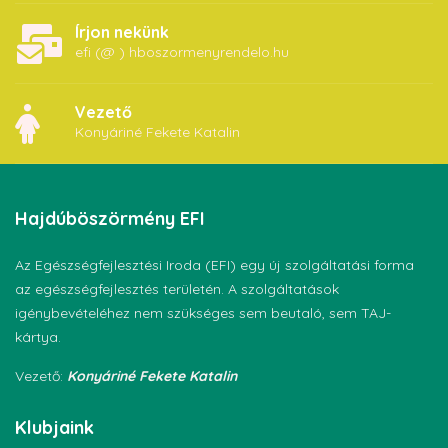
Írjon nekünk
efi (@ ) hboszormenyrendelo.hu
Vezető
Konyáriné Fekete Katalin
Hajdúböszörmény
EFI
Az Egészségfejlesztési Iroda (EFI) egy új szolgáltatási forma
az egészségfejlesztés területén. A szolgáltatások
igénybevételéhez nem szükséges sem beutaló, sem TAJ-
kártya.
Vezető:
Konyáriné Fekete Katalin
Klubjaink