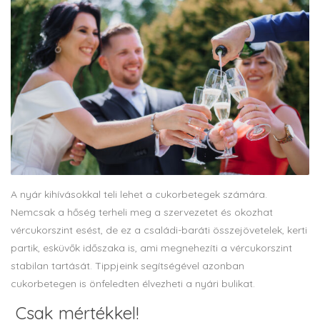
A nyár kihívásokkal teli lehet a cukorbetegek számára.
Nemcsak a hőség terheli meg a szervezetet és okozhat
vércukorszint esést, de ez a családi-baráti összejövetelek, kerti
partik, esküvők időszaka is, ami megnehezíti a vércukorszint
stabilan tartását. Tippjeink segítségével azonban
cukorbetegen is önfeledten élvezheti a nyári bulikat.
Csak mértékkel!