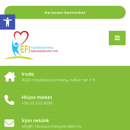
Keressen bennünket
Eszköztár megnyitása
Iroda
4220 Hajdúböszörmény, Kálvin tér 7-9
Hívjon minket
+36 20 522 8595
Írjon nekünk
efi(@) hboszormenyrendelo.hu