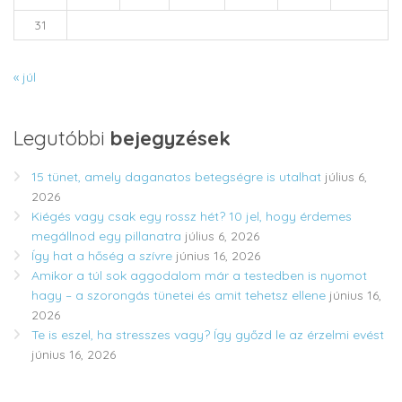
31
« júl
Legutóbbi
bejegyzések
15 tünet, amely daganatos betegségre is utalhat
július 6,
2026
Kiégés vagy csak egy rossz hét? 10 jel, hogy érdemes
megállnod egy pillanatra
július 6, 2026
Így hat a hőség a szívre
június 16, 2026
Amikor a túl sok aggodalom már a testedben is nyomot
hagy – a szorongás tünetei és amit tehetsz ellene
június 16,
2026
Te is eszel, ha stresszes vagy? Így győzd le az érzelmi evést
június 16, 2026