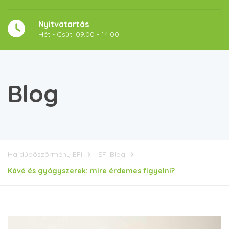
Nyitvatartás
Hét - Csüt: 09.00 - 14.00
Blog
Hajdúböszörmény EFI
EFI Blog
Kávé és gyógyszerek: mire érdemes figyelni?