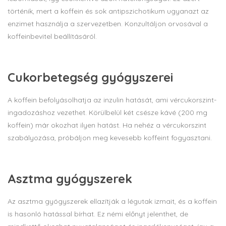
történik, mert a koffein és sok antipszichotikum ugyanazt az
enzimet használja a szervezetben. Konzultáljon orvosával a
koffeinbevitel beállításáról.
Cukorbetegség gyógyszerei
A koffein befolyásolhatja az inzulin hatását, ami vércukorszint-
ingadozáshoz vezethet. Körülbelül két csésze kávé (200 mg
koffein) már okozhat ilyen hatást. Ha nehéz a vércukorszint
szabályozása, próbáljon meg kevesebb koffeint fogyasztani.
Asztma gyógyszerek
Az asztma gyógyszerek ellazítják a légutak izmait, és a koffein
is hasonló hatással bírhat. Ez némi előnyt jelenthet, de