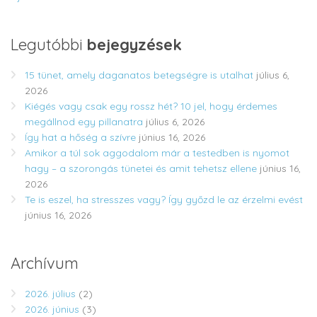
Legutóbbi
bejegyzések
15 tünet, amely daganatos betegségre is utalhat
július 6,
2026
Kiégés vagy csak egy rossz hét? 10 jel, hogy érdemes
megállnod egy pillanatra
július 6, 2026
Így hat a hőség a szívre
június 16, 2026
Amikor a túl sok aggodalom már a testedben is nyomot
hagy – a szorongás tünetei és amit tehetsz ellene
június 16,
2026
Te is eszel, ha stresszes vagy? Így győzd le az érzelmi evést
június 16, 2026
Archívum
2026. július
(2)
2026. június
(3)