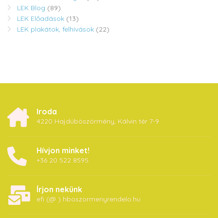
LEK Blog
(89)
LEK Előadások
(13)
LEK plakátok, felhívások
(22)
Iroda
4220 Hajdúböszörmény, Kálvin tér 7-9
Hívjon minket!
+36 20 522 8595
Írjon nekünk
efi (@ ) hboszormenyrendelo.hu