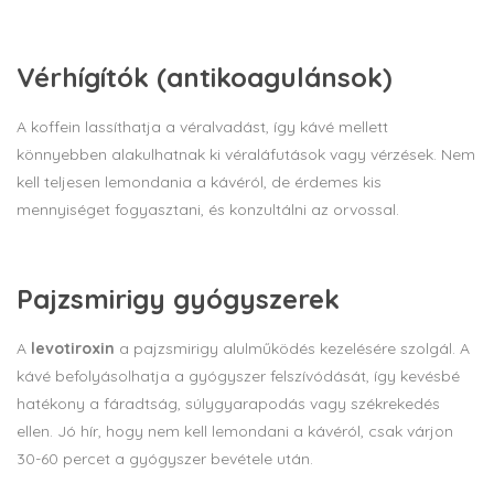
Vérhígítók (antikoagulánsok)
A koffein lassíthatja a véralvadást, így kávé mellett
könnyebben alakulhatnak ki véraláfutások vagy vérzések. Nem
kell teljesen lemondania a kávéról, de érdemes kis
mennyiséget fogyasztani, és konzultálni az orvossal.
Pajzsmirigy gyógyszerek
A
levotiroxin
a pajzsmirigy alulműködés kezelésére szolgál. A
kávé befolyásolhatja a gyógyszer felszívódását, így kevésbé
hatékony a fáradtság, súlygyarapodás vagy székrekedés
ellen. Jó hír, hogy nem kell lemondani a kávéról, csak várjon
30-60 percet a gyógyszer bevétele után.