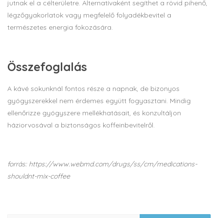
jutnak el a célterületre. Alternatívaként segíthet a rövid pihenő,
légzőgyakorlatok vagy megfelelő folyadékbevitel a
természetes energia fokozására.
Összefoglalás
A kávé sokunknál fontos része a napnak, de bizonyos
gyógyszerekkel nem érdemes együtt fogyasztani. Mindig
ellenőrizze gyógyszere mellékhatásait, és konzultáljon
háziorvosával a biztonságos koffeinbevitelről.
forrás: https://www.webmd.com/drugs/ss/cm/medications-
shouldnt-mix-coffee