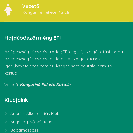
Vezető
Konyáriné Fekete Katalin
Hajdúböszörmény
EFI
Az Egészségfejlesztési Iroda (EFI) egy új szolgáltatási forma
az egészségfejlesztés területén. A szolgáltatások
igénybevételéhez nem szükséges sem beutaló, sem TAJ-
kártya.
Vezető:
Konyáriné Fekete Katalin
Klubjaink
Anonim Alkoholisták Klub
Anyaság-Női kőr Klub
Babamaszázs