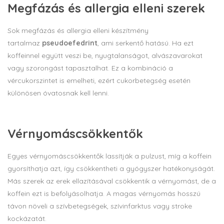
Megfázás és allergia elleni szerek
Sok megfázás és allergia elleni készítmény
tartalmaz
pseudoefedrint
, ami serkentő hatású. Ha ezt
koffeinnel együtt veszi be, nyugtalanságot, alvászavarokat
vagy szorongást tapasztalhat. Ez a kombináció a
vércukorszintet is emelheti, ezért cukorbetegség esetén
különösen óvatosnak kell lenni.
Vérnyomáscsökkentők
Egyes vérnyomáscsökkentők lassítják a pulzust, míg a koffein
gyorsíthatja azt, így csökkentheti a gyógyszer hatékonyságát.
Más szerek az erek ellazításával csökkentik a vérnyomást, de a
koffein ezt is befolyásolhatja. A magas vérnyomás hosszú
távon növeli a szívbetegségek, szívinfarktus vagy stroke
kockázatát.