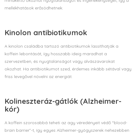
mindkettő okozhat nyugtalanságot és ingerlékenységet, így a
mellékhatások erősödhetnek.
Kinolon antibiotikumok
A kinolon családba tartozó antibiotikumok lassíthatják a
koffein lebontását, így hosszabb ideig maradhat a
szervezetben, és nyugtalanságot vagy alvászavarokat
okozhat. Ha antibiotikumot szed, érdemes inkább sétával vagy
friss levegővel növelni az energiát.
Kolineszteráz-gátlók (Alzheimer-
kór)
A koffein szorosabbá teheti az agy véredényeit védő “blood-
brain barrier”-t, így egyes Alzheimer-gyógyszerek nehezebben