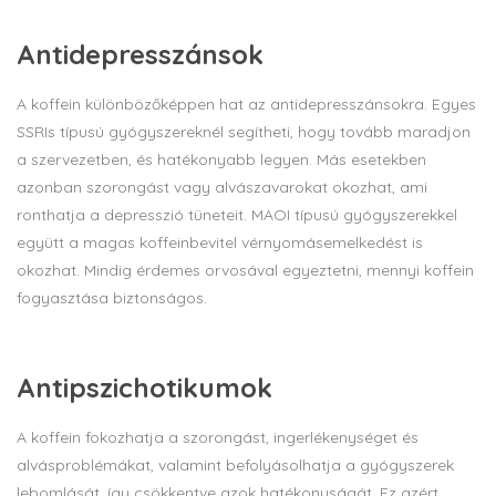
Antidepresszánsok
A koffein különbözőképpen hat az antidepresszánsokra. Egyes
SSRIs típusú gyógyszereknél segítheti, hogy tovább maradjon
a szervezetben, és hatékonyabb legyen. Más esetekben
azonban szorongást vagy alvászavarokat okozhat, ami
ronthatja a depresszió tüneteit. MAOI típusú gyógyszerekkel
együtt a magas koffeinbevitel vérnyomásemelkedést is
okozhat. Mindig érdemes orvosával egyeztetni, mennyi koffein
fogyasztása biztonságos.
Antipszichotikumok
A koffein fokozhatja a szorongást, ingerlékenységet és
alvásproblémákat, valamint befolyásolhatja a gyógyszerek
lebomlását, így csökkentve azok hatékonyságát. Ez azért