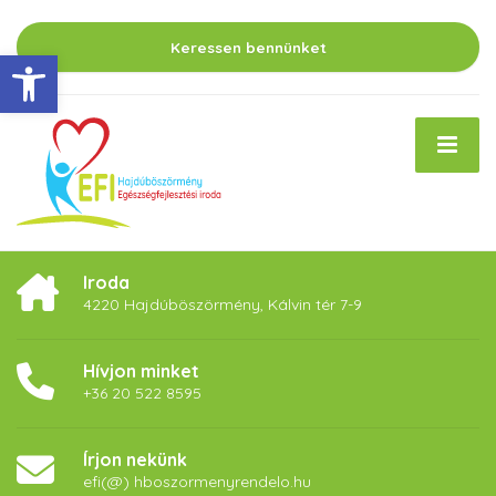
Keressen bennünket
Eszköztár megnyitása
Iroda
4220 Hajdúböszörmény, Kálvin tér 7-9
Hívjon minket
+36 20 522 8595
Írjon nekünk
efi(@) hboszormenyrendelo.hu