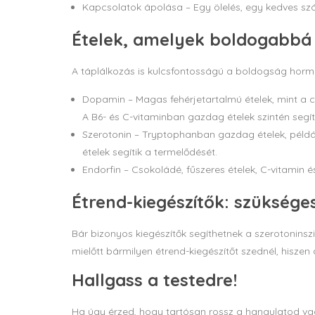
Kapcsolatok ápolása – Egy ölelés, egy kedves szó 
Ételek, amelyek boldogabbá
A táplálkozás is kulcsfontosságú a boldogság hor
Dopamin – Magas fehérjetartalmú ételek, mint a csi
A B6- és C-vitaminban gazdag ételek szintén segí
Szerotonin – Tryptophanban gazdag ételek, például
ételek segítik a termelődését.
Endorfin – Csokoládé, fűszeres ételek, C-vitamin é
Étrend-kiegészítők: szüksége
Bár bizonyos kiegészítők segíthetnek a szerotoninszi
mielőtt bármilyen étrend-kiegészítőt szednél, hiszen 
Hallgass a testedre!
Ha úgy érzed, hogy tartósan rossz a hangulatod va