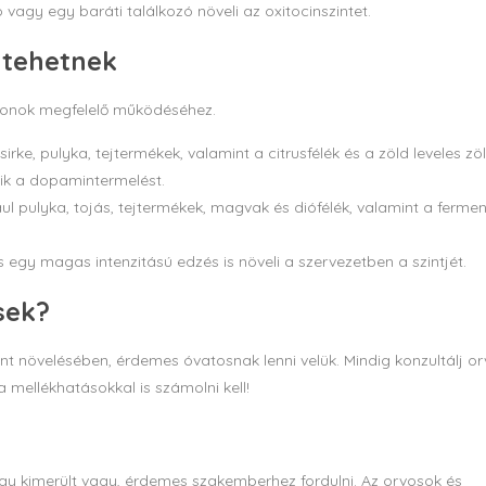
vagy egy baráti találkozó növeli az oxitocinszintet.
 tehetnek
monok megfelelő működéséhez.
rke, pulyka, tejtermékek, valamint a citrusfélék és a zöld leveles zö
tik a dopamintermelést.
 pulyka, tojás, tejtermékek, magvak és diófélék, valamint a fermen
s egy magas intenzitású edzés is növeli a szervezetben a szintjét.
sek?
nt növelésében, érdemes óvatosnak lenni velük. Mindig konzultálj or
a mellékhatásokkal is számolni kell!
gy kimerült vagy, érdemes szakemberhez fordulni. Az orvosok és