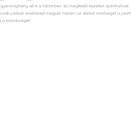
gyensúlyhiány áll-e a háttérben, és megfelelő kezelést ajánlhatnak.
sak jobban érezheted magad, hanem az életed minőségét is javít
g a különbséget!