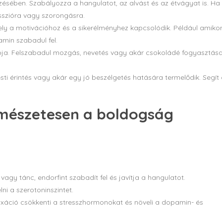
ésében. Szabályozza a hangulatot, az alvást és az étvágyat is. Ha
sszióra vagy szorongásra.
y a motivációhoz és a sikerélményhez kapcsolódik. Például amikor
amin szabadul fel.
tója. Felszabadul mozgás, nevetés vagy akár csokoládé fogyasztása
esti érintés vagy akár egy jó beszélgetés hatására termelődik. Segít
mészetesen a boldogság
agy tánc, endorfint szabadít fel és javítja a hangulatot.
ni a szerotoninszintet.
axáció csökkenti a stresszhormonokat és növeli a dopamin- és