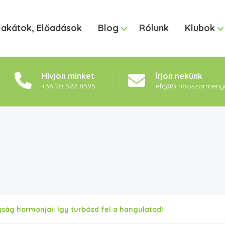
lakátok, Előadások
Blog
Rólunk
Klubok
Hívjon minket
Írjon nekünk
+36 20 522 8595
efi(@) hboszormeny
ság hormonjai: így turbózd fel a hangulatod!