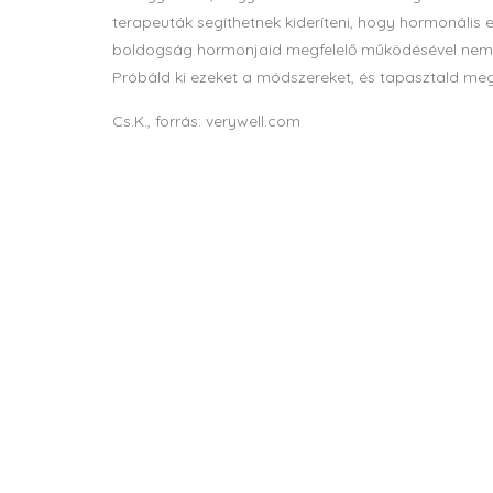
terapeuták segíthetnek kideríteni, hogy hormonális e
boldogság hormonjaid megfelelő működésével nemc
Próbáld ki ezeket a módszereket, és tapasztald me
Cs.K., forrás: verywell.com