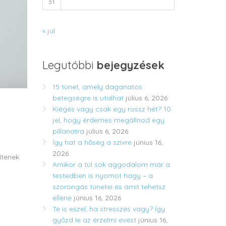
31
« júl
Legutóbbi
bejegyzések
15 tünet, amely daganatos
betegségre is utalhat
július 6, 2026
Kiégés vagy csak egy rossz hét? 10
jel, hogy érdemes megállnod egy
pillanatra
július 6, 2026
Így hat a hőség a szívre
június 16,
2026
ítenek
Amikor a túl sok aggodalom már a
testedben is nyomot hagy – a
szorongás tünetei és amit tehetsz
ellene
június 16, 2026
Te is eszel, ha stresszes vagy? Így
győzd le az érzelmi evést
június 16,