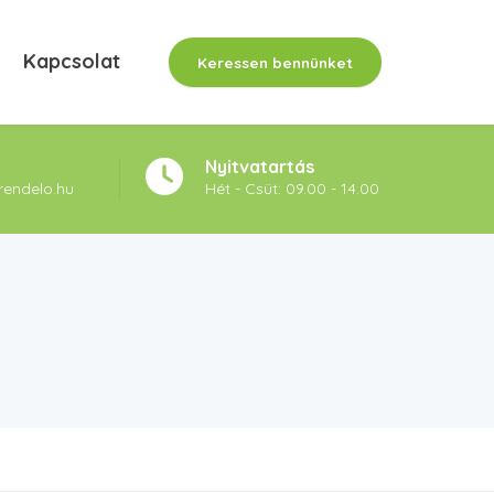
Kapcsolat
Keressen bennünket
Nyitvatartás
rendelo.hu
Hét - Csüt: 09.00 - 14.00