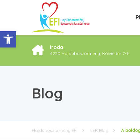
P
Eszköztár megnyitása
Iroda
4220 Hajdúböszörmény, Kálvin tér 7-9
Blog
Hajdúböszörmény EFI
LEK Blog
A boldog