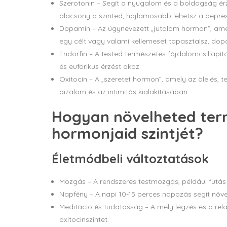
Szerotonin – Segít a nyugalom és a boldogság érz
alacsony a szinted, hajlamosabb lehetsz a depre
Dopamin – Az úgynevezett „jutalom hormon”, amel
egy célt vagy valami kellemeset tapasztalsz, dop
Endorfin – A tested természetes fájdalomcsillapí
és euforikus érzést okoz.
Oxitocin – A „szeretet hormon”, amely az ölelés, t
bizalom és az intimitás kialakításában.
Hogyan növelheted ter
hormonjaid szintjét?
Életmódbeli változtatások
Mozgás – A rendszeres testmozgás, például futás v
Napfény – A napi 10-15 perces napozás segít növel
Meditáció és tudatosság – A mély légzés és a rel
oxitocinszintet.