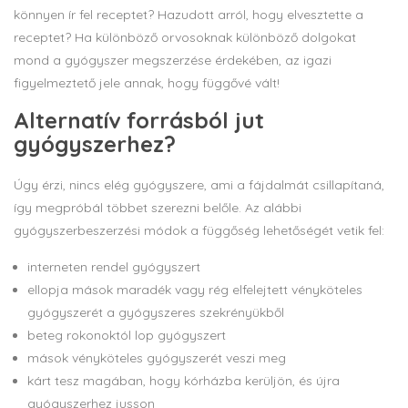
könnyen ír fel receptet? Hazudott arról, hogy elvesztette a
receptet? Ha különböző orvosoknak különböző dolgokat
mond a gyógyszer megszerzése érdekében, az igazi
figyelmeztető jele annak, hogy függővé vált!
Alternatív forrásból jut
gyógyszerhez?
Úgy érzi, nincs elég gyógyszere, ami a fájdalmát csillapítaná,
így megpróbál többet szerezni belőle. Az alábbi
gyógyszerbeszerzési módok a függőség lehetőségét vetik fel:
interneten rendel gyógyszert
ellopja mások maradék vagy rég elfelejtett vényköteles
gyógyszerét a gyógyszeres szekrényükből
beteg rokonoktól lop gyógyszert
mások vényköteles gyógyszerét veszi meg
kárt tesz magában, hogy kórházba kerüljön, és újra
gyógyszerhez jusson