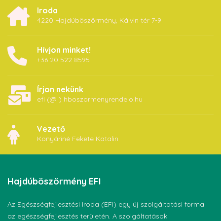
Iroda
4220 Hajdúböszörmény, Kálvin tér 7-9
Hívjon minket!
+36 20 522 8595
Írjon nekünk
efi (@ ) hboszormenyrendelo.hu
Vezető
Konyáriné Fekete Katalin
Hajdúböszörmény
EFI
Az Egészségfejlesztési Iroda (EFI) egy új szolgáltatási forma
az egészségfejlesztés területén. A szolgáltatások