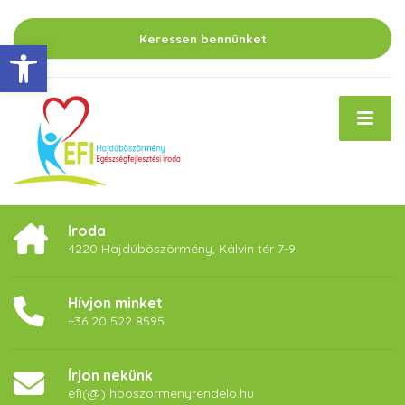
Keressen bennünket
Eszköztár megnyitása
Iroda
4220 Hajdúböszörmény, Kálvin tér 7-9
Hívjon minket
+36 20 522 8595
Írjon nekünk
efi(@) hboszormenyrendelo.hu