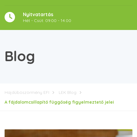
Nyitvatartás
Hét - Csüt: 09.00 - 14.00
Blog
Hajdúböszörmény EFI
LEK Blog
A fájdalomcsillapító függőség figyelmeztető jelei