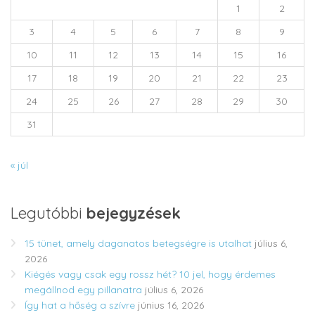
1
2
3
4
5
6
7
8
9
10
11
12
13
14
15
16
17
18
19
20
21
22
23
24
25
26
27
28
29
30
31
« júl
Legutóbbi
bejegyzések
15 tünet, amely daganatos betegségre is utalhat
július 6,
2026
Kiégés vagy csak egy rossz hét? 10 jel, hogy érdemes
megállnod egy pillanatra
július 6, 2026
Így hat a hőség a szívre
június 16, 2026