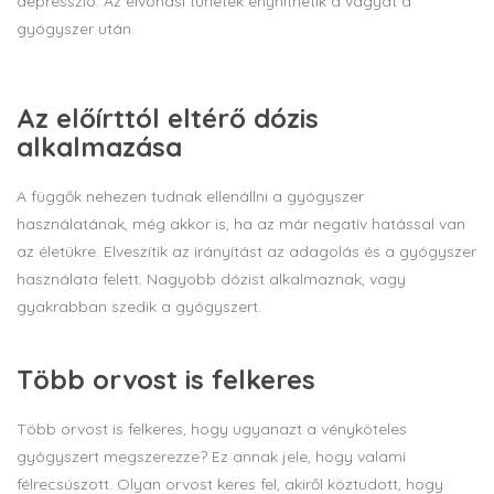
depresszió. Az elvonási tünetek enyhíthetik a vágyat a
gyógyszer után.
Az előírttól eltérő dózis
alkalmazása
A függők nehezen tudnak ellenállni a gyógyszer
használatának, még akkor is, ha az már negatív hatással van
az életükre. Elveszítik az irányítást az adagolás és a gyógyszer
használata felett. Nagyobb dózist alkalmaznak, vagy
gyakrabban szedik a gyógyszert.
Több orvost is felkeres
Több orvost is felkeres, hogy ugyanazt a vényköteles
gyógyszert megszerezze? Ez annak jele, hogy valami
félrecsúszott. Olyan orvost keres fel, akiről köztudott, hogy