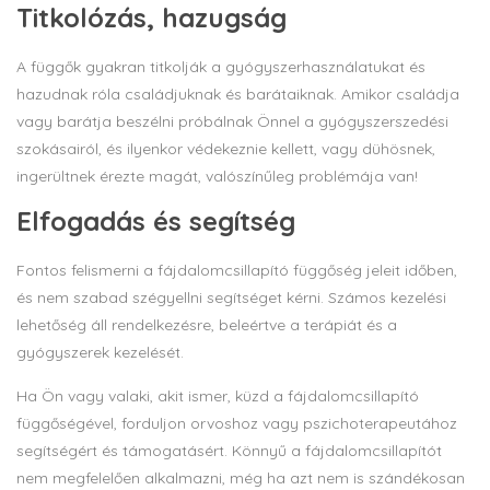
Titkolózás, hazugság
A függők gyakran titkolják a gyógyszerhasználatukat és
hazudnak róla családjuknak és barátaiknak. Amikor családja
vagy barátja beszélni próbálnak Önnel a gyógyszerszedési
szokásairól, és ilyenkor védekeznie kellett, vagy dühösnek,
ingerültnek érezte magát, valószínűleg problémája van!
Elfogadás és segítség
Fontos felismerni a fájdalomcsillapító függőség jeleit időben,
és nem szabad szégyellni segítséget kérni. Számos kezelési
lehetőség áll rendelkezésre, beleértve a terápiát és a
gyógyszerek kezelését.
Ha Ön vagy valaki, akit ismer, küzd a fájdalomcsillapító
függőségével, forduljon orvoshoz vagy pszichoterapeutához
segítségért és támogatásért. Könnyű a fájdalomcsillapítót
nem megfelelően alkalmazni, még ha azt nem is szándékosan