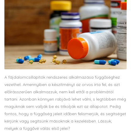
A fájdalomcsillapítók rendszeres alkalmazása függőséghez
vezethet. Amennyiben a készítményt az orvos írta fel, és azt
előírásszerűen alkalmazzuk, nem kell ettől a problémától
tartani. Azonban könnyen rabjává lehet válni, s legtöbben még
maguknak sem vallják be és titkolják ezt az állapotot. Pedig
fontos, hogy a függőség jeleit időben felismerjük, és segítséget
kérjünk vagy segítsünk másoknak a kezelésben. Lássuk,
melyek a függővé válás első jelei?