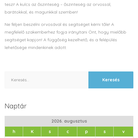
teszi! A kulcs az őszinteség – őszinteség az orvossal,
barátokkal, és magunkkal szemben!
Ne féljen beszélni orvosával és segítséget kérni tőle! A
megfelelő szakemberhez fogja irányítani Önt, hogy mielőbb
segítséget kapjon! A függőség kezelhető, és a felépülés
lehetősége mindenkinek adott.
Keresés:
Naptár
2026. augusztus
h
K
s
c
p
s
v