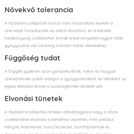
Növekvő tolerancia
A fájdalomcsillapítók hosszú távú használata esetén a
szervezet hozzászokik az adott dózishoz, és a kezdeti
hatékonyság csökkenhet. Ennek eredményeként egyre több
gyógyszerre van szükség a kívánt hatás eléréséhez.
Függőség tudat
A függők gyakran azon gondolkodnak, mikor és hogyan
szerezhetnek újabb adagot a gyógyszerükből, és időnként az
egész életüket ennek a szükségletnek rendelik alá.
Elvonási tünetek
A fájdalomcsillapítók hirtelen abbahagyása vagy a dózis
csökkentése elvonási tünetekhez vezethet, mint például
hányás, hasmenés, rossz közérzet, izomfájdalmak és