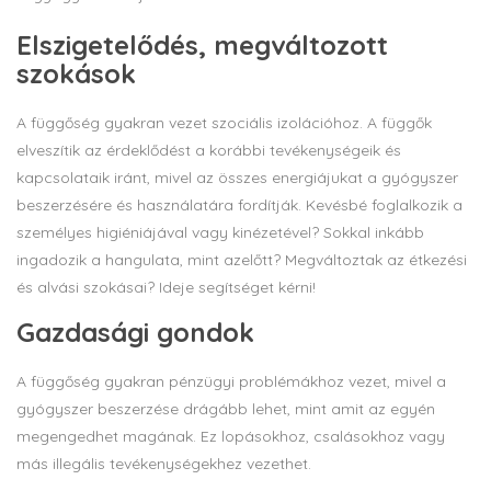
Elszigetelődés, megváltozott
szokások
A függőség gyakran vezet szociális izolációhoz. A függők
elveszítik az érdeklődést a korábbi tevékenységeik és
kapcsolataik iránt, mivel az összes energiájukat a gyógyszer
beszerzésére és használatára fordítják. Kevésbé foglalkozik a
személyes higiéniájával vagy kinézetével? Sokkal inkább
ingadozik a hangulata, mint azelőtt? Megváltoztak az étkezési
és alvási szokásai? Ideje segítséget kérni!
Gazdasági gondok
A függőség gyakran pénzügyi problémákhoz vezet, mivel a
gyógyszer beszerzése drágább lehet, mint amit az egyén
megengedhet magának. Ez lopásokhoz, csalásokhoz vagy
más illegális tevékenységekhez vezethet.