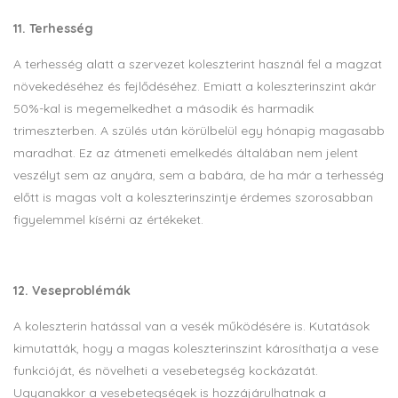
11. Terhesség
A terhesség alatt a szervezet koleszterint használ fel a magzat
növekedéséhez és fejlődéséhez. Emiatt a koleszterinszint akár
50%-kal is megemelkedhet a második és harmadik
trimeszterben. A szülés után körülbelül egy hónapig magasabb
maradhat. Ez az átmeneti emelkedés általában nem jelent
veszélyt sem az anyára, sem a babára, de ha már a terhesség
előtt is magas volt a koleszterinszintje érdemes szorosabban
figyelemmel kísérni az értékeket.
12. Veseproblémák
A koleszterin hatással van a vesék működésére is. Kutatások
kimutatták, hogy a magas koleszterinszint károsíthatja a vese
funkcióját, és növelheti a vesebetegség kockázatát.
Ugyanakkor a vesebetegségek is hozzájárulhatnak a