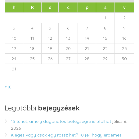
h
K
s
c
p
s
v
1
2
3
4
5
6
7
8
9
10
11
12
13
14
15
16
17
18
19
20
21
22
23
24
25
26
27
28
29
30
31
« júl
Legutóbbi
bejegyzések
15 tünet, amely daganatos betegségre is utalhat
július 6,
2026
Kiégés vagy csak egy rossz hét? 10 jel, hogy érdemes