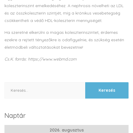
koleszterinszint emelkedéséhez. A nephrosis növelheti az LDL
és az összkoleszterin szintjét, míg a krónikus vesebetegség
csökkentheti a védő HDL-koleszterin mennyiségét.
Ha szeretné elkerülni a magas koleszterinszintet, érdemes
ezekre a rejtett tényezőkre is odafigyelnie, és szükség esetén
életmódbeli változtatásokat bevezetnie!
Cs.K. forrás: https://www.webmd.com
Keresés:
Naptár
2026. augusztus