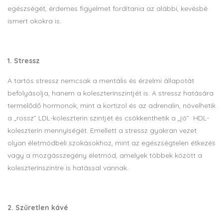
egészségét, érdemes figyelmet fordítania az alábbi, kevésbé
ismert okokra is.
1. Stressz
A tartós stressz nemcsak a mentális és érzelmi állapotát
befolyásolja, hanem a koleszterinszintjét is. A stressz hatására
termelődő hormonok, mint a kortizol és az adrenalin, növelhetik
a „rossz” LDL-koleszterin szintjét és csökkenthetik a „jó” HDL-
koleszterin mennyiségét. Emellett a stressz gyakran vezet
olyan életmódbeli szokásokhoz, mint az egészségtelen étkezés
vagy a mozgásszegény életmód, amelyek többek között a
koleszterinszintre is hatással vannak.
2. Szűretlen kávé