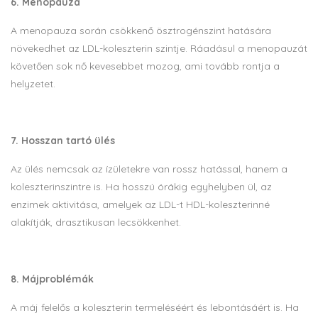
6. Menopauza
A menopauza során csökkenő ösztrogénszint hatására
növekedhet az LDL-koleszterin szintje. Ráadásul a menopauzát
követően sok nő kevesebbet mozog, ami tovább rontja a
helyzetet.
7. Hosszan tartó ülés
Az ülés nemcsak az ízületekre van rossz hatással, hanem a
koleszterinszintre is. Ha hosszú órákig egyhelyben ül, az
enzimek aktivitása, amelyek az LDL-t HDL-koleszterinné
alakítják, drasztikusan lecsökkenhet.
8. Májproblémák
A máj felelős a koleszterin termeléséért és lebontásáért is. Ha