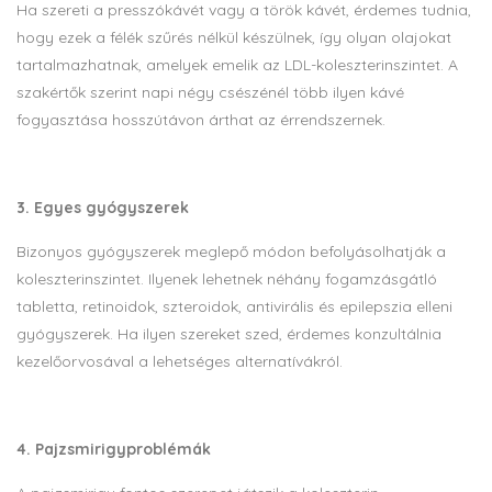
Ha szereti a presszókávét vagy a török kávét, érdemes tudnia,
hogy ezek a félék szűrés nélkül készülnek, így olyan olajokat
tartalmazhatnak, amelyek emelik az LDL-koleszterinszintet. A
szakértők szerint napi négy csészénél több ilyen kávé
fogyasztása hosszútávon árthat az érrendszernek.
3. Egyes gyógyszerek
Bizonyos gyógyszerek meglepő módon befolyásolhatják a
koleszterinszintet. Ilyenek lehetnek néhány fogamzásgátló
tabletta, retinoidok, szteroidok, antivirális és epilepszia elleni
gyógyszerek. Ha ilyen szereket szed, érdemes konzultálnia
kezelőorvosával a lehetséges alternatívákról.
4. Pajzsmirigyproblémák