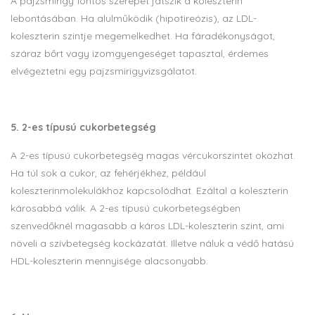
A pajzsmirigy fontos szerepet játszik a koleszterin
lebontásában. Ha alulműködik (hipotireózis), az LDL-
koleszterin szintje megemelkedhet. Ha fáradékonyságot,
száraz bőrt vagy izomgyengeséget tapasztal, érdemes
elvégeztetni egy pajzsmirigyvizsgálatot.
5. 2-es típusú cukorbetegség
A 2-es típusú cukorbetegség magas vércukorszintet okozhat.
Ha túl sok a cukor, az fehérjékhez, például
koleszterinmolekulákhoz kapcsolódhat. Ezáltal a koleszterin
károsabbá válik. A 2-es típusú cukorbetegségben
szenvedőknél magasabb a káros LDL-koleszterin szint, ami
növeli a szívbetegség kockázatát. Illetve náluk a védő hatású
HDL-koleszterin mennyisége alacsonyabb.