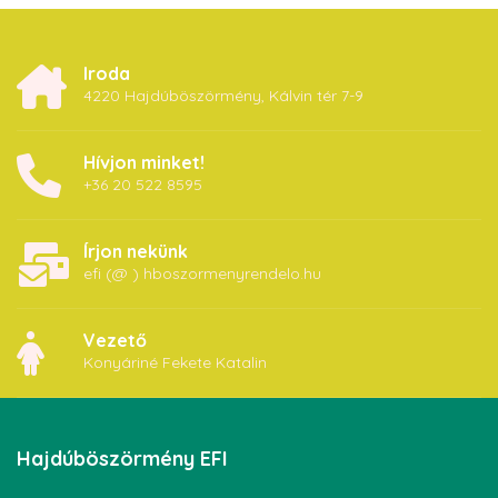
Iroda
4220 Hajdúböszörmény, Kálvin tér 7-9
Hívjon minket!
+36 20 522 8595
Írjon nekünk
efi (@ ) hboszormenyrendelo.hu
Vezető
Konyáriné Fekete Katalin
Hajdúböszörmény
EFI