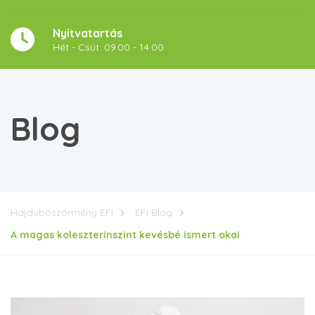
Nyitvatartás
Hét - Csüt: 09.00 - 14.00
Blog
Hajdúböszörmény EFI
EFI Blog
A magas koleszterinszint kevésbé ismert okai