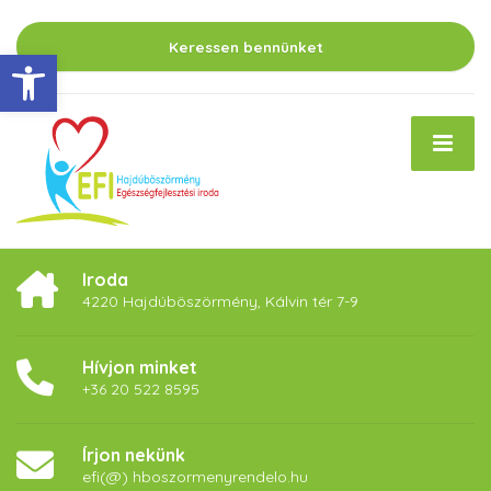
Keressen bennünket
Eszköztár megnyitása
Iroda
4220 Hajdúböszörmény, Kálvin tér 7-9
Hívjon minket
+36 20 522 8595
Írjon nekünk
efi(@) hboszormenyrendelo.hu