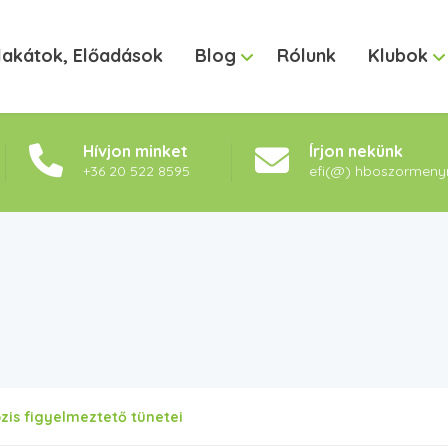
lakátok, Előadások
Blog
Rólunk
Klubok
Hívjon minket
Írjon nekünk
+36 20 522 8595
efi(@) hboszormeny
zis figyelmeztető tünetei