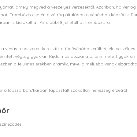
lyamat, amely megvéd a veszélyes vérzésektől. Azonban, ha vérrög
árhat. Trombózis esetén a vérrög általában a vénákban képződik. Fo
ban is kialakulhat! Az alábbi 8 jel utalhat trombózisra:
g a vénás rendszeren keresztül a tüdővénába kerülhet, életveszélyes
érintett végtag gyakran fájdalmas duzzanata, ami mellett gyakran a 
észben a felületes erekben áramlik, mivel a mélyebb vénák elzáródt
r a lábszárban/karban tapasztalt szokatlan nehézség érzetről
bőr
lszíneződés.