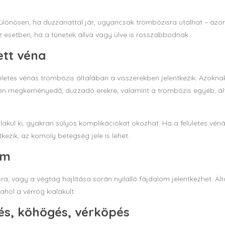
ülönösen, ha duzzanattal jár, ugyancsak trombózisra utalhat – azo
 esetben, ha a tünetek állva vagy ülve is rosszabbodnak.
tt véna
etes vénás trombózis általában a visszerekben jelentkezik. Azoknak
rősen megkeményedő, duzzadó erekre, valamint a trombózis egyéb, á
alakul ki, gyakran súlyos komplikációkat okozhat. Ha a felületes vén
zik, az komoly betegség jele is lehet.
om
ra, vagy a végtag hajlítása során nyilalló fájdalom jelentkezhet. Ál
ahol a vérrög kialakult.
és, köhögés, vérköpés