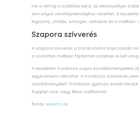
Ha a vérrög a tüdőérbe kerül, az életveszélyes tüdőe
ami súlyos szívelégtelenséghez vezethet. A kezeletle
légszomj, zihálás, köhögés, vérköpés és a mellkasi- 
Szapora szívverés
A szapora szívverés a trombózishoz kapcsolódó tüdő
a szokatlan mellkasi fájdalmat sürgősen ki kell vizsgál
A kezeletlen trombózis súlyos következményekkel járh
egyénenként változhat. A trombózis tüneteinek jelen
szövődményeket! Trombózis gyanúja esetén kerülje 
függően ülve, vagy fekve szállítandó!
forrás:
experto.de