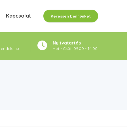
Kapcsolat
Keressen bennünket
Nyitvatartás
rendelo.hu
Hét - Csüt: 09.00 - 14.00