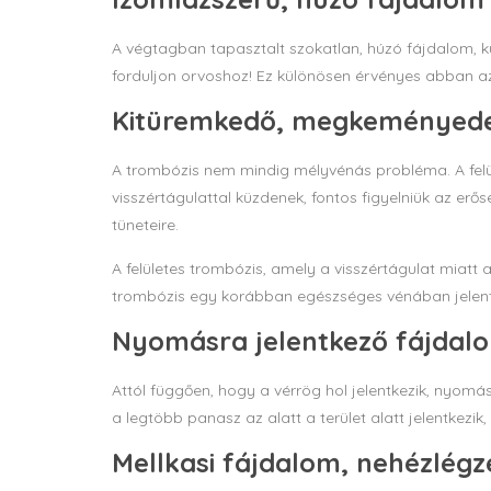
A végtagban tapasztalt szokatlan, húzó fájdalom, k
forduljon orvoshoz! Ez különösen érvényes abban az
Kitüremkedő, megkeményede
A trombózis nem mindig mélyvénás probléma. A felül
visszértágulattal küzdenek, fontos figyelniük az e
tüneteire.
A felületes trombózis, amely a visszértágulat miatt 
trombózis egy korábban egészséges vénában jelentke
Nyomásra jelentkező fájdal
Attól függően, hogy a vérrög hol jelentkezik, nyomás
a legtöbb panasz az alatt a terület alatt jelentkezik, 
Mellkasi fájdalom, nehézlégz