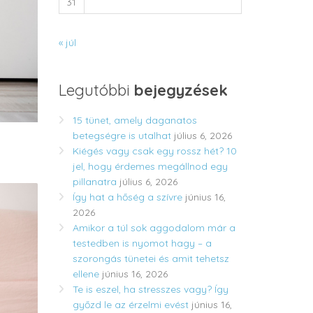
31
« júl
Legutóbbi
bejegyzések
15 tünet, amely daganatos
betegségre is utalhat
július 6, 2026
Kiégés vagy csak egy rossz hét? 10
jel, hogy érdemes megállnod egy
pillanatra
július 6, 2026
Így hat a hőség a szívre
június 16,
2026
Amikor a túl sok aggodalom már a
testedben is nyomot hagy – a
szorongás tünetei és amit tehetsz
ellene
június 16, 2026
Te is eszel, ha stresszes vagy? Így
győzd le az érzelmi evést
június 16,