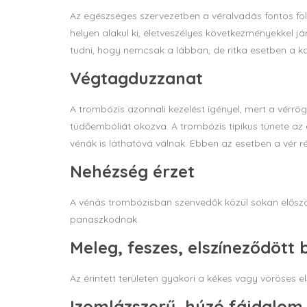
Az egészséges szervezetben a véralvadás fontos fo
helyen alakul ki, életveszélyes következményekkel j
tudni, hogy nemcsak a lábban, de ritka esetben a kar
Végtagduzzanat
A trombózis azonnali kezelést igényel, mert a vérrö
tüdőembóliát okozva. A trombózis tipikus tünete az 
vénák is láthatóvá válnak. Ebben az esetben a vér r
Nehézség érzet
A vénás trombózisban szenvedők közül sokan előszö
panaszkodnak.
Meleg, feszes, elszíneződött 
Az érintett területen gyakori a kékes vagy vöröses e
Izomlázszerű, húzó fájdalom