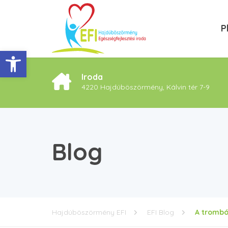
P
Eszköztár megnyitása
Iroda
4220 Hajdúböszörmény, Kálvin tér 7-9
Blog
Hajdúböszörmény EFI
EFI Blog
A trombó