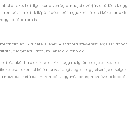
mbóliát okozhat. Ilyenkor a vérrög darabjai elzárják a tüdőerek egy
n trombózis miatt fellépő tüdőembólia gyakori, tünetei közé tartozik
vagy hátfájdalom is.
embólia egyik tünete is lehet. A szapora szívverést, erős szívdobo
tatni, függetlenül attól, mi lehet a kiváltó ok.
at, és akár halálos is lehet. Az, hogy mely tünetek jelentkeznek,
tkezésekor azonnal kérjen orvosi segítséget, hogy elkerülje a súlyos
a mozgást, sétálást! A trombózis gyanús beteg mentővel, állapotát