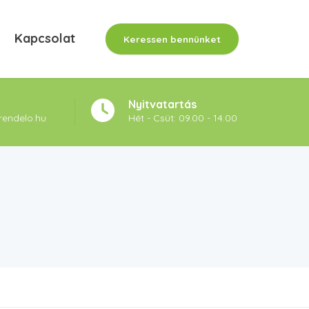
Kapcsolat
Keressen bennünket
Nyitvatartás
rendelo.hu
Hét - Csüt: 09.00 - 14.00