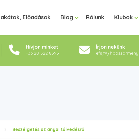
lakátok, Előadások
Blog
Rólunk
Klubok
Hívjon minket
Írjon nekünk
+36 20 522 8595
efi(@) hboszormeny
Beszélgetés az anyai túlvédésről