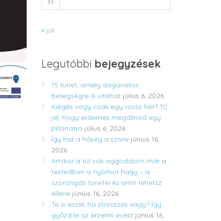
31
« júl
Legutóbbi
bejegyzések
15 tünet, amely daganatos
betegségre is utalhat
július 6, 2026
Kiégés vagy csak egy rossz hét? 10
jel, hogy érdemes megállnod egy
pillanatra
július 6, 2026
Így hat a hőség a szívre
június 16,
2026
Amikor a túl sok aggodalom már a
testedben is nyomot hagy – a
szorongás tünetei és amit tehetsz
ellene
június 16, 2026
Te is eszel, ha stresszes vagy? Így
győzd le az érzelmi evést
június 16,