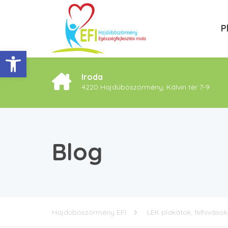
P
Eszköztár megnyitása
Iroda
4220 Hajdúböszörmény, Kálvin tér 7-9
Blog
Hajdúböszörmény EFI
LEK plakátok, felhívások