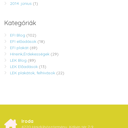
2014. június
(1)
Kategóriák
EFI Blog
(102)
EFI előadások
(18)
EFI plakát
(69)
Híreink,Érdekességek
(29)
LEK Blog
(89)
LEK Előadások
(13)
LEK plakátok, felhívások
(22)
Iroda
4220 Hajdúböszörmény, Kálvin tér 7-9