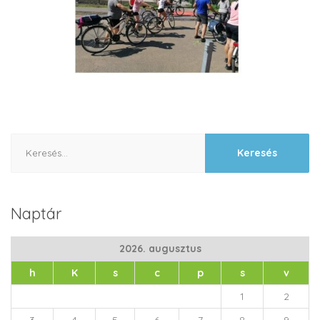
Keresés:
Naptár
2026. augusztus
h
K
s
c
p
s
v
1
2
3
4
5
6
7
8
9