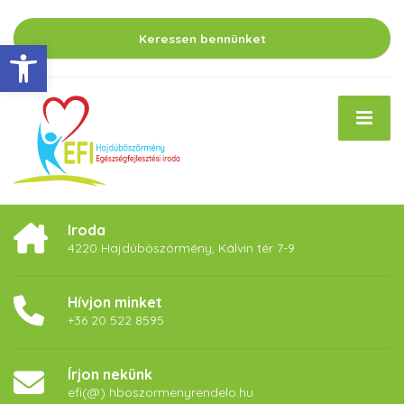
Keressen bennünket
Eszköztár megnyitása
Iroda
4220 Hajdúböszörmény, Kálvin tér 7-9
Hívjon minket
+36 20 522 8595
Írjon nekünk
efi(@) hboszormenyrendelo.hu