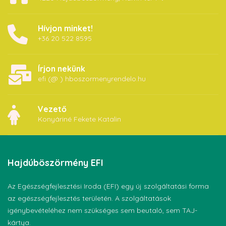
Hívjon minket!
+36 20 522 8595
Írjon nekünk
efi (@ ) hboszormenyrendelo.hu
Vezető
Konyáriné Fekete Katalin
Hajdúböszörmény
EFI
Az Egészségfejlesztési Iroda (EFI) egy új szolgáltatási forma
az egészségfejlesztés területén. A szolgáltatások
igénybevételéhez nem szükséges sem beutaló, sem TAJ-
kártya.