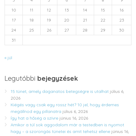
10
11
12
13
14
15
16
17
18
19
20
21
22
23
24
25
26
27
28
29
30
31
« júl
Legutóbbi
bejegyzések
15 tünet, amely daganatos betegségre is utalhat
július 6,
2026
Kiégés vagy csak egy rossz hét? 10 jel, hogy érdemes
megállnod egy pillanatra
július 6, 2026
Így hat a hőség a szívre
június 16, 2026
Amikor a túl sok aggodalom már a testedben is nyomot
hagy – a szorongás tünetei és amit tehetsz ellene
június 16,