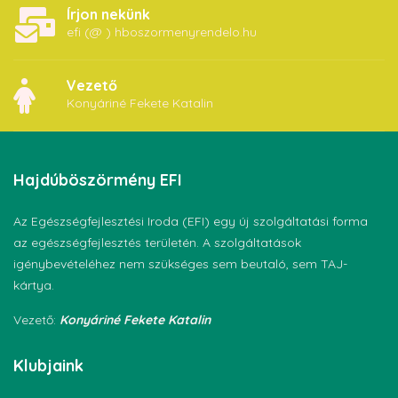
Írjon nekünk
efi (@ ) hboszormenyrendelo.hu
Vezető
Konyáriné Fekete Katalin
Hajdúböszörmény
EFI
Az Egészségfejlesztési Iroda (EFI) egy új szolgáltatási forma
az egészségfejlesztés területén. A szolgáltatások
igénybevételéhez nem szükséges sem beutaló, sem TAJ-
kártya.
Vezető:
Konyáriné Fekete Katalin
Klubjaink