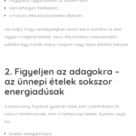
nagyjából ugyanabban az időben enni,
nem kihagyni főétkezést,
a hosszú étkezésszüneteket elkerülni.
Ha tudja, hogy vendégségben későn kerül asztalra az étel,
vigyen magával kisebb, lassú felszívódású nassolnivalót,
például egy marék olajos magvat vagy teljes kiőrlésű kekszet.
2. Figyeljen az adagokra –
az ünnepi ételek sokszor
energiadúsak
A karácsonyi fogások gyakran több zsírt, szénhidrátot és
cukrot tartalmaznak, mint a hétköznapi ételek. Ilyenkor segít,
ha:
kisebb adaggal kezd,