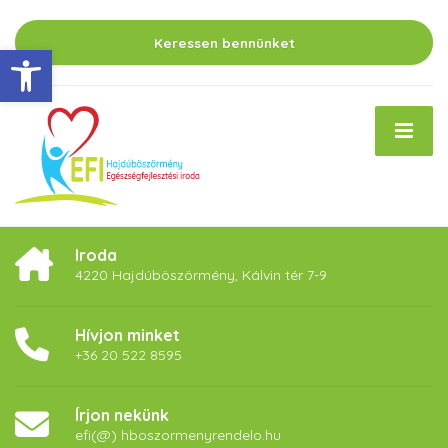
Keressen bennünket
Eszköztár megnyitása
Iroda
4220 Hajdúböszörmény, Kálvin tér 7-9
Hívjon minket
+36 20 522 8595
Írjon nekünk
efi(@) hboszormenyrendelo.hu