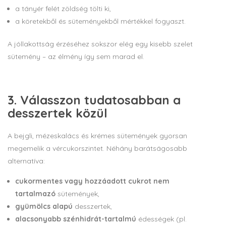
a tányér felét zöldség tölti ki,
a köretekből és süteményekből mértékkel fogyaszt.
A jóllakottság érzéséhez sokszor elég egy kisebb szelet
sütemény – az élmény így sem marad el.
3. Válasszon tudatosabban a
desszertek közül
A bejgli, mézeskalács és krémes sütemények gyorsan
megemelik a vércukorszintet. Néhány barátságosabb
alternatíva:
cukormentes vagy hozzáadott cukrot nem
tartalmazó
sütemények,
gyümölcs alapú
desszertek,
alacsonyabb szénhidrát-tartalmú
édességek (pl.