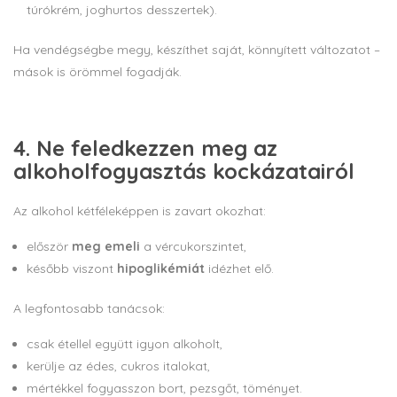
túrókrém, joghurtos desszertek).
Ha vendégségbe megy, készíthet saját, könnyített változatot –
mások is örömmel fogadják.
4. Ne feledkezzen meg az
alkoholfogyasztás kockázatairól
Az alkohol kétféleképpen is zavart okozhat:
először
meg emeli
a vércukorszintet,
később viszont
hipoglikémiát
idézhet elő.
A legfontosabb tanácsok:
csak étellel együtt igyon alkoholt,
kerülje az édes, cukros italokat,
mértékkel fogyasszon bort, pezsgőt, töményet.