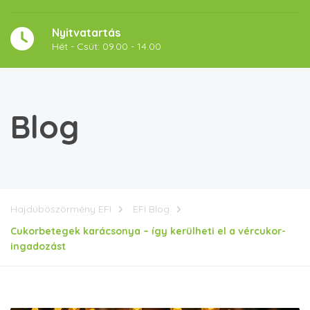
Nyitvatartás
Hét - Csüt: 09.00 - 14.00
Blog
Hajdúböszörmény EFI
EFI Blog
Cukorbetegek karácsonya – így kerülheti el a vércukor-
ingadozást