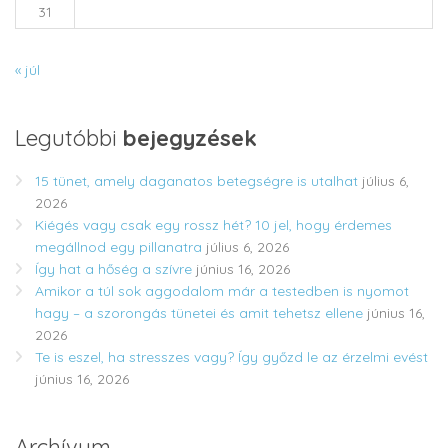
31
« júl
Legutóbbi
bejegyzések
15 tünet, amely daganatos betegségre is utalhat
július 6,
2026
Kiégés vagy csak egy rossz hét? 10 jel, hogy érdemes
megállnod egy pillanatra
július 6, 2026
Így hat a hőség a szívre
június 16, 2026
Amikor a túl sok aggodalom már a testedben is nyomot
hagy – a szorongás tünetei és amit tehetsz ellene
június 16,
2026
Te is eszel, ha stresszes vagy? Így győzd le az érzelmi evést
június 16, 2026
Archívum