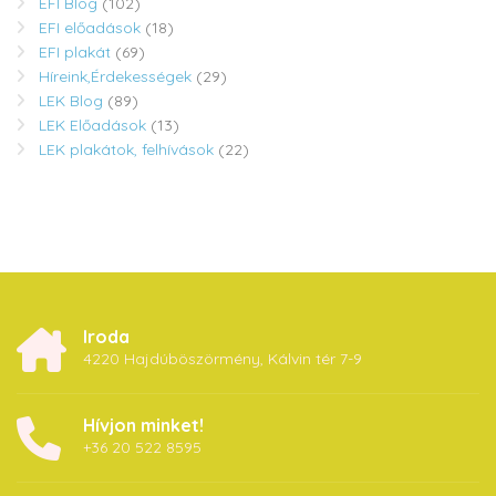
EFI Blog
(102)
EFI előadások
(18)
EFI plakát
(69)
Híreink,Érdekességek
(29)
LEK Blog
(89)
LEK Előadások
(13)
LEK plakátok, felhívások
(22)
Iroda
4220 Hajdúböszörmény, Kálvin tér 7-9
Hívjon minket!
+36 20 522 8595