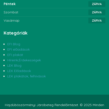
Péntek
ZÁRVA
Szombat
ZÁRVA
Vasárnap
ZÁRVA
Kategóriák
EFI Blog
EFI előadások
EFI plakát
Híreink,Érdekességek
LEK Blog
LEK Előadások
LEK plakátok, felhívások
Hajdúböszörményi Járóbeteg Rendelőintézet. © 2025 Minden