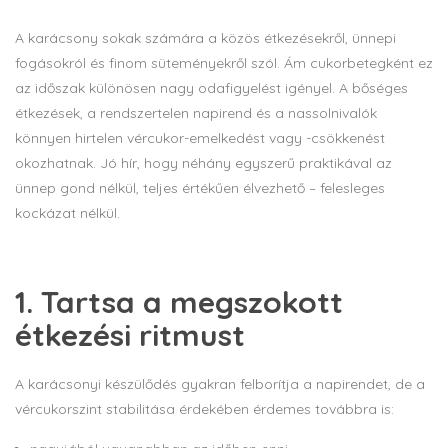
A karácsony sokak számára a közös étkezésekről, ünnepi
fogásokról és finom süteményekről szól. Ám cukorbetegként ez
az időszak különösen nagy odafigyelést igényel. A bőséges
étkezések, a rendszertelen napirend és a nassolnivalók
könnyen hirtelen vércukor-emelkedést vagy -csökkenést
okozhatnak. Jó hír, hogy néhány egyszerű praktikával az
ünnep gond nélkül, teljes értékűen élvezhető – felesleges
kockázat nélkül.
1. Tartsa a megszokott
étkezési ritmust
A karácsonyi készülődés gyakran felborítja a napirendet, de a
vércukorszint stabilitása érdekében érdemes továbbra is: