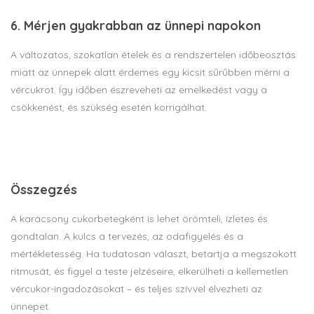
6. Mérjen gyakrabban az ünnepi napokon
A változatos, szokatlan ételek és a rendszertelen időbeosztás
miatt az ünnepek alatt érdemes egy kicsit sűrűbben mérni a
vércukrot. Így időben észreveheti az emelkedést vagy a
csökkenést, és szükség esetén korrigálhat.
Összegzés
A karácsony cukorbetegként is lehet örömteli, ízletes és
gondtalan. A kulcs a tervezés, az odafigyelés és a
mértékletesség. Ha tudatosan választ, betartja a megszokott
ritmusát, és figyel a teste jelzéseire, elkerülheti a kellemetlen
vércukor-ingadozásokat – és teljes szívvel élvezheti az
ünnepet.