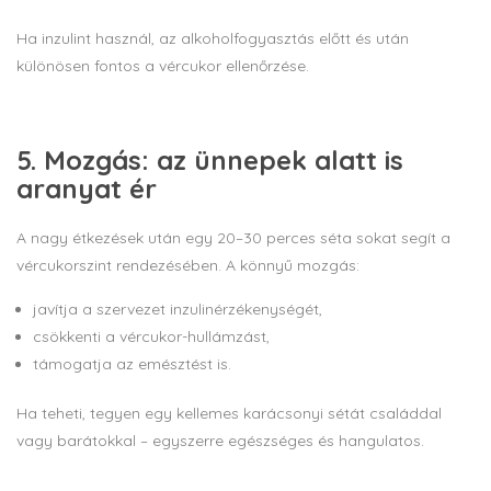
Ha inzulint használ, az alkoholfogyasztás előtt és után
különösen fontos a vércukor ellenőrzése.
5. Mozgás: az ünnepek alatt is
aranyat ér
A nagy étkezések után egy 20–30 perces séta sokat segít a
vércukorszint rendezésében. A könnyű mozgás:
javítja a szervezet inzulinérzékenységét,
csökkenti a vércukor-hullámzást,
támogatja az emésztést is.
Ha teheti, tegyen egy kellemes karácsonyi sétát családdal
vagy barátokkal – egyszerre egészséges és hangulatos.