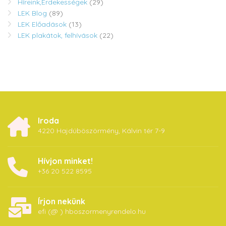
Híreink,Érdekességek
(29)
LEK Blog
(89)
LEK Előadások
(13)
LEK plakátok, felhívások
(22)
Iroda
4220 Hajdúböszörmény, Kálvin tér 7-9
Hívjon minket!
+36 20 522 8595
Írjon nekünk
efi (@ ) hboszormenyrendelo.hu