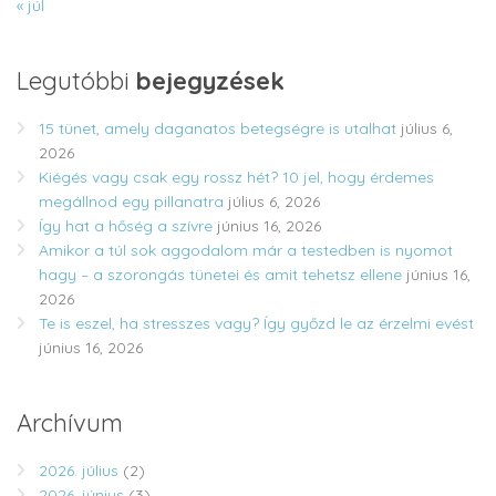
« júl
Legutóbbi
bejegyzések
15 tünet, amely daganatos betegségre is utalhat
július 6,
2026
Kiégés vagy csak egy rossz hét? 10 jel, hogy érdemes
megállnod egy pillanatra
július 6, 2026
Így hat a hőség a szívre
június 16, 2026
Amikor a túl sok aggodalom már a testedben is nyomot
hagy – a szorongás tünetei és amit tehetsz ellene
június 16,
2026
Te is eszel, ha stresszes vagy? Így győzd le az érzelmi evést
június 16, 2026
Archívum
2026. július
(2)
2026. június
(3)