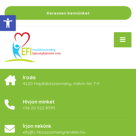
Keressen bennünket
Eszköztár megnyitása
Iroda
4220 Hajdúböszörmény, Kálvin tér 7-9
Hívjon minket
+36 20 522 8595
Írjon nekünk
efi(@) hboszormenyrendelo.hu