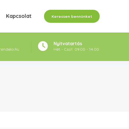
Kapcsolat
Keressen bennünket
Nyitvatartás
rendelo.hu
Hét - Csüt: 09.00 - 14.00