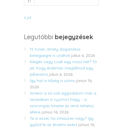
31
« júl
Legutóbbi
bejegyzések
15 tünet, amely daganatos
betegségre is utalhat
július 6, 2026
Kiégés vagy csak egy rossz hét? 10
jel, hogy érdemes megállnod egy
pillanatra
július 6, 2026
Így hat a hőség a szívre
június 16,
2026
Amikor a túl sok aggodalom már a
testedben is nyomot hagy – a
szorongás tünetei és amit tehetsz
ellene
június 16, 2026
Te is eszel, ha stresszes vagy? Így
győzd le az érzelmi evést
június 16,