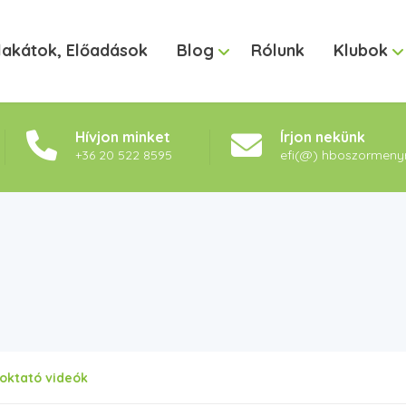
lakátok, Előadások
Blog
Rólunk
Klubok
Hívjon minket
Írjon nekünk
+36 20 522 8595
efi(@) hboszormeny
zoktató videók