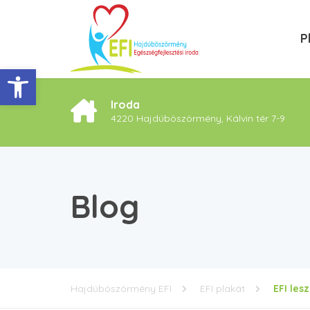
P
Eszköztár megnyitása
Iroda
4220 Hajdúböszörmény, Kálvin tér 7-9
Blog
Hajdúböszörmény EFI
EFI plakát
EFI les