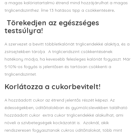
a magas kalóriatartalmú étrend mind hozzájárulhat a magas
trigliceridszinthez. Íme 13 hatásos tipp a csökkentésére
.
Törekedjen az egészséges
testsúlyra!
A szervezet a bevitt többletkalóriát trigliceridekké alakítja, és a
zsírsejtekben tárolja. A trigliceridszint csökkentésének
hatékony módja, ha kevesebb felesleges kalóriát fogyaszt. Már
5-10%-os fogyás is jelentősen és tartósan csökkenti a
trigliceridszintet.
Korlátozza a cukorbevitelt!
A hozzáadott cukor az étrend jelentős részét képezi. Az
édességekben, üdítőitalokban és gyümölcslevekben található
hozzáadott cukor extra cukor trigliceridekké alakulhat, ami
növeli a szívbetegségek kockázatát is. Azoknál, akik
rendszeresen fogyasztanak cukros üdítőitalokat, több mint