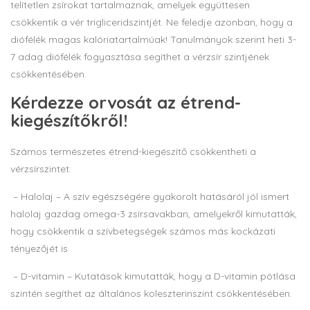
telítetlen zsírokat tartalmaznak, amelyek együttesen
csökkentik a vér trigliceridszintjét. Ne feledje azonban, hogy a
diófélék magas kalóriatartalmúak! Tanulmányok szerint heti 3-
7 adag diófélék fogyasztása segíthet a vérzsír szintjének
csökkentésében.
Kérdezze orvosát az étrend-
kiegészítőkről!
Számos természetes étrend-kiegészítő csökkentheti a
vérzsírszintet:
– Halolaj – A szív egészségére gyakorolt hatásáról jól ismert
halolaj gazdag omega-3 zsírsavakban, amelyekről kimutatták,
hogy csökkentik a szívbetegségek számos más kockázati
tényezőjét is.
– D-vitamin – Kutatások kimutatták, hogy a D-vitamin pótlása
szintén segíthet az általános koleszterinszint csökkentésében.