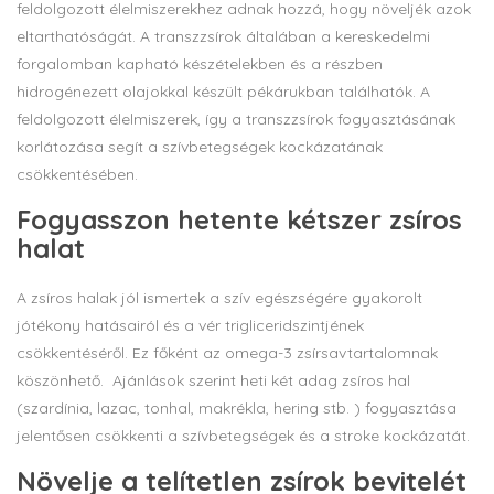
feldolgozott élelmiszerekhez adnak hozzá, hogy növeljék azok
eltarthatóságát. A transzzsírok általában a kereskedelmi
forgalomban kapható készételekben és a részben
hidrogénezett olajokkal készült pékárukban találhatók. A
feldolgozott élelmiszerek, így a transzzsírok fogyasztásának
korlátozása segít a szívbetegségek kockázatának
csökkentésében.
Fogyasszon hetente kétszer zsíros
halat
A zsíros halak jól ismertek a szív egészségére gyakorolt
jótékony hatásairól és a vér trigliceridszintjének
csökkentéséről. Ez főként az omega-3 zsírsavtartalomnak
köszönhető. Ajánlások szerint heti két adag zsíros hal
(szardínia, lazac, tonhal, makrékla, hering stb. ) fogyasztása
jelentősen csökkenti a szívbetegségek és a stroke kockázatát.
Növelje a telítetlen zsírok bevitelét