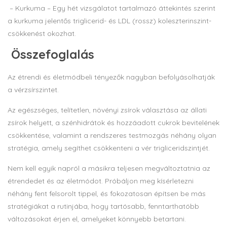
– Kurkuma – Egy hét vizsgálatot tartalmazó áttekintés szerint
a kurkuma jelentős triglicerid- és LDL (rossz) koleszterinszint-
csökkenést okozhat.
Összefoglalás
Az étrendi és életmódbeli tényezők nagyban befolyásolhatják
a vérzsírszintet.
Az egészséges, telítetlen, növényi zsírok választása az állati
zsírok helyett, a szénhidrátok és hozzáadott cukrok bevitelének
csökkentése, valamint a rendszeres testmozgás néhány olyan
stratégia, amely segíthet csökkenteni a vér trigliceridszintjét.
Nem kell egyik napról a másikra teljesen megváltoztatnia az
étrendedet és az életmódot. Próbáljon meg kísérletezni
néhány fent felsorolt tippel, és fokozatosan építsen be más
stratégiákat a rutinjába, hogy tartósabb, fenntarthatóbb
változásokat érjen el, amelyeket könnyebb betartani.