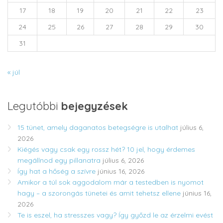
17
18
19
20
21
22
23
24
25
26
27
28
29
30
31
« júl
Legutóbbi
bejegyzések
15 tünet, amely daganatos betegségre is utalhat
július 6,
2026
Kiégés vagy csak egy rossz hét? 10 jel, hogy érdemes
megállnod egy pillanatra
július 6, 2026
Így hat a hőség a szívre
június 16, 2026
Amikor a túl sok aggodalom már a testedben is nyomot
hagy – a szorongás tünetei és amit tehetsz ellene
június 16,
2026
Te is eszel, ha stresszes vagy? Így győzd le az érzelmi evést