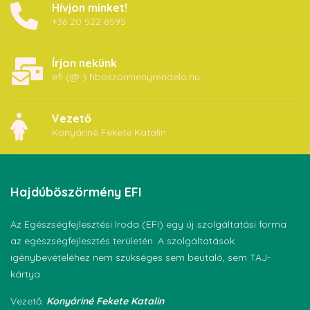
Hívjon minket!
+36 20 522 8595
Írjon nekünk
efi (@ ) hboszormenyrendelo.hu
Vezető
Konyáriné Fekete Katalin
Hajdúböszörmény
EFI
Az Egészségfejlesztési Iroda (EFI) egy új szolgáltatási forma
az egészségfejlesztés területén. A szolgáltatások
igénybevételéhez nem szükséges sem beutaló, sem TAJ-
kártya.
Vezető:
Konyáriné Fekete Katalin