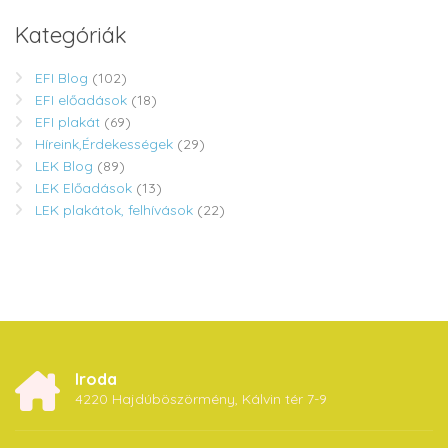
Kategóriák
EFI Blog
(102)
EFI előadások
(18)
EFI plakát
(69)
Híreink,Érdekességek
(29)
LEK Blog
(89)
LEK Előadások
(13)
LEK plakátok, felhívások
(22)
Iroda
4220 Hajdúböszörmény, Kálvin tér 7-9