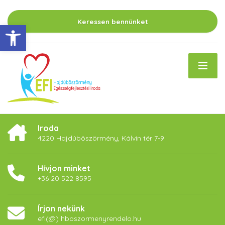
Keressen bennünket
Eszköztár megnyitása
Iroda
4220 Hajdúböszörmény, Kálvin tér 7-9
Hívjon minket
+36 20 522 8595
Írjon nekünk
efi(@) hboszormenyrendelo.hu