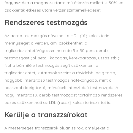
fogyasztása a magas zsírtartalmú étkezés mellett is 50%-kal
csökkentik étkezés utáni vérzsír szintemelkedését!
Rendszeres testmozgás
Az aerob testmozgás növelheti a HDL (jó) koleszterin
mennyiségét a vérben, ami csökkentheti a
trigliceridszintet
.
Végezzen hetente 5 x 30 perc aerob
testmozgást (pl. séta, kocogás, kerékpározás, úszás stb.)!
Noha bármiféle testmozgás segít csökkenteni a
trigliceridszintet, kutatások szerint a rövidebb ideig tartó,
nagyobb intenzitású testmozgás hatékonyabb, mint a
hosszabb ideig tartó, mérsékelt intenzitású testmozgás. A
nagy intenzitású, aerob testmozgást tartalmazó rendszeres
edzés csökkentheti az LDL (rossz) koleszterinszintet is.
Kerülje a transzzsírokat
A mesterséges transzzsírok olyan zsírok, amelyeket a