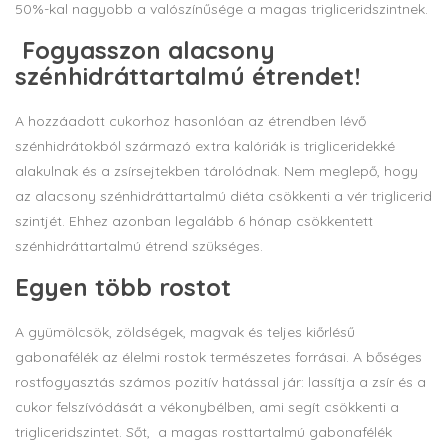
50%-kal nagyobb a valószínűsége a magas trigliceridszintnek.
Fogyasszon alacsony
szénhidráttartalmú étrendet!
A hozzáadott cukorhoz hasonlóan az étrendben lévő
szénhidrátokból származó extra kalóriák is trigliceridekké
alakulnak és a zsírsejtekben tárolódnak. Nem meglepő, hogy
az alacsony szénhidráttartalmú diéta csökkenti a vér triglicerid
szintjét. Ehhez azonban legalább 6 hónap csökkentett
szénhidráttartalmú étrend szükséges.
Egyen több rostot
A gyümölcsök, zöldségek, magvak és teljes kiőrlésű
gabonafélék az élelmi rostok természetes forrásai. A bőséges
rostfogyasztás számos pozitív hatással jár: lassítja a zsír és a
cukor felszívódását a vékonybélben, ami segít csökkenti a
trigliceridszintet. Sőt, a magas rosttartalmú gabonafélék