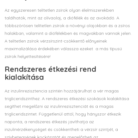
Az egyszeresen telítetlen zsírok olyan élelmiszerekben
találhatók, mint az olívaolaj, a diófélék és az avokádó. A
többszörösen telítetlen zsírok a növényi olajokban és a zsíros
halakban, valamint a diófélékben és magvakban vannak jelen.
A telítetlen zsírok vérzsírszint-csökkentő előnyeinek
maximalizálása érdekében válassza ezeket a más típusú
zsírok helyettesítésére!
Rendszeres étkezési rend
kialakítása
Az inzulinrezisztencia szintén hozzájárulhat a vér magas
trigliceridszinthez. A rendszeres étkezési szokások kialakítása
segíthet megelőzni az inzulinrezisztenciát és a magas
trigliceridszintet. Függetlenül attól, hogy hányszor étkezik
naponta, a rendszeres étkezés javíthatja az
inzulinérzékenységet és csökkentheti a vérzsír szintjét, a
szívbetegségek kockázatát és megelőzheti az