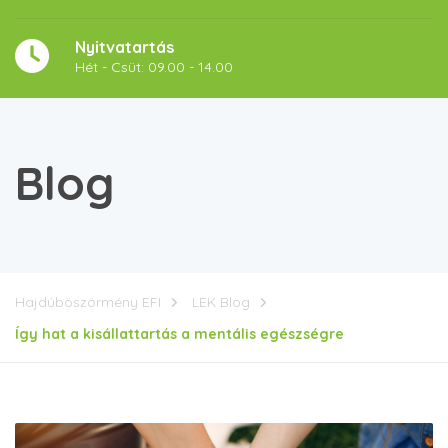
Nyitvatartás
Hét - Csüt: 09.00 - 14.00
Blog
Hajdúböszörmény EFI
LEK Blog
Így hat a kisállattartás a mentális egészségre