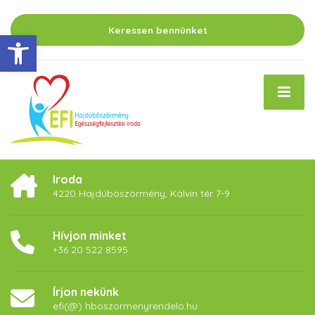
Keressen bennünket
Eszköztár megnyitása
Iroda
4220 Hajdúböszörmény, Kálvin tér 7-9
Hívjon minket
+36 20 522 8595
Írjon nekünk
efi(@) hboszormenyrendelo.hu