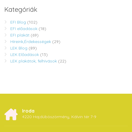
Kategóriák
EFI Blog
(102)
EFI előadások
(18)
EFI plakát
(69)
Híreink,Érdekességek
(29)
LEK Blog
(89)
LEK Előadások
(13)
LEK plakátok, felhívások
(22)
Iroda
4220 Hajdúböszörmény, Kálvin tér 7-9