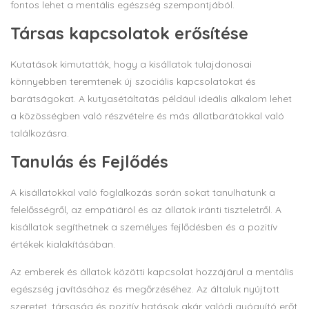
fontos lehet a mentális egészség szempontjából.
Társas kapcsolatok erősítése
Kutatások kimutatták, hogy a kisállatok tulajdonosai
könnyebben teremtenek új szociális kapcsolatokat és
barátságokat. A kutyasétáltatás például ideális alkalom lehet
a közösségben való részvételre és más állatbarátokkal való
találkozásra.
Tanulás és Fejlődés
A kisállatokkal való foglalkozás során sokat tanulhatunk a
felelősségről, az empátiáról és az állatok iránti tiszteletről. A
kisállatok segíthetnek a személyes fejlődésben és a pozitív
értékek kialakításában.
Az emberek és állatok közötti kapcsolat hozzájárul a mentális
egészség javításához és megőrzéséhez. Az általuk nyújtott
szeretet, társaság és pozitív hatások akár valódi gyógyító erőt