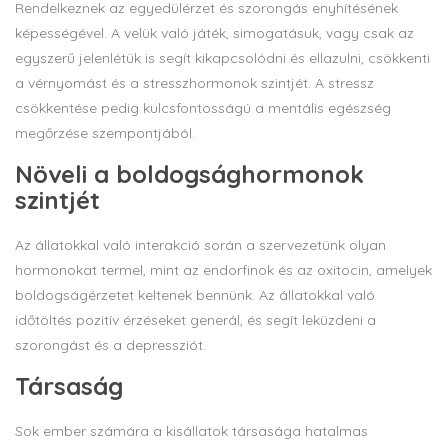
Rendelkeznek az egyedülérzet és szorongás enyhítésének
képességével. A velük való játék, simogatásuk, vagy csak az
egyszerű jelenlétük is segít kikapcsolódni és ellazulni, csökkenti
a vérnyomást és a stresszhormonok szintjét. A stressz
csökkentése pedig kulcsfontosságú a mentális egészség
megőrzése szempontjából.
Növeli a boldogsághormonok
szintjét
Az állatokkal való interakció során a szervezetünk olyan
hormonokat termel, mint az endorfinok és az oxitocin, amelyek
boldogságérzetet keltenek bennünk. Az állatokkal való
időtöltés pozitív érzéseket generál, és segít leküzdeni a
szorongást és a depressziót.
Társaság
Sok ember számára a kisállatok társasága hatalmas