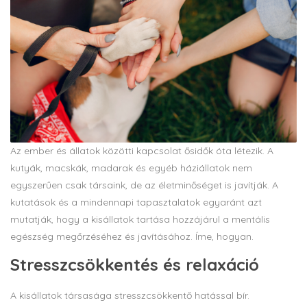
Az ember és állatok közötti kapcsolat ősidők óta létezik. A
kutyák, macskák, madarak és egyéb háziállatok nem
egyszerűen csak társaink, de az életminőséget is javítják. A
kutatások és a mindennapi tapasztalatok egyaránt azt
mutatják, hogy a kisállatok tartása hozzájárul a mentális
egészség megőrzéséhez és javításához. Íme, hogyan.
Stresszcsökkentés és relaxáció
A kisállatok társasága stresszcsökkentő hatással bír.