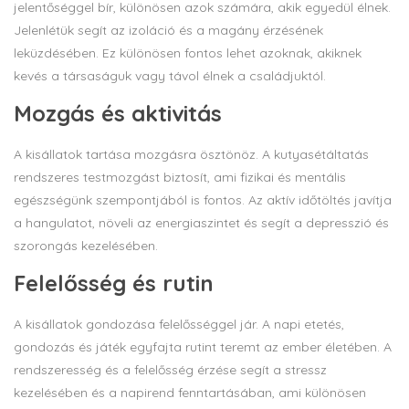
jelentőséggel bír, különösen azok számára, akik egyedül élnek.
Jelenlétük segít az izoláció és a magány érzésének
leküzdésében. Ez különösen fontos lehet azoknak, akiknek
kevés a társaságuk vagy távol élnek a családjuktól.
Mozgás és aktivitás
A kisállatok tartása mozgásra ösztönöz. A kutyasétáltatás
rendszeres testmozgást biztosít, ami fizikai és mentális
egészségünk szempontjából is fontos. Az aktív időtöltés javítja
a hangulatot, növeli az energiaszintet és segít a depresszió és
szorongás kezelésében.
Felelősség és rutin
A kisállatok gondozása felelősséggel jár. A napi etetés,
gondozás és játék egyfajta rutint teremt az ember életében. A
rendszeresség és a felelősség érzése segít a stressz
kezelésében és a napirend fenntartásában, ami különösen