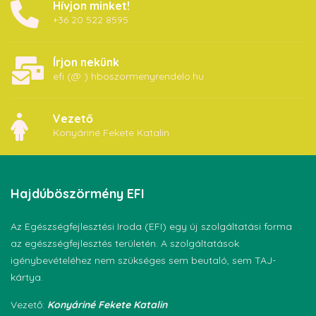
Hívjon minket!
+36 20 522 8595
Írjon nekünk
efi (@ ) hboszormenyrendelo.hu
Vezető
Konyáriné Fekete Katalin
Hajdúböszörmény
EFI
Az Egészségfejlesztési Iroda (EFI) egy új szolgáltatási forma
az egészségfejlesztés területén. A szolgáltatások
igénybevételéhez nem szükséges sem beutaló, sem TAJ-
kártya.
Vezető:
Konyáriné Fekete Katalin