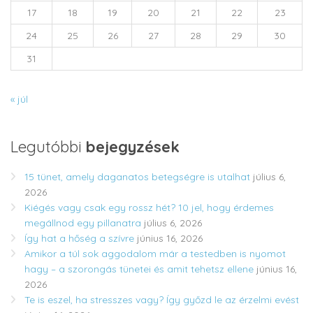
17
18
19
20
21
22
23
24
25
26
27
28
29
30
31
« júl
Legutóbbi
bejegyzések
15 tünet, amely daganatos betegségre is utalhat
július 6,
2026
Kiégés vagy csak egy rossz hét? 10 jel, hogy érdemes
megállnod egy pillanatra
július 6, 2026
Így hat a hőség a szívre
június 16, 2026
Amikor a túl sok aggodalom már a testedben is nyomot
hagy – a szorongás tünetei és amit tehetsz ellene
június 16,
2026
Te is eszel, ha stresszes vagy? Így győzd le az érzelmi evést