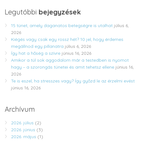
Legutóbbi
bejegyzések
15 tünet, amely daganatos betegségre is utalhat
július 6,
2026
Kiégés vagy csak egy rossz hét? 10 jel, hogy érdemes
megállnod egy pillanatra
július 6, 2026
Így hat a hőség a szívre
június 16, 2026
Amikor a túl sok aggodalom már a testedben is nyomot
hagy – a szorongás tünetei és amit tehetsz ellene
június 16,
2026
Te is eszel, ha stresszes vagy? Így győzd le az érzelmi evést
június 16, 2026
Archívum
2026. július
(2)
2026. június
(3)
2026. május
(1)