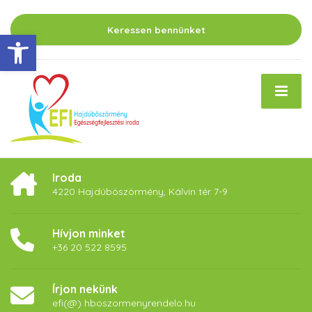
Keressen bennünket
Eszköztár megnyitása
Iroda
4220 Hajdúböszörmény, Kálvin tér 7-9
Hívjon minket
+36 20 522 8595
Írjon nekünk
efi(@) hboszormenyrendelo.hu