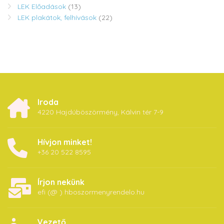
LEK Előadások
(13)
LEK plakátok, felhívások
(22)
Iroda
4220 Hajdúböszörmény, Kálvin tér 7-9
Hívjon minket!
+36 20 522 8595
Írjon nekünk
efi (@ ) hboszormenyrendelo.hu
Vezető