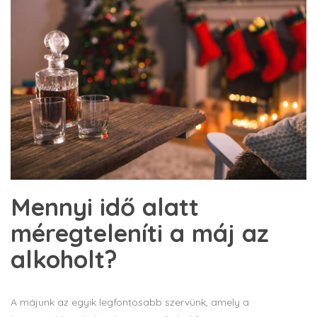
Mennyi idő alatt
méregteleníti a máj az
alkoholt?
A májunk az egyik legfontosabb szervünk, amely a