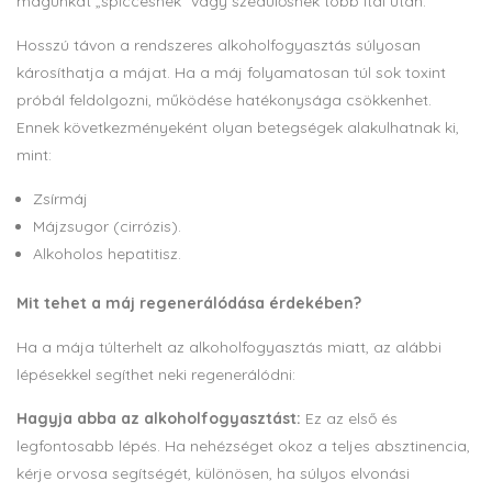
magunkat „spiccesnek” vagy szédülősnek több ital után.
Hosszú távon a rendszeres alkoholfogyasztás súlyosan
károsíthatja a májat. Ha a máj folyamatosan túl sok toxint
próbál feldolgozni, működése hatékonysága csökkenhet.
Ennek következményeként olyan betegségek alakulhatnak ki,
mint:
Zsírmáj
Májzsugor (cirrózis).
Alkoholos hepatitisz.
Mit tehet a máj regenerálódása érdekében?
Ha a mája túlterhelt az alkoholfogyasztás miatt, az alábbi
lépésekkel segíthet neki regenerálódni:
Hagyja abba az alkoholfogyasztást:
Ez az első és
legfontosabb lépés. Ha nehézséget okoz a teljes absztinencia,
kérje orvosa segítségét, különösen, ha súlyos elvonási