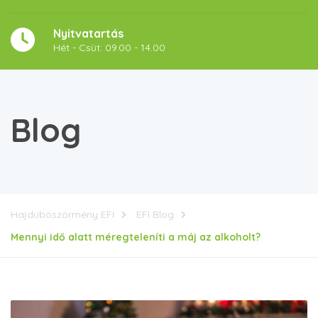
Nyitvatartás
Hét - Csüt: 09.00 - 14.00
Blog
Hajdúböszörmény EFI
EFI Blog
Mennyi idő alatt méregteleníti a máj az alkoholt?