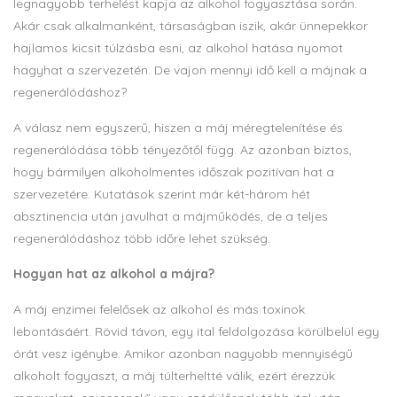
legnagyobb terhelést kapja az alkohol fogyasztása során.
Akár csak alkalmanként, társaságban iszik, akár ünnepekkor
hajlamos kicsit túlzásba esni, az alkohol hatása nyomot
hagyhat a szervezetén. De vajon mennyi idő kell a májnak a
regenerálódáshoz?
A válasz nem egyszerű, hiszen a máj méregtelenítése és
regenerálódása több tényezőtől függ. Az azonban biztos,
hogy bármilyen alkoholmentes időszak pozitívan hat a
szervezetére. Kutatások szerint már két-három hét
absztinencia után javulhat a májműködés, de a teljes
regenerálódáshoz több időre lehet szükség.
Hogyan hat az alkohol a májra?
A máj enzimei felelősek az alkohol és más toxinok
lebontásáért. Rövid távon, egy ital feldolgozása körülbelül egy
órát vesz igénybe. Amikor azonban nagyobb mennyiségű
alkoholt fogyaszt, a máj túlterheltté válik, ezért érezzük