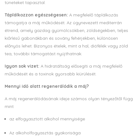
tüneteket tapasztal.
Táplálkozzon egészségesen:
A megfelelő táplálkozás
támogatja a máj működését. Az úgynevezett mediterrán
étrend, amely gazdag gyümölcsökben, zöldségekben, teljes
kiőrlésű gabonákban és sovány fehérjékben, különösen
előnyös lehet. Bizonyos ételek, mint a hal, diófélék vagy zöld
tea, további támogatást nyújthatnak.
Igyon sok vizet:
A hidratáltság elősegíti a máj megfelelő
működését és a toxinok gyorsabb kiürülését.
Mennyi idő alatt regenerálódik a máj?
A máj regenerálódásának ideje számos olyan tényezőtől függ
mint
az elfogyasztott alkohol mennyisége
Az alkoholfogyasztás gyakorisága