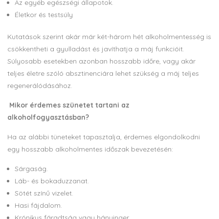
Az egyéb egészségi állapotok.
Életkor és testsúly
Kutatások szerint akár már két-három hét alkoholmentesség is
csökkentheti a gyulladást és javíthatja a máj funkcióit.
Súlyosabb esetekben azonban hosszabb időre, vagy akár
teljes életre szóló absztinenciára lehet szükség a máj teljes
regenerálódásához.
Mikor érdemes szünetet tartani az
alkoholfogyasztásban?
Ha az alábbi tüneteket tapasztalja, érdemes elgondolkodni
egy hosszabb alkoholmentes időszak bevezetésén:
Sárgaság.
Láb- és bokaduzzanat.
Sötét színű vizelet.
Hasi fájdalom.
Krónikus fáradtság vagy hányinger.