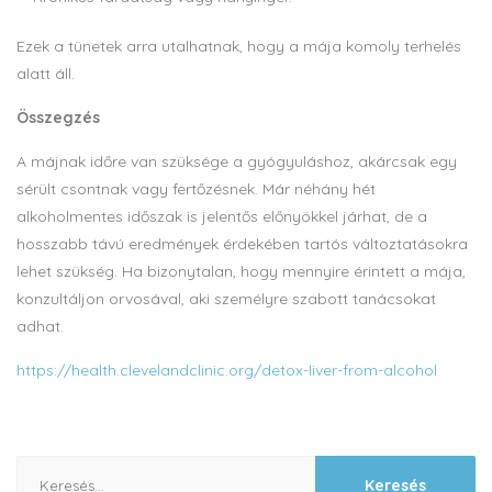
Ezek a tünetek arra utalhatnak, hogy a mája komoly terhelés
alatt áll.
Összegzés
A májnak időre van szüksége a gyógyuláshoz, akárcsak egy
sérült csontnak vagy fertőzésnek. Már néhány hét
alkoholmentes időszak is jelentős előnyökkel járhat, de a
hosszabb távú eredmények érdekében tartós változtatásokra
lehet szükség. Ha bizonytalan, hogy mennyire érintett a mája,
konzultáljon orvosával, aki személyre szabott tanácsokat
adhat.
https://health.clevelandclinic.org/detox-liver-from-alcohol
Keresés: