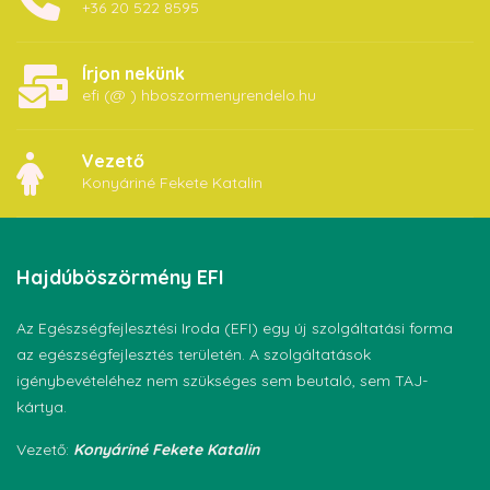
+36 20 522 8595
Írjon nekünk
efi (@ ) hboszormenyrendelo.hu
Vezető
Konyáriné Fekete Katalin
Hajdúböszörmény
EFI
Az Egészségfejlesztési Iroda (EFI) egy új szolgáltatási forma
az egészségfejlesztés területén. A szolgáltatások
igénybevételéhez nem szükséges sem beutaló, sem TAJ-
kártya.
Vezető:
Konyáriné Fekete Katalin