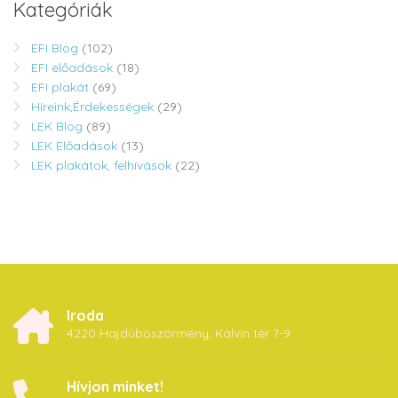
Kategóriák
EFI Blog
(102)
EFI előadások
(18)
EFI plakát
(69)
Híreink,Érdekességek
(29)
LEK Blog
(89)
LEK Előadások
(13)
LEK plakátok, felhívások
(22)
Iroda
4220 Hajdúböszörmény, Kálvin tér 7-9
Hívjon minket!