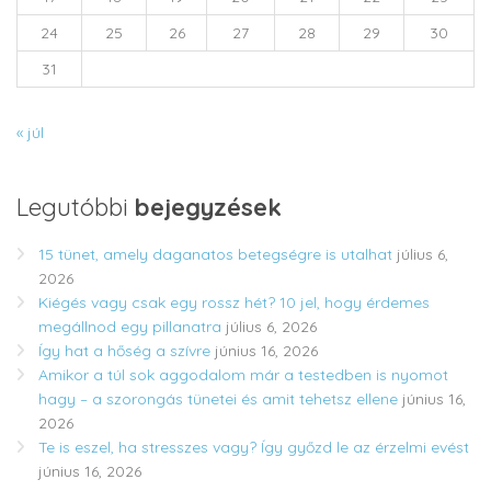
24
25
26
27
28
29
30
31
« júl
Legutóbbi
bejegyzések
15 tünet, amely daganatos betegségre is utalhat
július 6,
2026
Kiégés vagy csak egy rossz hét? 10 jel, hogy érdemes
megállnod egy pillanatra
július 6, 2026
Így hat a hőség a szívre
június 16, 2026
Amikor a túl sok aggodalom már a testedben is nyomot
hagy – a szorongás tünetei és amit tehetsz ellene
június 16,
2026
Te is eszel, ha stresszes vagy? Így győzd le az érzelmi evést
június 16, 2026