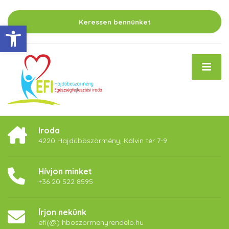
Keressen bennünket
Eszköztár megnyitása
Iroda
4220 Hajdúböszörmény, Kálvin tér 7-9
Hívjon minket
+36 20 522 8595
Írjon nekünk
efi(@) hboszormenyrendelo.hu