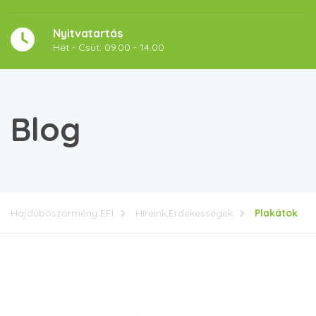
Nyitvatartás
Hét - Csüt: 09.00 - 14.00
Blog
Hajdúböszörmény EFI
Híreink,Érdekességek
Plakátok