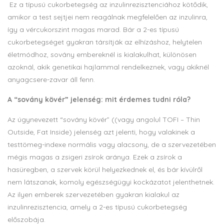
Ez a típusú cukorbetegség az inzulinrezisztenciához kötődik,
amikor a test sejtjei nem reagálnak megfelelően az inzulinra,
így a vércukorszint magas marad. Bár a 2-es típusú
cukorbetegséget gyakran társítják az elhízáshoz, helytelen
életmódhoz, sovány embereknél is kialakulhat, különösen
azoknál, akik genetikai hajlammal rendelkeznek, vagy akiknél
anyagcsere-zavar áll fenn.
A “sovány kövér” jelenség: mit érdemes tudni róla?
Az úgynevezett “sovány kövér” ((vagy angolul TOFI – Thin
Outside, Fat Inside) jelenség azt jelenti, hogy valakinek a
testtömeg-indexe normális vagy alacsony, de a szervezetében
mégis magas a zsigeri zsírok aránya. Ezek a zsírok a
hasüregben, a szervek körül helyezkednek el, és bár kívülről
nem látszanak, komoly egészségügyi kockázatot jelenthetnek.
Az ilyen emberek szervezetében gyakran kialakul az
inzulinrezisztencia, amely a 2-es típusú cukorbetegség
előszobája.