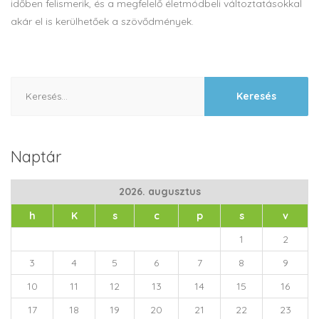
időben felismerik, és a megfelelő életmódbeli változtatásokkal
akár el is kerülhetőek a szövődmények.
Keresés:
Naptár
2026. augusztus
h
K
s
c
p
s
v
1
2
3
4
5
6
7
8
9
10
11
12
13
14
15
16
17
18
19
20
21
22
23