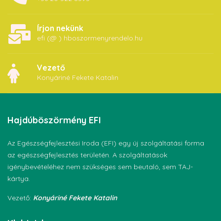
Írjon nekünk
efi (@ ) hboszormenyrendelo.hu
Vezető
Konyáriné Fekete Katalin
Hajdúböszörmény
EFI
Az Egészségfejlesztési Iroda (EFI) egy új szolgáltatási forma
az egészségfejlesztés területén. A szolgáltatások
igénybevételéhez nem szükséges sem beutaló, sem TAJ-
kártya.
Vezető:
Konyáriné Fekete Katalin