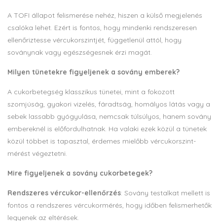
A TOFI állapot felismerése nehéz, hiszen a külső megjelenés
csalóka lehet. Ezért is fontos, hogy mindenki rendszeresen
ellenőriztesse vércukorszintjét, függetlenül attól, hogy
soványnak vagy egészségesnek érzi magát.
Milyen tünetekre figyeljenek a sovány emberek?
A cukorbetegség klasszikus tünetei, mint a fokozott
szomjúság, gyakori vizelés, fáradtság, homályos látás vagy a
sebek lassabb gyógyulása, nemcsak túlsúlyos, hanem sovány
embereknél is előfordulhatnak. Ha valaki ezek közül a tünetek
közül többet is tapasztal, érdemes mielőbb vércukorszint-
mérést végeztetni.
Mire figyeljenek a sovány cukorbetegek?
Rendszeres vércukor-ellenőrzés
: Sovány testalkat mellett is
fontos a rendszeres vércukormérés, hogy időben felismerhetők
legyenek az eltérések.