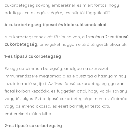
cukorbetegség sovány embereknél, és miért fontos, hogy
odafigyeljen az egészségére, testsúlytól függetlenül?
A cukorbetegség típusai és kialakulásának okai
A cukorbetegségnek két fő típusa van, a
1-es és a 2-es típusú
cukorbetegség
, amelyeket nagyon eltérő tényezők okoznak.
1-es típusú cukorbetegség
Ez egy autoimmun betegség, amelyben a szervezet
immunrendszere megtámadja és elpusztítja a hasnyálmirigy
inzulintermelő sejtjeit. Az 1-es típusú cukorbetegség gyakran
fiatal korban kezdődik, és független attól, hogy valaki sovány
vagy túlsúlyos. Ezt a típusú cukorbetegséget nem az életmód
vagy az étrend okozza, és ezért bármilyen testalkatú
embereknél előfordulhat.
2-es típusú cukorbetegség