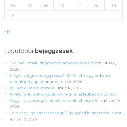
24
25
26
27
28
29
30
31
« júl
Legutóbbi
bejegyzések
15 tünet, amely daganatos betegségre is utalhat
július 6,
2026
Kiégés vagy csak egy rossz hét? 10 jel, hogy érdemes
megállnod egy pillanatra
július 6, 2026
Így hat a hőség a szívre
június 16, 2026
Amikor a túl sok aggodalom már a testedben is nyomot
hagy – a szorongás tünetei és amit tehetsz ellene
június 16,
2026
Te is eszel, ha stresszes vagy? Így győzd le az érzelmi evést
június 16, 2026