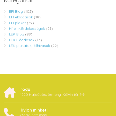
Kategóriák
EFI Blog
(102)
EFI előadások
(18)
EFI plakát
(69)
Híreink,Érdekességek
(29)
LEK Blog
(89)
LEK Előadások
(13)
LEK plakátok, felhívások
(22)
Iroda
4220 Hajdúböszörmény, Kálvin tér 7-9
Hívjon minket!
+36 20 522 8595