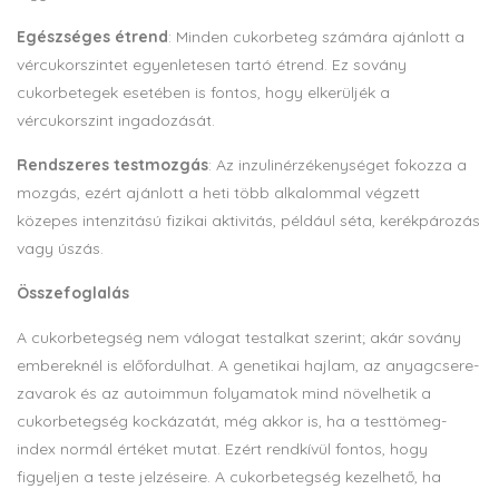
Egészséges étrend
: Minden cukorbeteg számára ajánlott a
vércukorszintet egyenletesen tartó étrend. Ez sovány
cukorbetegek esetében is fontos, hogy elkerüljék a
vércukorszint ingadozását.
Rendszeres testmozgás
: Az inzulinérzékenységet fokozza a
mozgás, ezért ajánlott a heti több alkalommal végzett
közepes intenzitású fizikai aktivitás, például séta, kerékpározás
vagy úszás.
Összefoglalás
A cukorbetegség nem válogat testalkat szerint; akár sovány
embereknél is előfordulhat. A genetikai hajlam, az anyagcsere-
zavarok és az autoimmun folyamatok mind növelhetik a
cukorbetegség kockázatát, még akkor is, ha a testtömeg-
index normál értéket mutat. Ezért rendkívül fontos, hogy
figyeljen a teste jelzéseire. A cukorbetegség kezelhető, ha