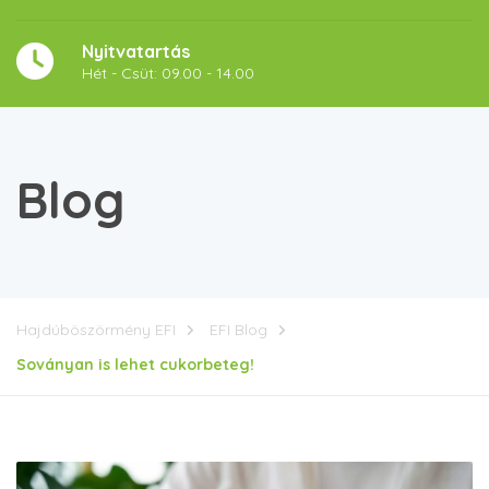
Nyitvatartás
Hét - Csüt: 09.00 - 14.00
Blog
Hajdúböszörmény EFI
EFI Blog
Soványan is lehet cukorbeteg!