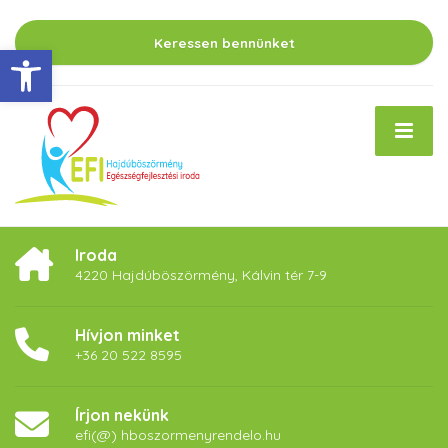
Keressen bennünket
Eszköztár megnyitása
Iroda
4220 Hajdúböszörmény, Kálvin tér 7-9
Hívjon minket
+36 20 522 8595
Írjon nekünk
efi(@) hboszormenyrendelo.hu