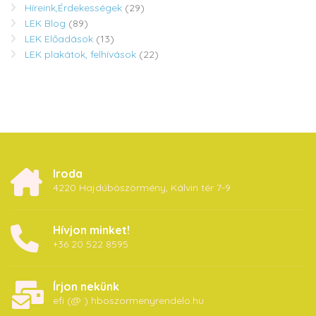
Híreink,Érdekességek
(29)
LEK Blog
(89)
LEK Előadások
(13)
LEK plakátok, felhívások
(22)
Iroda
4220 Hajdúböszörmény, Kálvin tér 7-9
Hívjon minket!
+36 20 522 8595
Írjon nekünk
efi (@ ) hboszormenyrendelo.hu