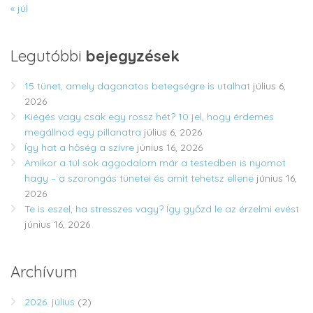
« júl
Legutóbbi
bejegyzések
15 tünet, amely daganatos betegségre is utalhat
július 6,
2026
Kiégés vagy csak egy rossz hét? 10 jel, hogy érdemes
megállnod egy pillanatra
július 6, 2026
Így hat a hőség a szívre
június 16, 2026
Amikor a túl sok aggodalom már a testedben is nyomot
hagy – a szorongás tünetei és amit tehetsz ellene
június 16,
2026
Te is eszel, ha stresszes vagy? Így győzd le az érzelmi evést
június 16, 2026
Archívum
2026. július
(2)