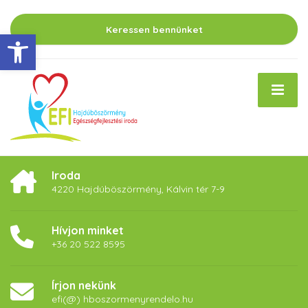
Keressen bennünket
Eszköztár megnyitása
Iroda
4220 Hajdúböszörmény, Kálvin tér 7-9
Hívjon minket
+36 20 522 8595
Írjon nekünk
efi(@) hboszormenyrendelo.hu