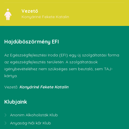
Vezető
Konyáriné Fekete Katalin
Hajdúböszörmény
EFI
Az Egészségfejlesztési Iroda (EFI) egy új szolgáltatási forma
az egészségfejlesztés területén. A szolgáltatások
igénybevételéhez nem szükséges sem beutaló, sem TAJ-
kártya.
Vezető:
Konyáriné Fekete Katalin
Klubjaink
Anonim Alkoholisták Klub
Anyaság-Női kőr Klub