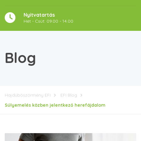
Nyitvatartás
Hét - Csüt: 09.00 - 14.00
Blog
Hajdúböszörmény EFI
EFI Blog
Súlyemelés közben jelentkező herefájdalom