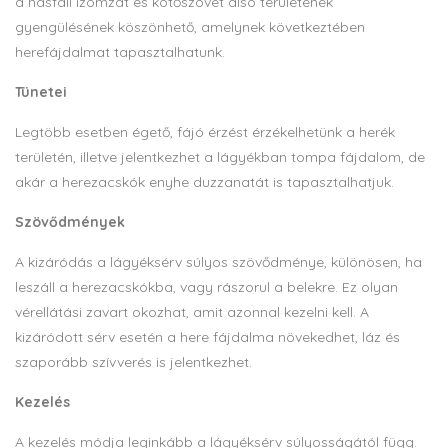
a hasfali izomzat és kötőszövet alsó területének
gyengülésének köszönhető, amelynek következtében
herefájdalmat tapasztalhatunk.
Tünetei
Legtöbb esetben égető, fájó érzést érzékelhetünk a herék
területén, illetve jelentkezhet a lágyékban tompa fájdalom, de
akár a herezacskók enyhe duzzanatát is tapasztalhatjuk.
Szövődmények
A kizáródás a lágyéksérv súlyos szövődménye, különösen, ha
leszáll a herezacskókba, vagy rászorul a belekre. Ez olyan
vérellátási zavart okozhat, amit azonnal kezelni kell. A
kizáródott sérv esetén a here fájdalma növekedhet, láz és
szaporább szívverés is jelentkezhet.
Kezelés
A kezelés módja leginkább a lágyéksérv súlyosságától függ.