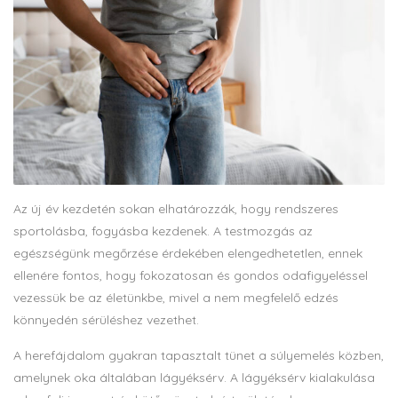
Az új év kezdetén sokan elhatározzák, hogy rendszeres
sportolásba, fogyásba kezdenek. A testmozgás az
egészségünk megőrzése érdekében elengedhetetlen, ennek
ellenére fontos, hogy fokozatosan és gondos odafigyeléssel
vezessük be az életünkbe, mivel a nem megfelelő edzés
könnyedén sérüléshez vezethet.
A herefájdalom gyakran tapasztalt tünet a súlyemelés közben,
amelynek oka általában lágyéksérv. A lágyéksérv kialakulása