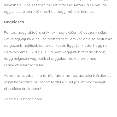
Kevésbé súlyos esetben masszírozással kezelik a sérvet, de
egyes esetekben előfordulhat, hogy műtétre kerül sor.
Megelőzés
Fontos, hogy aktuális erőknek megfelelően válasszunk súlyt,
illetve figyeljünk a helyes testtartásra. Amikor az alsó testünkre
dolgozunk, hajlítsuk be térdünket és figyeljünk oda, hogy ne
derékból emeljük a súlyt. Ha nem vagyunk biztosak abban,
hogy helyesen végezzük el a gyakorlatokat, érdemes
szakemberhez fordulni.
Abban az esetben, ha tartós fájdalmat tapasztalunk érdemes
minél hamarabb orvoshoz fordulni a súlyos szövődmények
elkerülése érdekében!
Forrás: livestrong.com