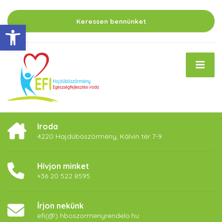
Keressen bennünket
Eszköztár megnyitása
Iroda
4220 Hajdúböszörmény, Kálvin tér 7-9
Hívjon minket
+36 20 522 8595
Írjon nekünk
efi(@) hboszormenyrendelo.hu