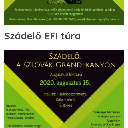
Szádelő EFI túra