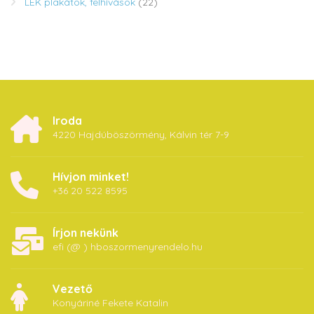
LEK plakátok, felhívások
(22)
Iroda
4220 Hajdúböszörmény, Kálvin tér 7-9
Hívjon minket!
+36 20 522 8595
Írjon nekünk
efi (@ ) hboszormenyrendelo.hu
Vezető
Konyáriné Fekete Katalin