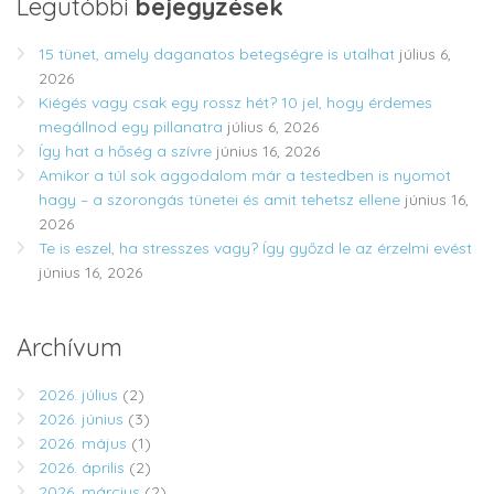
Legutóbbi
bejegyzések
15 tünet, amely daganatos betegségre is utalhat
július 6,
2026
Kiégés vagy csak egy rossz hét? 10 jel, hogy érdemes
megállnod egy pillanatra
július 6, 2026
Így hat a hőség a szívre
június 16, 2026
Amikor a túl sok aggodalom már a testedben is nyomot
hagy – a szorongás tünetei és amit tehetsz ellene
június 16,
2026
Te is eszel, ha stresszes vagy? Így győzd le az érzelmi evést
június 16, 2026
Archívum
2026. július
(2)
2026. június
(3)
2026. május
(1)
2026. április
(2)
2026. március
(2)