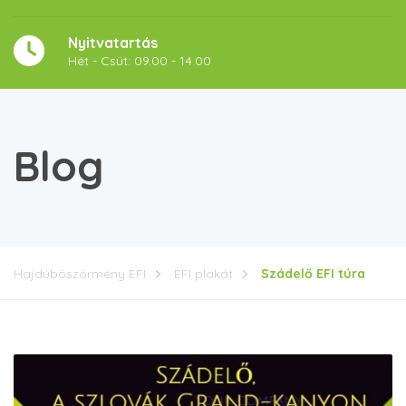
Nyitvatartás
Hét - Csüt: 09.00 - 14.00
Blog
Hajdúböszörmény EFI
EFI plakát
Szádelő EFI túra