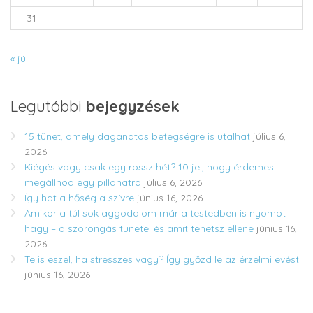
31
« júl
Legutóbbi
bejegyzések
15 tünet, amely daganatos betegségre is utalhat
július 6,
2026
Kiégés vagy csak egy rossz hét? 10 jel, hogy érdemes
megállnod egy pillanatra
július 6, 2026
Így hat a hőség a szívre
június 16, 2026
Amikor a túl sok aggodalom már a testedben is nyomot
hagy – a szorongás tünetei és amit tehetsz ellene
június 16,
2026
Te is eszel, ha stresszes vagy? Így győzd le az érzelmi evést
június 16, 2026