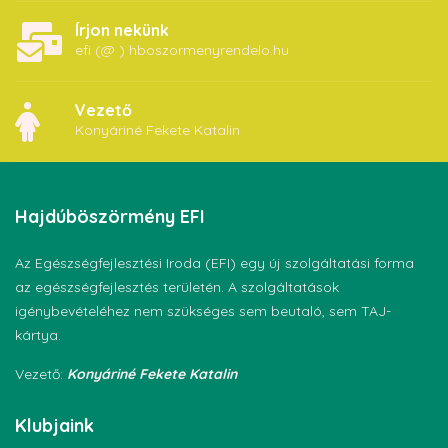
Írjon nekünk
efi (@ ) hboszormenyrendelo.hu
Vezető
Konyáriné Fekete Katalin
Hajdúböszörmény
EFI
Az Egészségfejlesztési Iroda (EFI) egy új szolgáltatási forma
az egészségfejlesztés területén. A szolgáltatások
igénybevételéhez nem szükséges sem beutaló, sem TAJ-
kártya.
Vezető:
Konyáriné Fekete Katalin
Klubjaink