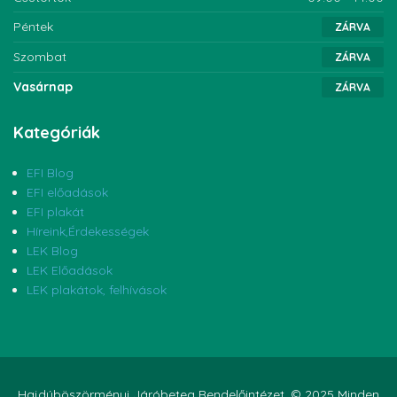
Péntek
ZÁRVA
Szombat
ZÁRVA
Vasárnap
ZÁRVA
Kategóriák
EFI Blog
EFI előadások
EFI plakát
Híreink,Érdekességek
LEK Blog
LEK Előadások
LEK plakátok, felhívások
Hajdúböszörményi Járóbeteg Rendelőintézet. © 2025 Minden