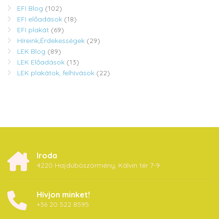
EFI Blog
(102)
EFI előadások
(18)
EFI plakát
(69)
Híreink,Érdekességek
(29)
LEK Blog
(89)
LEK Előadások
(13)
LEK plakátok, felhívások
(22)
Iroda
4220 Hajdúböszörmény, Kálvin tér 7-9
Hívjon minket!
+36 20 522 8595