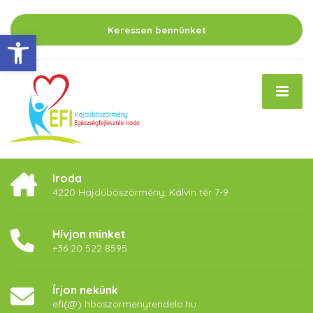
Keressen bennünket
Eszköztár megnyitása
Iroda
4220 Hajdúböszörmény, Kálvin tér 7-9
Hívjon minket
+36 20 522 8595
Írjon nekünk
efi(@) hboszormenyrendelo.hu