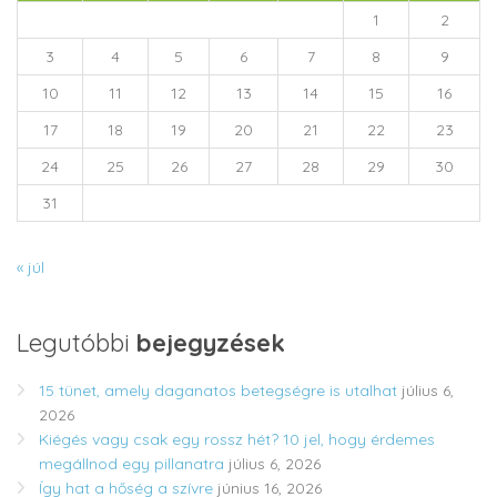
1
2
3
4
5
6
7
8
9
10
11
12
13
14
15
16
17
18
19
20
21
22
23
24
25
26
27
28
29
30
31
« júl
Legutóbbi
bejegyzések
15 tünet, amely daganatos betegségre is utalhat
július 6,
2026
Kiégés vagy csak egy rossz hét? 10 jel, hogy érdemes
megállnod egy pillanatra
július 6, 2026
Így hat a hőség a szívre
június 16, 2026