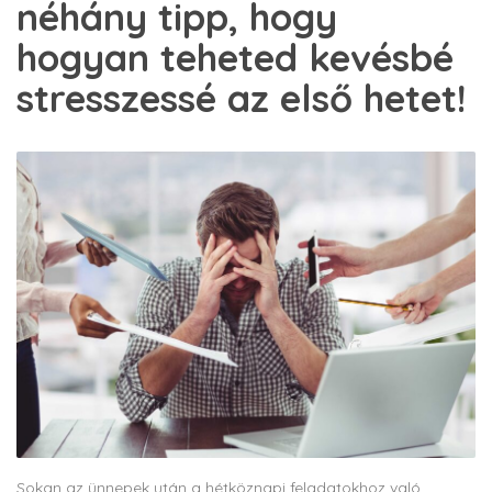
néhány tipp, hogy
hogyan teheted kevésbé
stresszessé az első hetet!
Sokan az ünnepek után a hétköznapi feladatokhoz való