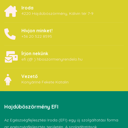
Iroda
4220 Hajdúböszörmény, Kálvin tér 7-9
Hívjon minket!
+36 20 522 8595
Írjon nekünk
efi (@ ) hboszormenyrendelo.hu
Vezető
Konyáriné Fekete Katalin
Hajdúböszörmény
EFI
Az Egészségfejlesztési Iroda (EFI) egy új szolgáltatási forma
az egészségfejlesztés területén. A szolgáltatások