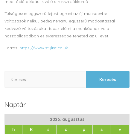
meditáció például kiváló stresszcsökkentő.
Túlságosan egyszerű fejest ugrani az új munkaévbe
változások nélkül, pedig néhány egyszerű módosítással
kedvező változásokat tudsz elérni a munkádhoz való
hozzáállásodban és sikeressebbé teheted az új évet.
Forrás:
https://www.stylist.co.uk
Keresés:
Naptár
2026. augusztus
h
K
s
c
p
s
v