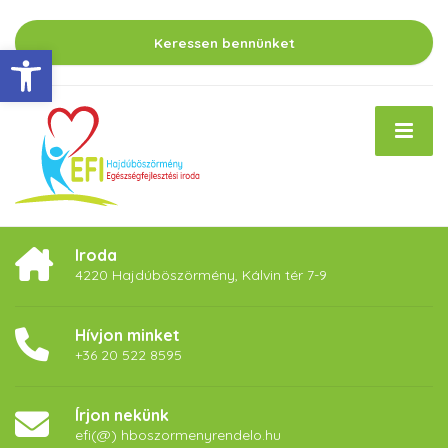
Keressen bennünket
Eszköztár megnyitása
Iroda
4220 Hajdúböszörmény, Kálvin tér 7-9
Hívjon minket
+36 20 522 8595
Írjon nekünk
efi(@) hboszormenyrendelo.hu