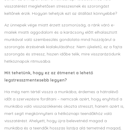
visszatérést meglehetősen stresszesnek és szorongást
keltőnek érzik. Hogyan tehetjük ezt az átállást könnyebbé?
Az ünnepek vége miatt érzett szomorúság, a ránk váró e-
mailek miatti aggodalom és a karácsony előtt elhalasztott
munkával való szembesülés gondolata mind hozzájárul a
szorongás érzésének kialakulásához. Nem újkeletű, ez a fajta
szorongás és stressz, hiszen időbe telik, mire visszarázódunk
hétköznapok ritmusába.
Mit tehetünk, hogy ez az átmenet a lehető
legstresszmentesebb legyen?
Ha még nem tértél vissza a munkába, érdemes a hátralévő
időt a szervezésre fordítani – nemcsak azért, hogy enyhítsd a
munkába való visszazökkenés okozta stresszt, hanem azért is,
mert segít megkönnyíteni a hétköznapi teendőkhöz való
visszatérést. Ahelyett, hogy újra belevetnéd magad a
munkába és a teendők hosszas listája alá temetnéd magad,