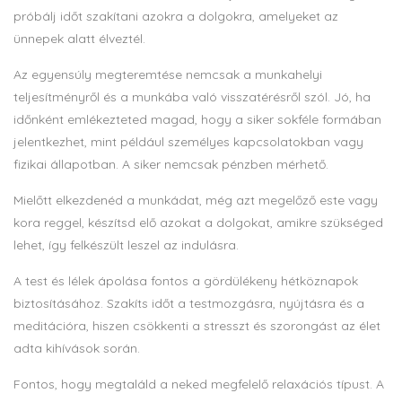
próbálj időt szakítani azokra a dolgokra, amelyeket az
ünnepek alatt élveztél.
Az egyensúly megteremtése nemcsak a munkahelyi
teljesítményről és a munkába való visszatérésről szól. Jó, ha
időnként emlékezteted magad, hogy a siker sokféle formában
jelentkezhet, mint például személyes kapcsolatokban vagy
fizikai állapotban. A siker nemcsak pénzben mérhető.
Mielőtt elkezdenéd a munkádat, még azt megelőző este vagy
kora reggel, készítsd elő azokat a dolgokat, amikre szükséged
lehet, így felkészült leszel az indulásra.
A test és lélek ápolása fontos a gördülékeny hétköznapok
biztosításához. Szakíts időt a testmozgásra, nyújtásra és a
meditációra, hiszen csökkenti a stresszt és szorongást az élet
adta kihívások során.
Fontos, hogy megtaláld a neked megfelelő relaxációs típust. A