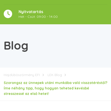
Nyitvatartás
Hét - Csüt: 09.00 - 14.00
Blog
Hajdúböszörmény EFI
LEK Blog
Szorongsz az ünnepek utáni munkába való visszatéréstől?
Íme néhány tipp, hogy hogyan teheted kevésbé
stresszessé az első hetet!